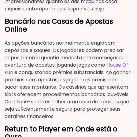
impressionantes quanto os das máquinas caça-
níqueis contemporâneas disponíveis hoje.
Bancário nas Casas de Apostas
Online
As opções bancárias normalmente englobam
depósitos e saques. Os jogadores podem precisar
depositar uma quantia modesta para começar sua
aventura de apostas, jogando jogos como
House Of
Fun
e conquistando prêmios substanciais. Ao ganhar
prêmios com apostas, os jogadores precisarão
sacar esse montante. Os cassinos que apresentam
slots oferecem procedimentos bancários louváveis.
Certifique-se de escolher uma casa de apostas que
seja suficientemente segura para proteger seus
detalhes financeiros.
Return to Player em Onde está o