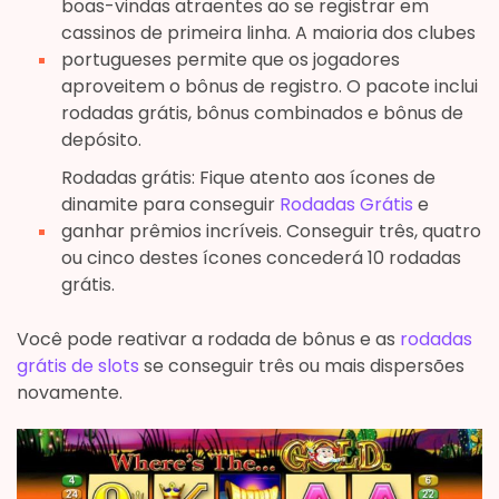
boas-vindas atraentes ao se registrar em
cassinos de primeira linha. A maioria dos clubes
portugueses permite que os jogadores
aproveitem o bônus de registro. O pacote inclui
rodadas grátis, bônus combinados e bônus de
depósito.
Rodadas grátis: Fique atento aos ícones de
dinamite para conseguir
Rodadas Grátis
e
ganhar prêmios incríveis. Conseguir três, quatro
ou cinco destes ícones concederá 10 rodadas
grátis.
Você pode reativar a rodada de bônus e as
rodadas
grátis de slots
se conseguir três ou mais dispersões
novamente.