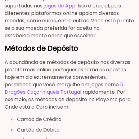
suportadas nos
jogos de App
. Isso é crucial, pois
diferentes plataformas online apoiam diversas
moedas, como euros, entre outras. Você está pronto
se a sua moeda preferida for aceita no
estabelecimento online que escolher.
Métodos de Depósito
A abundância de métodos de depósito nas diversas
plataformas online portuguesas torna as apostas
hoje em dia extremamente convenientes,
permitindo que você mergulhe em jogos como
5
Dragões Caça-níqueis Portugal
rapidamente. Por
exemplo, os métodos de depósito no PlayAmo para
Onde está o Ouro incluem:
Cartão de Crédito
Cartão de Débito