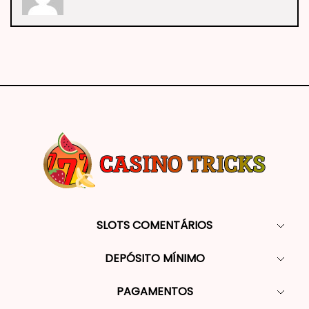
SLOTS COMENTÁRIOS
DEPÓSITO MÍNIMO
PAGAMENTOS