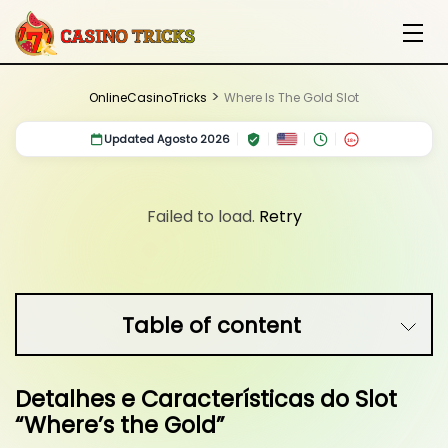
>
OnlineCasinoTricks
Where Is The Gold Slot
Updated Agosto 2026
18+
Failed to load.
Retry
Table of content
Detalhes e Características do Slot
“Where’s the Gold”