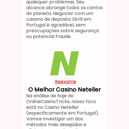
quaisquer problemas. Seu
alcance abrange todos os cantos
do planeta. Negociar com um
cassino de depósito Skrill em
Portugal é agradável, sem
preocupações sobre segurança
ou potencial fraude.
Reexame
O Melhor Casino Neteller
Na análise de hoje do
OnlineCasinoTricks, nosso foco
está no Casino Neteller
(especificamente em Portugal).
Vamos investigar um dos
métodos mais desejados e