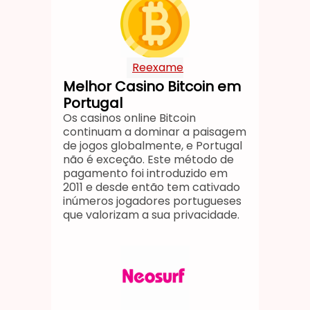
Reexame
Melhor Casino Bitcoin em
Portugal
Os casinos online Bitcoin
continuam a dominar a paisagem
de jogos globalmente, e Portugal
não é exceção. Este método de
pagamento foi introduzido em
2011 e desde então tem cativado
inúmeros jogadores portugueses
que valorizam a sua privacidade.