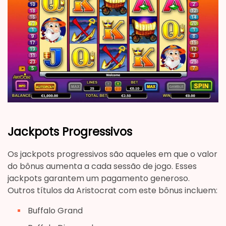
Jackpots Progressivos
Os jackpots progressivos são aqueles em que o valor
do bônus aumenta a cada sessão de jogo. Esses
jackpots garantem um pagamento generoso.
Outros títulos da Aristocrat com este bônus incluem:
Buffalo Grand