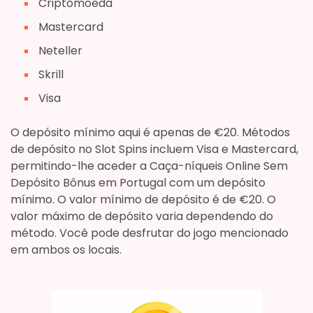
Criptomoeda
Mastercard
Neteller
Skrill
Visa
O depósito mínimo aqui é apenas de €20. Métodos
de depósito no Slot Spins incluem Visa e Mastercard,
permitindo-lhe aceder a Caça-níqueis Online Sem
Depósito Bônus em Portugal com um depósito
mínimo. O valor mínimo de depósito é de €20. O
valor máximo de depósito varia dependendo do
método. Você pode desfrutar do jogo mencionado
em ambos os locais.