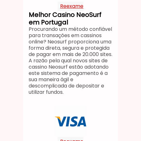
Reexame
Melhor Casino NeoSurf
em Portugal
Procurando um método confiável
para transações em cassinos
online? Neosurf proporciona uma
forma direta, segura e protegida
de pagar em mais de 20.000 sites.
A razão pela qual novos sites de
cassino Neosurf estão adotando
este sistema de pagamento é a
sua maneira ágil e
descomplicada de depositar e
utilizar fundos.