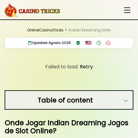
>
OnlineCasinoTricks
Indian Dreaming Slots
Updated Agosto 2026
18+
Failed to load.
Retry
Table of content
Onde Jogar Indian Dreaming Jogos
de Slot Online?