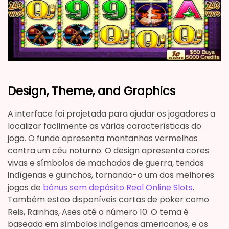
Design, Theme, and Graphics
A interface foi projetada para ajudar os jogadores a
localizar facilmente as várias características do
jogo. O fundo apresenta montanhas vermelhas
contra um céu noturno. O design apresenta cores
vivas e símbolos de machados de guerra, tendas
indígenas e guinchos, tornando-o um dos melhores
jogos de
bónus sem depósito Real Online Slots
.
Também estão disponíveis cartas de poker como
Reis, Rainhas, Ases até o número 10. O tema é
baseado em símbolos indígenas americanos, e os