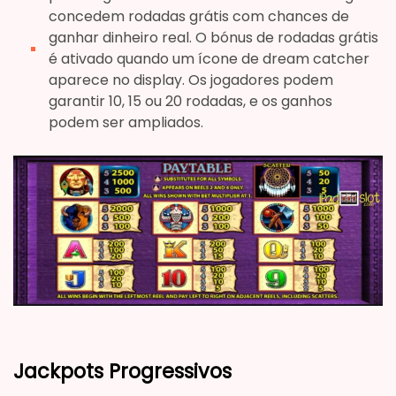
concedem rodadas grátis com chances de
ganhar dinheiro real. O bónus de rodadas grátis
é ativado quando um ícone de dream catcher
aparece no display. Os jogadores podem
garantir 10, 15 ou 20 rodadas, e os ganhos
podem ser ampliados.
Jackpots Progressivos