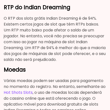
RTP do Indian Dreaming
O RTP dos slots grátis Indian Dreaming é de 94%.
Existem certos jogos de slot que têm RTPs baixos.
Um RTP muito baixo pode afetar o saldo de um
jogador. No entanto, você não precisa se preocupar
com isso ao jogar na máquina de slot Indian
Dreaming. Um RTP de 94% é melhor do que a maioria
dos jogos de máquinas de slot pode oferecer, e o seu
saldo não será prejudicado.
Moedas
Várias moedas podem ser usadas para pagamento
no momento do registro. No entanto, semelhante ao
Hot Shots Slots
, o uso de moedas locais dependerá
do cassino online que está oferecendo o jogo. O
aplicativo móvel para download gratuito de slots