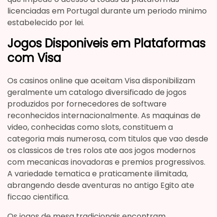
licenciadas em Portugal durante um periodo minimo
estabelecido por lei.
Jogos Disponiveis em Plataformas
com Visa
Os casinos online que aceitam Visa disponibilizam
geralmente um catalogo diversificado de jogos
produzidos por fornecedores de software
reconhecidos internacionalmente. As maquinas de
video, conhecidas como slots, constituem a
categoria mais numerosa, com titulos que vao desde
os classicos de tres rolos ate aos jogos modernos
com mecanicas inovadoras e premios progressivos.
A variedade tematica e praticamente ilimitada,
abrangendo desde aventuras no antigo Egito ate
ficcao cientifica.
Os jogos de mesa tradicionais encontram