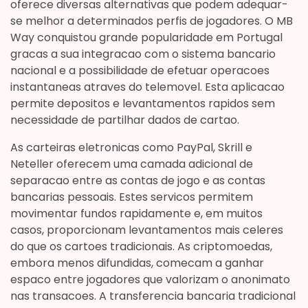
oferece diversas alternativas que podem adequar-
se melhor a determinados perfis de jogadores. O MB
Way conquistou grande popularidade em Portugal
gracas a sua integracao com o sistema bancario
nacional e a possibilidade de efetuar operacoes
instantaneas atraves do telemovel. Esta aplicacao
permite depositos e levantamentos rapidos sem
necessidade de partilhar dados de cartao.
As carteiras eletronicas como PayPal, Skrill e
Neteller oferecem uma camada adicional de
separacao entre as contas de jogo e as contas
bancarias pessoais. Estes servicos permitem
movimentar fundos rapidamente e, em muitos
casos, proporcionam levantamentos mais celeres
do que os cartoes tradicionais. As criptomoedas,
embora menos difundidas, comecam a ganhar
espaco entre jogadores que valorizam o anonimato
nas transacoes. A transferencia bancaria tradicional