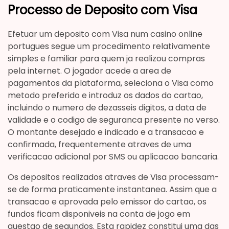
Processo de Deposito com Visa
Efetuar um deposito com Visa num casino online
portugues segue um procedimento relativamente
simples e familiar para quem ja realizou compras
pela internet. O jogador acede a area de
pagamentos da plataforma, seleciona o Visa como
metodo preferido e introduz os dados do cartao,
incluindo o numero de dezasseis digitos, a data de
validade e o codigo de seguranca presente no verso.
O montante desejado e indicado e a transacao e
confirmada, frequentemente atraves de uma
verificacao adicional por SMS ou aplicacao bancaria.
Os depositos realizados atraves de Visa processam-
se de forma praticamente instantanea. Assim que a
transacao e aprovada pelo emissor do cartao, os
fundos ficam disponiveis na conta de jogo em
questao de segundos. Esta rapidez constitui uma das