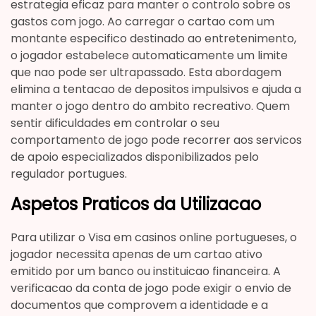
estrategia eficaz para manter o controlo sobre os
gastos com jogo. Ao carregar o cartao com um
montante especifico destinado ao entretenimento,
o jogador estabelece automaticamente um limite
que nao pode ser ultrapassado. Esta abordagem
elimina a tentacao de depositos impulsivos e ajuda a
manter o jogo dentro do ambito recreativo. Quem
sentir dificuldades em controlar o seu
comportamento de jogo pode recorrer aos servicos
de apoio especializados disponibilizados pelo
regulador portugues.
Aspetos Praticos da Utilizacao
Para utilizar o Visa em casinos online portugueses, o
jogador necessita apenas de um cartao ativo
emitido por um banco ou instituicao financeira. A
verificacao da conta de jogo pode exigir o envio de
documentos que comprovem a identidade e a