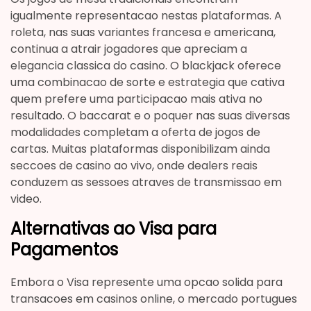
igualmente representacao nestas plataformas. A
roleta, nas suas variantes francesa e americana,
continua a atrair jogadores que apreciam a
elegancia classica do casino. O blackjack oferece
uma combinacao de sorte e estrategia que cativa
quem prefere uma participacao mais ativa no
resultado. O baccarat e o poquer nas suas diversas
modalidades completam a oferta de jogos de
cartas. Muitas plataformas disponibilizam ainda
seccoes de casino ao vivo, onde dealers reais
conduzem as sessoes atraves de transmissao em
video.
Alternativas ao Visa para
Pagamentos
Embora o Visa represente uma opcao solida para
transacoes em casinos online, o mercado portugues