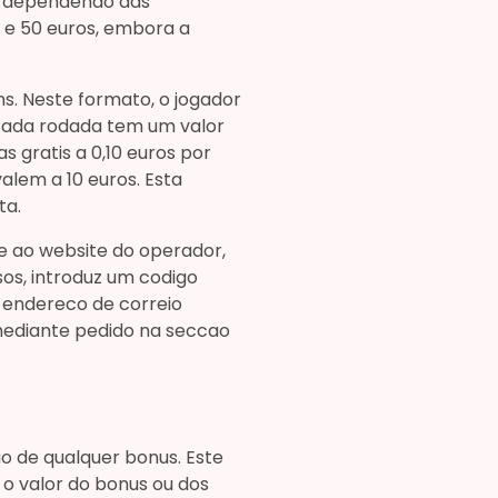
a, dependendo das
 e 50 euros, embora a
s. Neste formato, o jogador
 Cada rodada tem um valor
 gratis a 0,10 euros por
alem a 10 euros. Esta
ta.
 ao website do operador,
sos, introduz um codigo
o endereco de correio
mediante pedido na seccao
ao de qualquer bonus. Este
 o valor do bonus ou dos