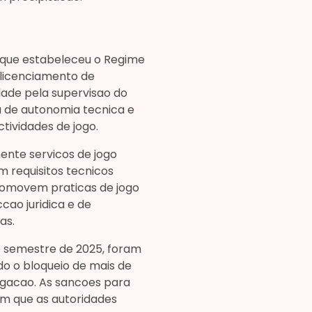
, que estabeleceu o Regime
 licenciamento de
dade pela supervisao do
a de autonomia tecnica e
tividades de jogo.
ente servicos de jogo
m requisitos tecnicos
romovem praticas de jogo
cao juridica e de
as.
o semestre de 2025, foram
do o bloqueio de mais de
tigacao. As sancoes para
om que as autoridades