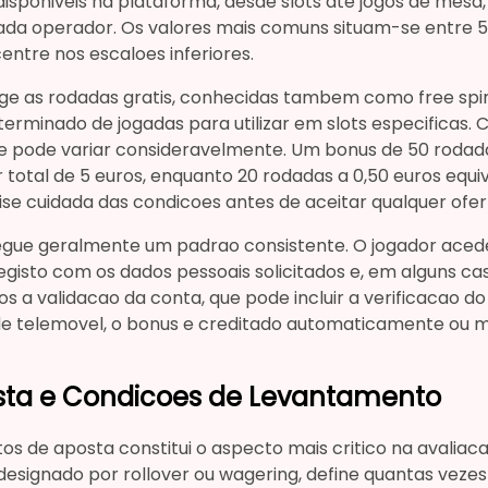
 disponiveis na plataforma, desde slots ate jogos de mes
ada operador. Os valores mais comuns situam-se entre 5
entre nos escaloes inferiores.
e as rodadas gratis, conhecidas tambem como free spin
minado de jogadas para utilizar em slots especificas.
ue pode variar consideravelmente. Um bonus de 50 rodadas
total de 5 euros, enquanto 20 rodadas a 0,50 euros equiv
lise cuidada das condicoes antes de aceitar qualquer ofer
gue geralmente um padrao consistente. O jogador acede
gisto com os dados pessoais solicitados e, em alguns ca
s a validacao da conta, que pode incluir a verificacao d
de telemovel, o bonus e creditado automaticamente ou 
osta e Condicoes de Levantamento
s de aposta constitui o aspecto mais critico na avaliac
esignado por rollover ou wagering, define quantas vezes