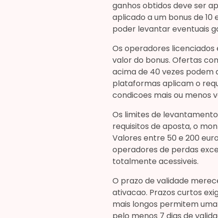
ganhos obtidos deve ser ap
aplicado a um bonus de 10 e
poder levantar eventuais g
Os operadores licenciados 
valor do bonus. Ofertas co
acima de 40 vezes podem di
plataformas aplicam o requ
condicoes mais ou menos 
Os limites de levantament
requisitos de aposta, o mo
Valores entre 50 e 200 eur
operadores de perdas exce
totalmente acessiveis.
O prazo de validade merece
ativacao. Prazos curtos ex
mais longos permitem uma 
pelo menos 7 dias de valida