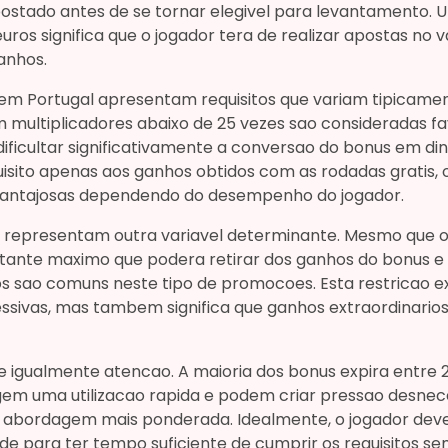
ostado antes de se tornar elegivel para levantamento. U
uros significa que o jogador tera de realizar apostas no v
anhos.
em Portugal apresentam requisitos que variam tipicamen
m multiplicadores abaixo de 25 vezes sao consideradas fa
ficultar significativamente a conversao do bonus em din
isito apenas aos ganhos obtidos com as rodadas gratis, 
vantajosas dependendo do desempenho do jogador.
o representam outra variavel determinante. Mesmo que 
ntante maximo que podera retirar dos ganhos do bonus e
os sao comuns neste tipo de promocoes. Esta restricao e
ssivas, mas tambem significa que ganhos extraordinario
 igualmente atencao. A maioria dos bonus expira entre 2
igem uma utilizacao rapida e podem criar pressao desnec
abordagem mais ponderada. Idealmente, o jogador deve
de para ter tempo suficiente de cumprir os requisitos se