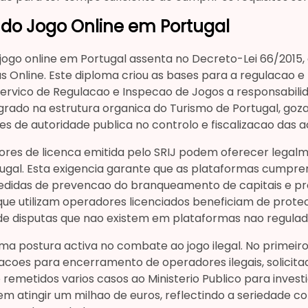
o Jogo Online em Portugal
ogo online em Portugal assenta no Decreto-Lei 66/2015
s Online. Este diploma criou as bases para a regulacao e
Servico de Regulacao e Inspecao de Jogos a responsabili
egrado na estrutura organica do Turismo de Portugal, goz
s de autoridade publica no controlo e fiscalizacao das ac
es de licenca emitida pelo SRIJ podem oferecer legalm
tugal. Esta exigencia garante que as plataformas cumpre
didas de prevencao do branqueamento de capitais e p
que utilizam operadores licenciados beneficiam de protec
e disputas que nao existem em plataformas nao regulad
a postura activa no combate ao jogo ilegal. No primeir
cacoes para encerramento de operadores ilegais, solicita
remetidos varios casos ao Ministerio Publico para inves
 atingir um milhao de euros, reflectindo a seriedade c