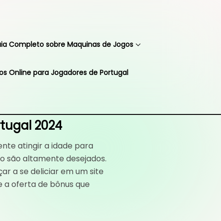
Guia Completo sobre Maquinas de Jogos
 Online para Jogadores de Portugal
tugal 2024
te atingir a idade para
to são altamente desejados.
r a se deliciar em um site
e a oferta de bônus que