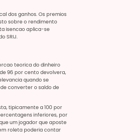
cal dos ganhos. Os premios
osto sobre o rendimento
ta isencao aplica-se
o SRIJ.
rcao teorica do dinheiro
de 96 por cento devolvera,
relevancia quando se
 de converter o saldo de
sta, tipicamente a 100 por
rcentagens inferiores, por
a que um jogador que aposte
em roleta poderia contar