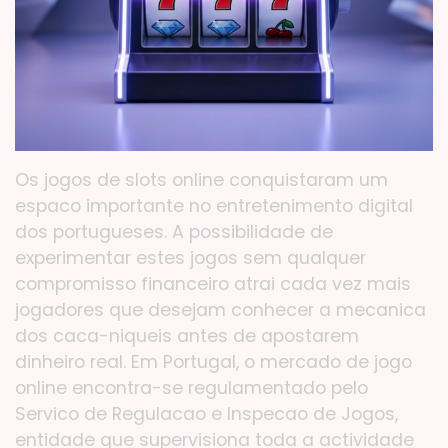
Os jogos de slots online conquistaram um
espaco importante no entretenimento digital
dos portugueses. A possibilidade de
experimentar estes jogos sem qualquer
compromisso financeiro atrai cada vez mais
jogadores que desejam conhecer a mecanica
dos caca-niqueis antes de apostarem
dinheiro real. Em Portugal, o mercado de jogo
online encontra-se regulamentado pelo
Servico de Regulacao e Inspecao de Jogos,
entidade que supervisiona toda a actividade