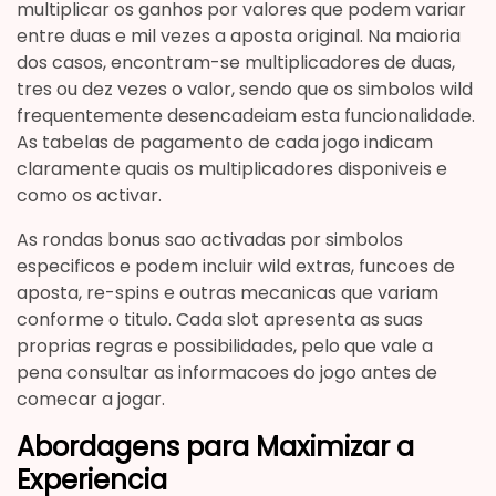
multiplicar os ganhos por valores que podem variar
entre duas e mil vezes a aposta original. Na maioria
dos casos, encontram-se multiplicadores de duas,
tres ou dez vezes o valor, sendo que os simbolos wild
frequentemente desencadeiam esta funcionalidade.
As tabelas de pagamento de cada jogo indicam
claramente quais os multiplicadores disponiveis e
como os activar.
As rondas bonus sao activadas por simbolos
especificos e podem incluir wild extras, funcoes de
aposta, re-spins e outras mecanicas que variam
conforme o titulo. Cada slot apresenta as suas
proprias regras e possibilidades, pelo que vale a
pena consultar as informacoes do jogo antes de
comecar a jogar.
Abordagens para Maximizar a
Experiencia