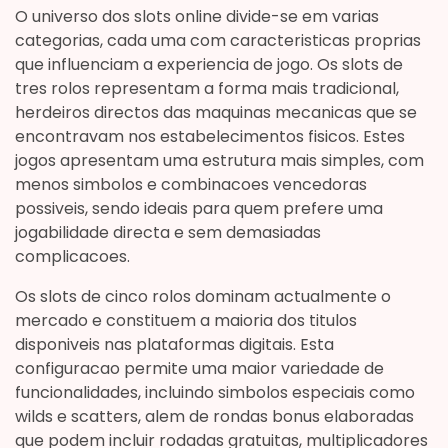
O universo dos slots online divide-se em varias
categorias, cada uma com caracteristicas proprias
que influenciam a experiencia de jogo. Os slots de
tres rolos representam a forma mais tradicional,
herdeiros directos das maquinas mecanicas que se
encontravam nos estabelecimentos fisicos. Estes
jogos apresentam uma estrutura mais simples, com
menos simbolos e combinacoes vencedoras
possiveis, sendo ideais para quem prefere uma
jogabilidade directa e sem demasiadas
complicacoes.
Os slots de cinco rolos dominam actualmente o
mercado e constituem a maioria dos titulos
disponiveis nas plataformas digitais. Esta
configuracao permite uma maior variedade de
funcionalidades, incluindo simbolos especiais como
wilds e scatters, alem de rondas bonus elaboradas
que podem incluir rodadas gratuitas, multiplicadores