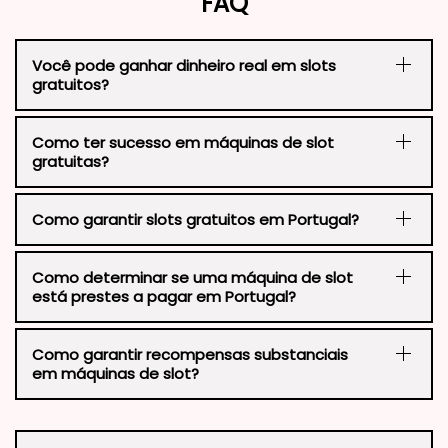
FAQ
Você pode ganhar dinheiro real em slots
gratuitos?
Como ter sucesso em máquinas de slot
gratuitas?
Como garantir slots gratuitos em Portugal?
Como determinar se uma máquina de slot
está prestes a pagar em Portugal?
Como garantir recompensas substanciais
em máquinas de slot?