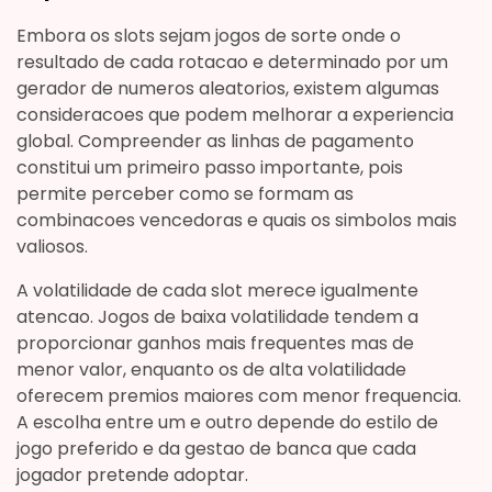
Embora os slots sejam jogos de sorte onde o
resultado de cada rotacao e determinado por um
gerador de numeros aleatorios, existem algumas
consideracoes que podem melhorar a experiencia
global. Compreender as linhas de pagamento
constitui um primeiro passo importante, pois
permite perceber como se formam as
combinacoes vencedoras e quais os simbolos mais
valiosos.
A volatilidade de cada slot merece igualmente
atencao. Jogos de baixa volatilidade tendem a
proporcionar ganhos mais frequentes mas de
menor valor, enquanto os de alta volatilidade
oferecem premios maiores com menor frequencia.
A escolha entre um e outro depende do estilo de
jogo preferido e da gestao de banca que cada
jogador pretende adoptar.