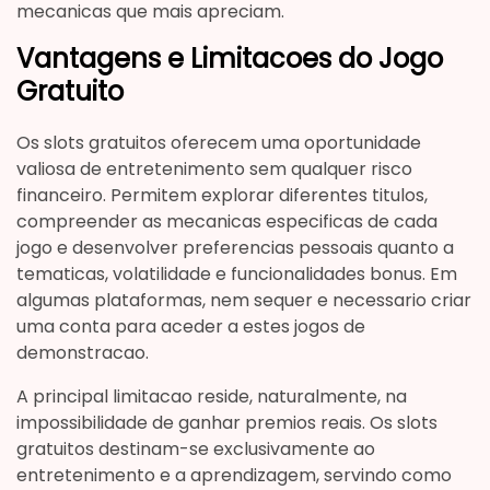
mecanicas que mais apreciam.
Vantagens e Limitacoes do Jogo
Gratuito
Os slots gratuitos oferecem uma oportunidade
valiosa de entretenimento sem qualquer risco
financeiro. Permitem explorar diferentes titulos,
compreender as mecanicas especificas de cada
jogo e desenvolver preferencias pessoais quanto a
tematicas, volatilidade e funcionalidades bonus. Em
algumas plataformas, nem sequer e necessario criar
uma conta para aceder a estes jogos de
demonstracao.
A principal limitacao reside, naturalmente, na
impossibilidade de ganhar premios reais. Os slots
gratuitos destinam-se exclusivamente ao
entretenimento e a aprendizagem, servindo como