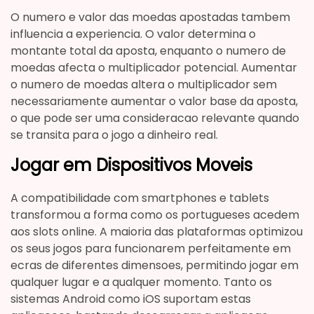
O numero e valor das moedas apostadas tambem
influencia a experiencia. O valor determina o
montante total da aposta, enquanto o numero de
moedas afecta o multiplicador potencial. Aumentar
o numero de moedas altera o multiplicador sem
necessariamente aumentar o valor base da aposta,
o que pode ser uma consideracao relevante quando
se transita para o jogo a dinheiro real.
Jogar em Dispositivos Moveis
A compatibilidade com smartphones e tablets
transformou a forma como os portugueses acedem
aos slots online. A maioria das plataformas optimizou
os seus jogos para funcionarem perfeitamente em
ecras de diferentes dimensoes, permitindo jogar em
qualquer lugar e a qualquer momento. Tanto os
sistemas Android como iOS suportam estas