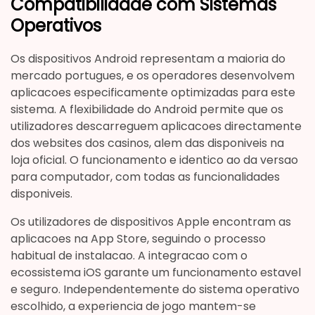
Compatibilidade com Sistemas
Operativos
Os dispositivos Android representam a maioria do
mercado portugues, e os operadores desenvolvem
aplicacoes especificamente optimizadas para este
sistema. A flexibilidade do Android permite que os
utilizadores descarreguem aplicacoes directamente
dos websites dos casinos, alem das disponiveis na
loja oficial. O funcionamento e identico ao da versao
para computador, com todas as funcionalidades
disponiveis.
Os utilizadores de dispositivos Apple encontram as
aplicacoes na App Store, seguindo o processo
habitual de instalacao. A integracao com o
ecossistema iOS garante um funcionamento estavel
e seguro. Independentemente do sistema operativo
escolhido, a experiencia de jogo mantem-se