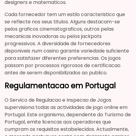
designers e matematicos.
Cada fornecedor tem um estilo caracteristico que
se reflecte nos seus titulos. Alguns destacam-se
pelos graficos cinematograficos, outros pelas
mecanicas inovadoras ou pelos jackpots
progressivos. A diversidade de fornecedores
disponiveis num casino garante variedade suficiente
para satisfazer diferentes preferencias. Os jogos
passam por processos rigorosos de certificacao
antes de serem disponibilizados ao publico.
Regulamentacao em Portugal
O Servico de Regulacao e Inspecao de Jogos
supervisiona todas as actividades de jogo online em
Portugal. Este organismo, dependente do Turismo de
Portugal, emite licencas aos operadores que
cumpram os requisitos estabelecidos. Actualmente,