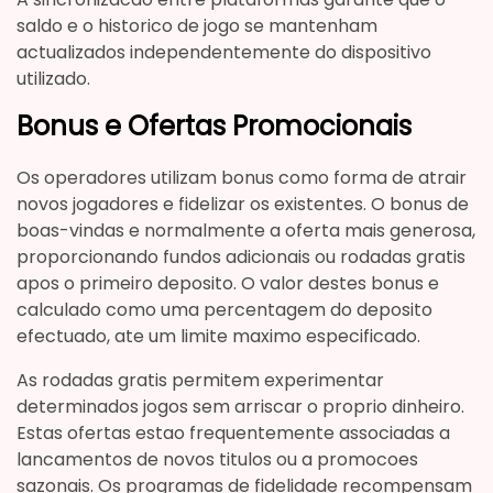
saldo e o historico de jogo se mantenham
actualizados independentemente do dispositivo
utilizado.
Bonus e Ofertas Promocionais
Os operadores utilizam bonus como forma de atrair
novos jogadores e fidelizar os existentes. O bonus de
boas-vindas e normalmente a oferta mais generosa,
proporcionando fundos adicionais ou rodadas gratis
apos o primeiro deposito. O valor destes bonus e
calculado como uma percentagem do deposito
efectuado, ate um limite maximo especificado.
As rodadas gratis permitem experimentar
determinados jogos sem arriscar o proprio dinheiro.
Estas ofertas estao frequentemente associadas a
lancamentos de novos titulos ou a promocoes
sazonais. Os programas de fidelidade recompensam