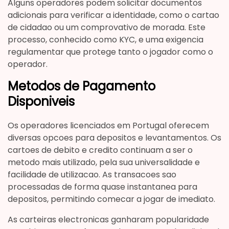
Alguns operadores podem solicitar documentos
adicionais para verificar a identidade, como o cartao
de cidadao ou um comprovativo de morada. Este
processo, conhecido como KYC, e uma exigencia
regulamentar que protege tanto o jogador como o
operador.
Metodos de Pagamento
Disponiveis
Os operadores licenciados em Portugal oferecem
diversas opcoes para depositos e levantamentos. Os
cartoes de debito e credito continuam a ser o
metodo mais utilizado, pela sua universalidade e
facilidade de utilizacao. As transacoes sao
processadas de forma quase instantanea para
depositos, permitindo comecar a jogar de imediato.
As carteiras electronicas ganharam popularidade