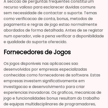
A seccao de perguntas frequentes constitui um
recurso valioso para esclarecer duvidas comuns
sem necessidade de contactar o suporte. Temas
como verificacao de conta, bonus, metodos de
pagamento e regras de jogo estao normalmente
abordados de forma detalhada. Antes de se registar
num operador, vale a pena verificar a disponibilidade
e qualidade do suporte oferecido.
Fornecedores de Jogos
Os jogos disponiveis nas aplicacoes sao
desenvolvidos por empresas especializadas
conhecidas como fornecedores de software. Estas
empresas investem significativamente em
investigacao e desenvolvimento para criar
experiencias inovadoras. Os graficos, mecanicas de
jogo e funcionalidades bonus resultam do trabalho
de equipas multidisciplinares de programadores,