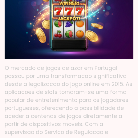
O mercado de jogos de azar em Portugal
passou por uma transformacao significativa
desde a legalizacao do jogo online em 2015. As
aplicacoes de slots tornaram-se uma forma
popular de entretenimento para os jogadores
portugueses, oferecendo a possibilidade de
aceder a centenas de jogos diretamente a
partir de dispositivos moveis. Com a
supervisao do Servico de Regulacao e