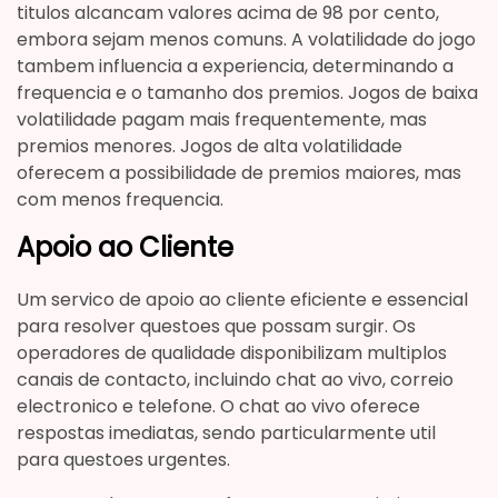
titulos alcancam valores acima de 98 por cento,
embora sejam menos comuns. A volatilidade do jogo
tambem influencia a experiencia, determinando a
frequencia e o tamanho dos premios. Jogos de baixa
volatilidade pagam mais frequentemente, mas
premios menores. Jogos de alta volatilidade
oferecem a possibilidade de premios maiores, mas
com menos frequencia.
Apoio ao Cliente
Um servico de apoio ao cliente eficiente e essencial
para resolver questoes que possam surgir. Os
operadores de qualidade disponibilizam multiplos
canais de contacto, incluindo chat ao vivo, correio
electronico e telefone. O chat ao vivo oferece
respostas imediatas, sendo particularmente util
para questoes urgentes.