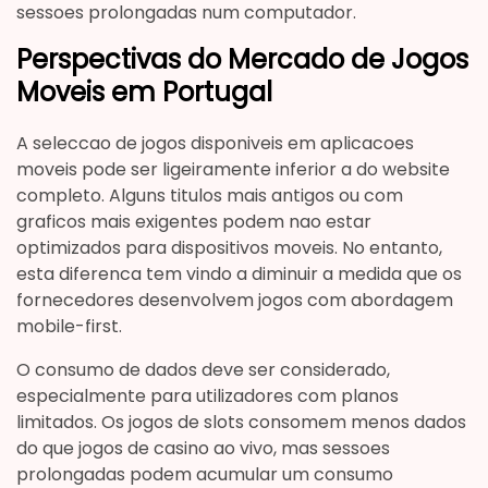
sessoes prolongadas num computador.
Perspectivas do Mercado de Jogos
Moveis em Portugal
A seleccao de jogos disponiveis em aplicacoes
moveis pode ser ligeiramente inferior a do website
completo. Alguns titulos mais antigos ou com
graficos mais exigentes podem nao estar
optimizados para dispositivos moveis. No entanto,
esta diferenca tem vindo a diminuir a medida que os
fornecedores desenvolvem jogos com abordagem
mobile-first.
O consumo de dados deve ser considerado,
especialmente para utilizadores com planos
limitados. Os jogos de slots consomem menos dados
do que jogos de casino ao vivo, mas sessoes
prolongadas podem acumular um consumo