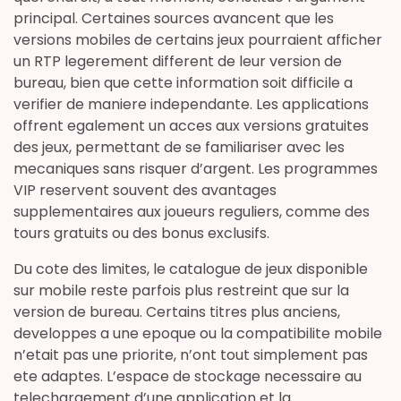
principal. Certaines sources avancent que les
versions mobiles de certains jeux pourraient afficher
un RTP legerement different de leur version de
bureau, bien que cette information soit difficile a
verifier de maniere independante. Les applications
offrent egalement un acces aux versions gratuites
des jeux, permettant de se familiariser avec les
mecaniques sans risquer d’argent. Les programmes
VIP reservent souvent des avantages
supplementaires aux joueurs reguliers, comme des
tours gratuits ou des bonus exclusifs.
Du cote des limites, le catalogue de jeux disponible
sur mobile reste parfois plus restreint que sur la
version de bureau. Certains titres plus anciens,
developpes a une epoque ou la compatibilite mobile
n’etait pas une priorite, n’ont tout simplement pas
ete adaptes. L’espace de stockage necessaire au
telechargement d’une application et la