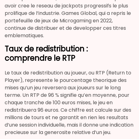
avoir cree le reseau de jackpots progressifs le plus
prolifique de l’industrie. Games Global, qui a repris le
portefeuille de jeux de Microgaming en 2022,
continue de distribuer et de developper ces titres
emblematiques.
Taux de redistribution :
comprendre le RTP
Le taux de redistribution au joueur, ou RTP (Return to
Player), represente le pourcentage theorique des
mises qu’un jeu reversera aux joueurs sur le long
terme. Un RTP de 96 % signifie qu’en moyenne, pour
chaque tranche de 100 euros mises, le jeu en
redistribuera 96 euros. Ce chiffre est calcule sur des
millions de tours et ne garantit en rien les resultats
d’une session individuelle, mais il donne une indication
precieuse sur la generosite relative d’un jeu.