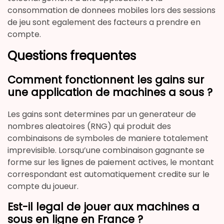
consommation de donnees mobiles lors des sessions
de jeu sont egalement des facteurs a prendre en
compte.
Questions frequentes
Comment fonctionnent les gains sur
une application de machines a sous ?
Les gains sont determines par un generateur de
nombres aleatoires (RNG) qui produit des
combinaisons de symboles de maniere totalement
imprevisible. Lorsqu’une combinaison gagnante se
forme sur les lignes de paiement actives, le montant
correspondant est automatiquement credite sur le
compte du joueur.
Est-il legal de jouer aux machines a
sous en ligne en France ?