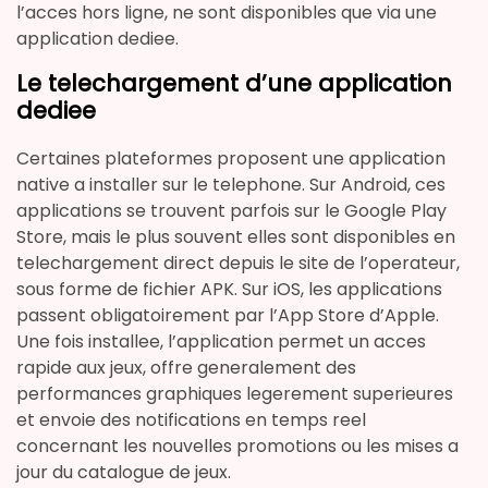
l’acces hors ligne, ne sont disponibles que via une
application dediee.
Le telechargement d’une application
dediee
Certaines plateformes proposent une application
native a installer sur le telephone. Sur Android, ces
applications se trouvent parfois sur le Google Play
Store, mais le plus souvent elles sont disponibles en
telechargement direct depuis le site de l’operateur,
sous forme de fichier APK. Sur iOS, les applications
passent obligatoirement par l’App Store d’Apple.
Une fois installee, l’application permet un acces
rapide aux jeux, offre generalement des
performances graphiques legerement superieures
et envoie des notifications en temps reel
concernant les nouvelles promotions ou les mises a
jour du catalogue de jeux.