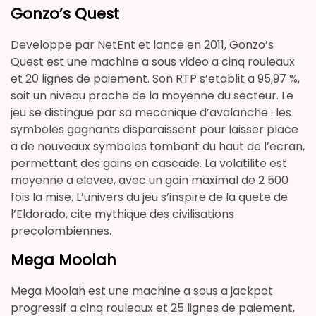
Gonzo’s Quest
Developpe par NetEnt et lance en 2011, Gonzo’s
Quest est une machine a sous video a cinq rouleaux
et 20 lignes de paiement. Son RTP s’etablit a 95,97 %,
soit un niveau proche de la moyenne du secteur. Le
jeu se distingue par sa mecanique d’avalanche : les
symboles gagnants disparaissent pour laisser place
a de nouveaux symboles tombant du haut de l’ecran,
permettant des gains en cascade. La volatilite est
moyenne a elevee, avec un gain maximal de 2 500
fois la mise. L’univers du jeu s’inspire de la quete de
l’Eldorado, cite mythique des civilisations
precolombiennes.
Mega Moolah
Mega Moolah est une machine a sous a jackpot
progressif a cinq rouleaux et 25 lignes de paiement,