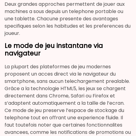
Deux grandes approches permettent de jouer aux
machines a sous depuis un telephone portable ou
une tablette. Chacune presente des avantages
specifiques selon les habitudes et les preferences du
joueur.
Le mode de jeu instantane via
navigateur
La plupart des plateformes de jeu modernes
proposent un acces direct via le navigateur du
smartphone, sans aucun telechargement prealable.
Grâce a la technologie HTML5, les jeux se chargent
directement dans Chrome, Safari ou Firefox et
s’adaptent automatiquement a la taille de l’ecran.
Ce mode de jeu preserve l’espace de stockage du
telephone tout en offrant une experience fluide. Il
faut toutefois noter que certaines fonctionnalites
avancees, comme les notifications de promotions ou