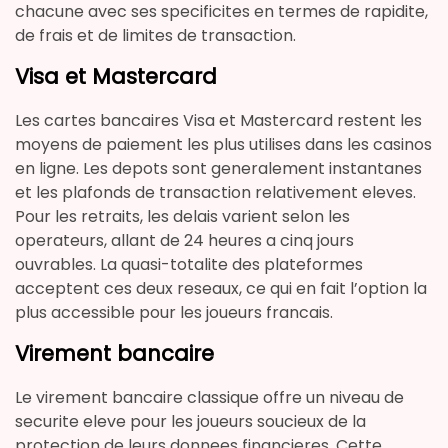
chacune avec ses specificites en termes de rapidite,
de frais et de limites de transaction.
Visa et Mastercard
Les cartes bancaires Visa et Mastercard restent les
moyens de paiement les plus utilises dans les casinos
en ligne. Les depots sont generalement instantanes
et les plafonds de transaction relativement eleves.
Pour les retraits, les delais varient selon les
operateurs, allant de 24 heures a cinq jours
ouvrables. La quasi-totalite des plateformes
acceptent ces deux reseaux, ce qui en fait l’option la
plus accessible pour les joueurs francais.
Virement bancaire
Le virement bancaire classique offre un niveau de
securite eleve pour les joueurs soucieux de la
protection de leurs donnees financieres. Cette