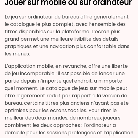
Jouer sur mobile ou sur ordinateur
Le jeu sur ordinateur de bureau offre generalement
le catalogue le plus complet, avec l’ensemble des
titres disponibles sur la plateforme. L’ecran plus
grand permet une meilleure lisibilite des details
graphiques et une navigation plus confortable dans
les menus.
L’application mobile, en revanche, offre une liberte
de jeu incomparable : il est possible de lancer une
partie depuis n’importe quel endroit, a n’importe
quel moment. Le catalogue de jeux sur mobile peut
etre legerement reduit par rapport a la version de
bureau, certains titres plus anciens n’ayant pas ete
optimises pour les ecrans tactiles. Pour tirer le
meilleur des deux mondes, de nombreux joueurs
combinent les deux approches : l’ordinateur a
domicile pour les sessions prolongees et l’application