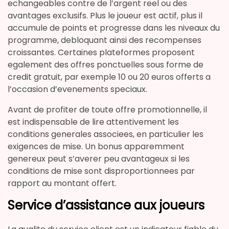
echangeables contre de l’argent reel ou des
avantages exclusifs. Plus le joueur est actif, plus il
accumule de points et progresse dans les niveaux du
programme, debloquant ainsi des recompenses
croissantes. Certaines plateformes proposent
egalement des offres ponctuelles sous forme de
credit gratuit, par exemple 10 ou 20 euros offerts a
l’occasion d’evenements speciaux.
Avant de profiter de toute offre promotionnelle, il
est indispensable de lire attentivement les
conditions generales associees, en particulier les
exigences de mise. Un bonus apparemment
genereux peut s’averer peu avantageux si les
conditions de mise sont disproportionnees par
rapport au montant offert.
Service d’assistance aux joueurs