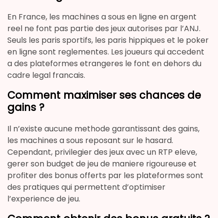
En France, les machines a sous en ligne en argent
reel ne font pas partie des jeux autorises par l’ANJ.
Seuls les paris sportifs, les paris hippiques et le poker
en ligne sont reglementes. Les joueurs qui accedent
a des plateformes etrangeres le font en dehors du
cadre legal francais.
Comment maximiser ses chances de
gains ?
Il n’existe aucune methode garantissant des gains,
les machines a sous reposant sur le hasard.
Cependant, privilegier des jeux avec un RTP eleve,
gerer son budget de jeu de maniere rigoureuse et
profiter des bonus offerts par les plateformes sont
des pratiques qui permettent d’optimiser
l’experience de jeu.