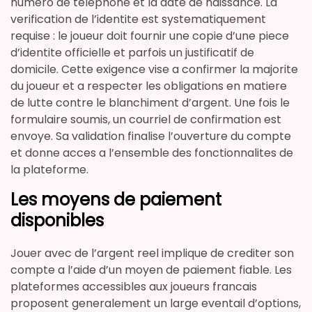
numero de telephone et la date de naissance. La
verification de l’identite est systematiquement
requise : le joueur doit fournir une copie d’une piece
d’identite officielle et parfois un justificatif de
domicile. Cette exigence vise a confirmer la majorite
du joueur et a respecter les obligations en matiere
de lutte contre le blanchiment d’argent. Une fois le
formulaire soumis, un courriel de confirmation est
envoye. Sa validation finalise l’ouverture du compte
et donne acces a l’ensemble des fonctionnalites de
la plateforme.
Les moyens de paiement
disponibles
Jouer avec de l’argent reel implique de crediter son
compte a l’aide d’un moyen de paiement fiable. Les
plateformes accessibles aux joueurs francais
proposent generalement un large eventail d’options,