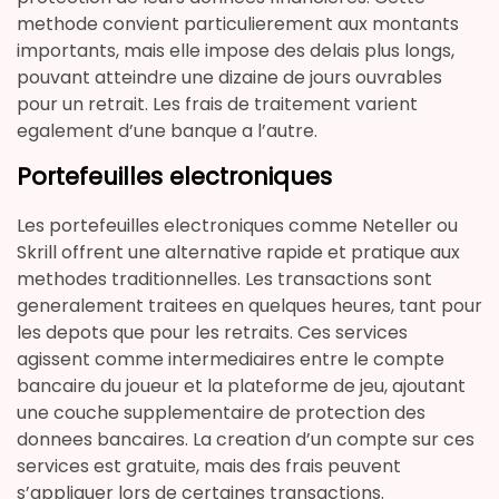
methode convient particulierement aux montants
importants, mais elle impose des delais plus longs,
pouvant atteindre une dizaine de jours ouvrables
pour un retrait. Les frais de traitement varient
egalement d’une banque a l’autre.
Portefeuilles electroniques
Les portefeuilles electroniques comme Neteller ou
Skrill offrent une alternative rapide et pratique aux
methodes traditionnelles. Les transactions sont
generalement traitees en quelques heures, tant pour
les depots que pour les retraits. Ces services
agissent comme intermediaires entre le compte
bancaire du joueur et la plateforme de jeu, ajoutant
une couche supplementaire de protection des
donnees bancaires. La creation d’un compte sur ces
services est gratuite, mais des frais peuvent
s’appliquer lors de certaines transactions.