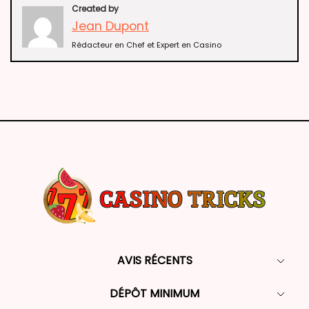
Created by
Jean Dupont
Rédacteur en Chef et Expert en Casino
AVIS RÉCENTS
DÉPÔT MINIMUM