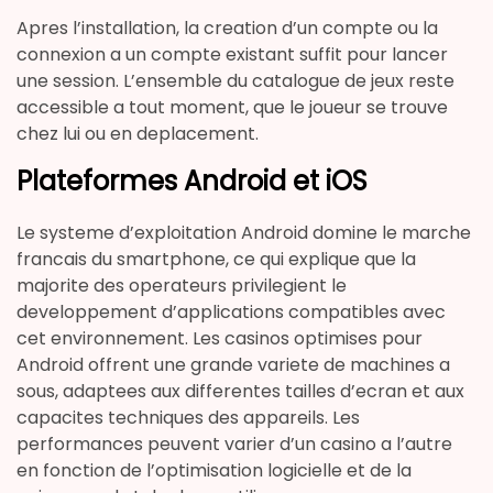
Apres l’installation, la creation d’un compte ou la
connexion a un compte existant suffit pour lancer
une session. L’ensemble du catalogue de jeux reste
accessible a tout moment, que le joueur se trouve
chez lui ou en deplacement.
Plateformes Android et iOS
Le systeme d’exploitation Android domine le marche
francais du smartphone, ce qui explique que la
majorite des operateurs privilegient le
developpement d’applications compatibles avec
cet environnement. Les casinos optimises pour
Android offrent une grande variete de machines a
sous, adaptees aux differentes tailles d’ecran et aux
capacites techniques des appareils. Les
performances peuvent varier d’un casino a l’autre
en fonction de l’optimisation logicielle et de la