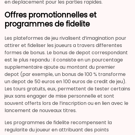
en deplacement pour les parties rapides.
Offres promotionnelles et
programmes de fidelite
Les plateformes de jeu rivalisent d’imagination pour
attirer et fideliser les joueurs a travers differentes
formes de bonus. Le bonus de depot correspondant
est le plus repandu : il consiste en un pourcentage
supplementaire ajoute au montant du premier
depot (par exemple, un bonus de 100 % transforme
un depot de 50 euros en 100 euros de credit de jeu).
Les tours gratuits, eux, permettent de tester certains
jeux sans engager de mise personnelle et sont
souvent offerts lors de l’inscription ou en lien avec le
lancement de nouveaux titres.
Les programmes de fidelite recompensent la
regularite du joueur en attribuant des points