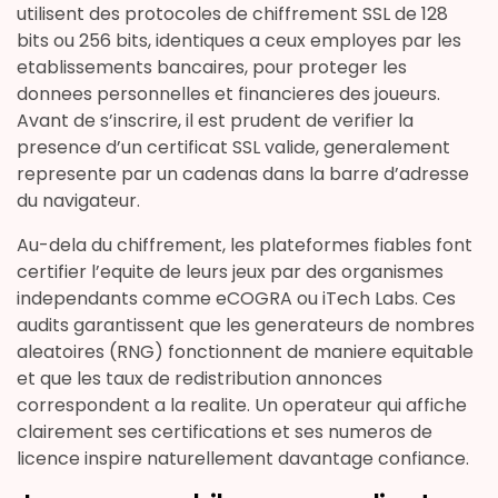
utilisent des protocoles de chiffrement SSL de 128
bits ou 256 bits, identiques a ceux employes par les
etablissements bancaires, pour proteger les
donnees personnelles et financieres des joueurs.
Avant de s’inscrire, il est prudent de verifier la
presence d’un certificat SSL valide, generalement
represente par un cadenas dans la barre d’adresse
du navigateur.
Au-dela du chiffrement, les plateformes fiables font
certifier l’equite de leurs jeux par des organismes
independants comme eCOGRA ou iTech Labs. Ces
audits garantissent que les generateurs de nombres
aleatoires (RNG) fonctionnent de maniere equitable
et que les taux de redistribution annonces
correspondent a la realite. Un operateur qui affiche
clairement ses certifications et ses numeros de
licence inspire naturellement davantage confiance.