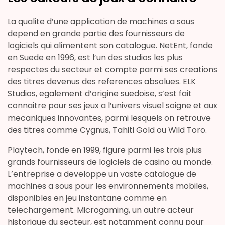
La qualite d’une application de machines a sous
depend en grande partie des fournisseurs de
logiciels qui alimentent son catalogue. NetEnt, fonde
en Suede en 1996, est l’un des studios les plus
respectes du secteur et compte parmi ses creations
des titres devenus des references absolues. ELK
Studios, egalement d’origine suedoise, s’est fait
connaitre pour ses jeux a l’univers visuel soigne et aux
mecaniques innovantes, parmi lesquels on retrouve
des titres comme Cygnus, Tahiti Gold ou Wild Toro.
Playtech, fonde en 1999, figure parmi les trois plus
grands fournisseurs de logiciels de casino au monde.
L’entreprise a developpe un vaste catalogue de
machines a sous pour les environnements mobiles,
disponibles en jeu instantane comme en
telechargement. Microgaming, un autre acteur
historique du secteur, est notamment connu pour