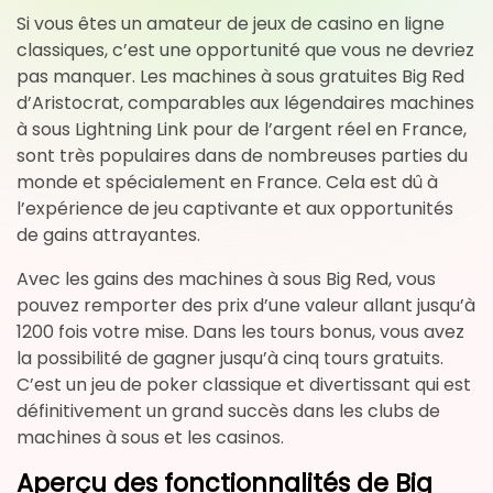
Si vous êtes un amateur de jeux de casino en ligne
classiques, c’est une opportunité que vous ne devriez
pas manquer. Les machines à sous gratuites Big Red
d’Aristocrat, comparables aux légendaires machines
à sous Lightning Link pour de l’argent réel en France,
sont très populaires dans de nombreuses parties du
monde et spécialement en France. Cela est dû à
l’expérience de jeu captivante et aux opportunités
de gains attrayantes.
Avec les gains des machines à sous Big Red, vous
pouvez remporter des prix d’une valeur allant jusqu’à
1200 fois votre mise. Dans les tours bonus, vous avez
la possibilité de gagner jusqu’à cinq tours gratuits.
C’est un jeu de poker classique et divertissant qui est
définitivement un grand succès dans les clubs de
machines à sous et les casinos.
Aperçu des fonctionnalités de Big