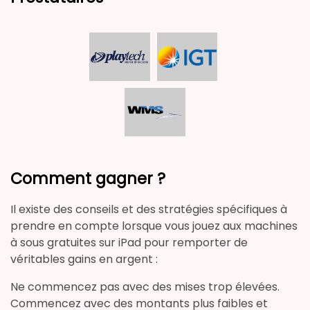
Comment gagner ?
Il existe des conseils et des stratégies spécifiques à
prendre en compte lorsque vous jouez aux machines
à sous gratuites sur iPad pour remporter de
véritables gains en argent :
Ne commencez pas avec des mises trop élevées.
Commencez avec des montants plus faibles et