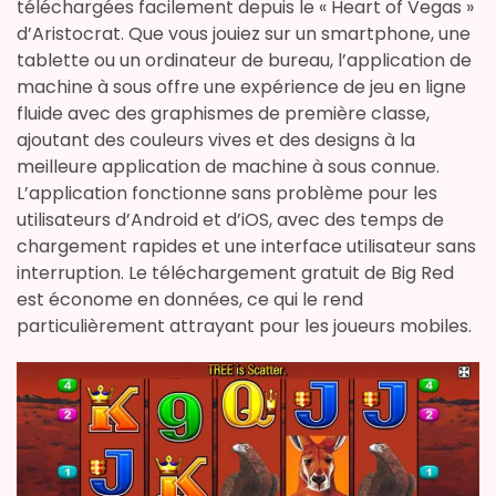
téléchargées facilement depuis le « Heart of Vegas »
d’Aristocrat. Que vous jouiez sur un smartphone, une
tablette ou un ordinateur de bureau, l’application de
machine à sous offre une expérience de jeu en ligne
fluide avec des graphismes de première classe,
ajoutant des couleurs vives et des designs à la
meilleure application de machine à sous connue.
L’application fonctionne sans problème pour les
utilisateurs d’Android et d’iOS, avec des temps de
chargement rapides et une interface utilisateur sans
interruption. Le téléchargement gratuit de Big Red
est économe en données, ce qui le rend
particulièrement attrayant pour les joueurs mobiles.