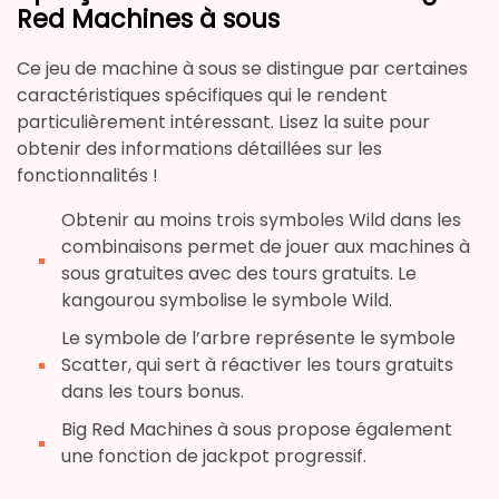
Red Machines à sous
Ce jeu de machine à sous se distingue par certaines
caractéristiques spécifiques qui le rendent
particulièrement intéressant. Lisez la suite pour
obtenir des informations détaillées sur les
fonctionnalités !
Obtenir au moins trois symboles Wild dans les
combinaisons permet de jouer aux machines à
sous gratuites avec des tours gratuits. Le
kangourou symbolise le symbole Wild.
Le symbole de l’arbre représente le symbole
Scatter, qui sert à réactiver les tours gratuits
dans les tours bonus.
Big Red Machines à sous propose également
une fonction de jackpot progressif.