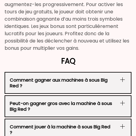
augmentez-les progressivement. Pour activer les
tours de jeu gratuits, le joueur doit obtenir une
combinaison gagnante d’au moins trois symboles
identiques. Les jeux bonus sont particulièrement
lucratifs pour les joueurs. Profitez donc de la
possibilité de les déclencher à nouveau et utilisez les
bonus pour multiplier vos gains.
FAQ
Comment gagner aux machines à sous Big
Red ?
Peut-on gagner gros avec la machine à sous
Big Red ?
Comment jouer à la machine à sous Big Red
?