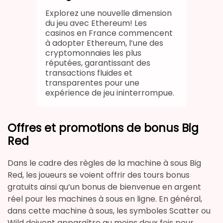
Explorez une nouvelle dimension
du jeu avec Ethereum! Les
casinos en France commencent
à adopter Ethereum, l’une des
cryptomonnaies les plus
réputées, garantissant des
transactions fluides et
transparentes pour une
expérience de jeu ininterrompue.
Offres et promotions de bonus Big
Red
Dans le cadre des règles de la machine à sous Big
Red, les joueurs se voient offrir des tours bonus
gratuits ainsi qu’un bonus de bienvenue en argent
réel pour les machines à sous en ligne. En général,
dans cette machine à sous, les symboles Scatter ou
Wild doivent apparaître au moins deux fois pour