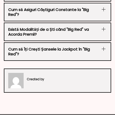
Cum să Asiguri Câștiguri Constante la "Big
Red"?
Există Modalități de a Ști când "Big Red" va
Acorda Premii?
Cum să Îți Crești Șansele la Jackpot în "Big
Red"?
Created by