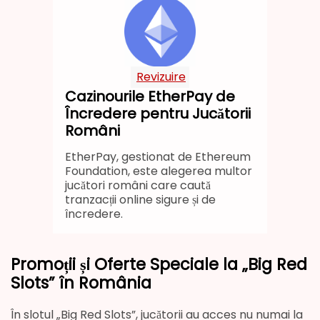
Revizuire
Cazinourile EtherPay de
Încredere pentru Jucătorii
Români
EtherPay, gestionat de Ethereum
Foundation, este alegerea multor
jucători români care caută
tranzacții online sigure și de
încredere.
Promoții și Oferte Speciale la „Big Red
Slots” în România
În slotul „Big Red Slots”, jucătorii au acces nu numai la