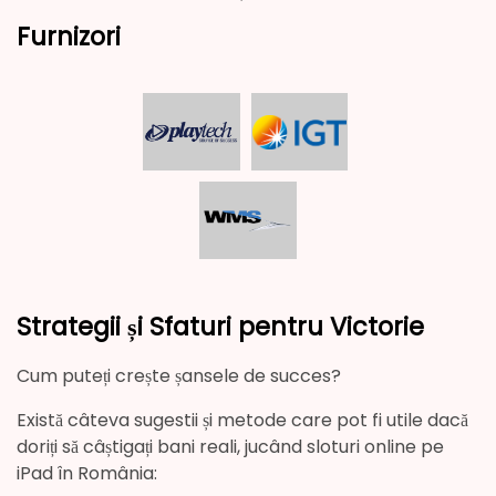
Furnizori
Strategii și Sfaturi pentru Victorie
Cum puteți crește șansele de succes?
Există câteva sugestii și metode care pot fi utile dacă
doriți să câștigați bani reali, jucând sloturi online pe
iPad în România: