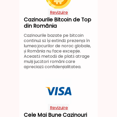
Revizuire
Cazinourile Bitcoin de Top
din România
Cazinourile bazate pe bitcoin
continuă să își extindă prezența în
lumea jocurilor de noroc globale,
și România nu face excepție.
Această metodă de plată atrage
mulți jucători români care
apreciază confidențialitatea.
Revizuire
Cele Mai Bune Cazinouri