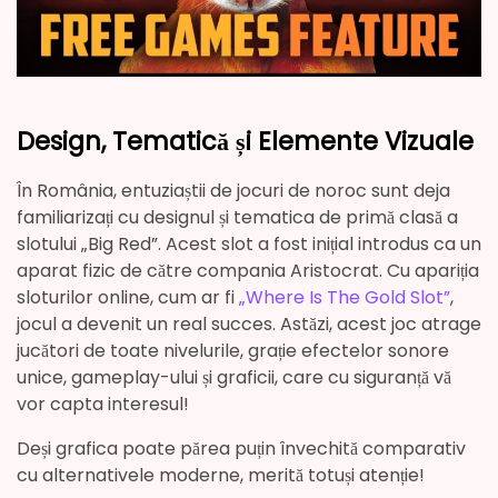
Design, Tematică și Elemente Vizuale
În România, entuziaștii de jocuri de noroc sunt deja
familiarizați cu designul și tematica de primă clasă a
slotului „Big Red”. Acest slot a fost inițial introdus ca un
aparat fizic de către compania Aristocrat. Cu apariția
sloturilor online, cum ar fi
„Where Is The Gold Slot”
,
jocul a devenit un real succes. Astăzi, acest joc atrage
jucători de toate nivelurile, grație efectelor sonore
unice, gameplay-ului și graficii, care cu siguranță vă
vor capta interesul!
Deși grafica poate părea puțin învechită comparativ
cu alternativele moderne, merită totuși atenție!