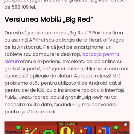
de 598 109 lei.
Versiunea Mobilă „Big Red”
Dorești să joci sloturi online „Big Red”? Poți descărca
cu ușurință APK-ul sau aplicația de la Heart of Vegas
de la Aristocrat. Fie că joci pe smartphone-uri,
tablete sau computere desktop,
aplicația pentru
sloturi
oferă o experiență excelentă de joc online cu
grafică superbă, adăugând culori și stiluri vii în cea mai
cunoscută aplicație de sloturi. Aplicația rulează fără
probleme atât pentru utilizatorii de Android, cât și
pentru cei de iOS, cu o încărcare rapidă și o interfață
fluidă. Descărcarea jocului gratuit „Big Red” nu va
necesita multe date, făcându-l și mai convenabil
pentru jucătorii mobili.