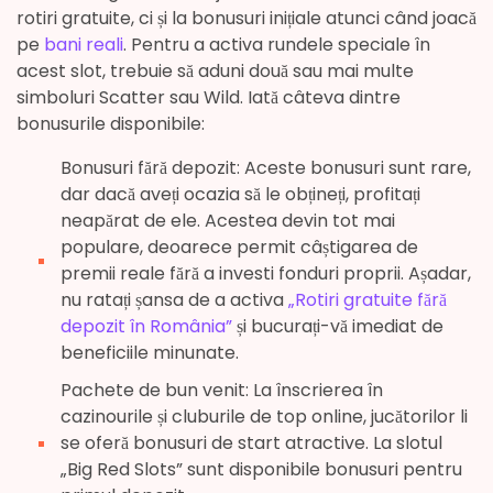
rotiri gratuite, ci și la bonusuri inițiale atunci când joacă
pe
bani reali
. Pentru a activa rundele speciale în
acest slot, trebuie să aduni două sau mai multe
simboluri Scatter sau Wild. Iată câteva dintre
bonusurile disponibile:
Bonusuri fără depozit: Aceste bonusuri sunt rare,
dar dacă aveți ocazia să le obțineți, profitați
neapărat de ele. Acestea devin tot mai
populare, deoarece permit câștigarea de
premii reale fără a investi fonduri proprii. Așadar,
nu ratați șansa de a activa
„Rotiri gratuite fără
depozit în România”
și bucurați-vă imediat de
beneficiile minunate.
Pachete de bun venit: La înscrierea în
cazinourile și cluburile de top online, jucătorilor li
se oferă bonusuri de start atractive. La slotul
„Big Red Slots” sunt disponibile bonusuri pentru