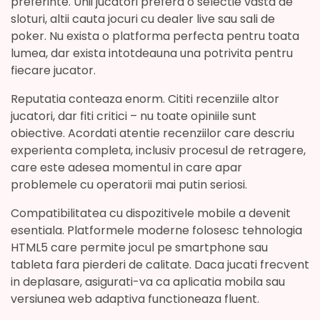
preferinte. Unii jucatori prefera o selectie vasta de
sloturi, altii cauta jocuri cu dealer live sau sali de
poker. Nu exista o platforma perfecta pentru toata
lumea, dar exista intotdeauna una potrivita pentru
fiecare jucator.
Reputatia conteaza enorm. Cititi recenziile altor
jucatori, dar fiti critici – nu toate opiniile sunt
obiective. Acordati atentie recenziilor care descriu
experienta completa, inclusiv procesul de retragere,
care este adesea momentul in care apar
problemele cu operatorii mai putin seriosi.
Compatibilitatea cu dispozitivele mobile a devenit
esentiala. Platformele moderne folosesc tehnologia
HTML5 care permite jocul pe smartphone sau
tableta fara pierderi de calitate. Daca jucati frecvent
in deplasare, asigurati-va ca aplicatia mobila sau
versiunea web adaptiva functioneaza fluent.