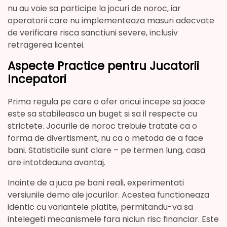
nu au voie sa participe la jocuri de noroc, iar
operatorii care nu implementeaza masuri adecvate
de verificare risca sanctiuni severe, inclusiv
retragerea licentei.
Aspecte Practice pentru Jucatorii
Incepatori
Prima regula pe care o ofer oricui incepe sa joace
este sa stabileasca un buget si sa il respecte cu
strictete. Jocurile de noroc trebuie tratate ca o
forma de divertisment, nu ca o metoda de a face
bani. Statisticile sunt clare – pe termen lung, casa
are intotdeauna avantaj.
Inainte de a juca pe bani reali, experimentati
versiunile demo ale jocurilor. Acestea functioneaza
identic cu variantele platite, permitandu-va sa
intelegeti mecanismele fara niciun risc financiar. Este