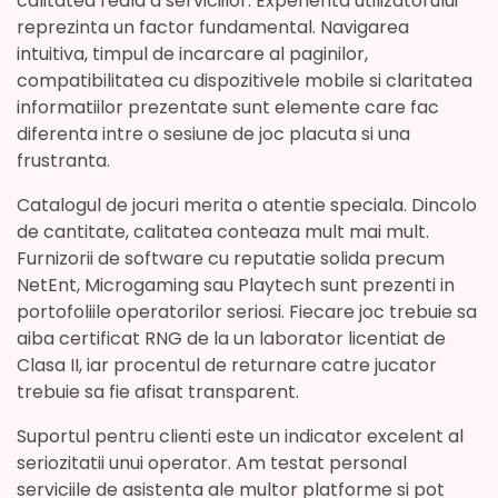
calitatea reala a serviciilor. Experienta utilizatorului
reprezinta un factor fundamental. Navigarea
intuitiva, timpul de incarcare al paginilor,
compatibilitatea cu dispozitivele mobile si claritatea
informatiilor prezentate sunt elemente care fac
diferenta intre o sesiune de joc placuta si una
frustranta.
Catalogul de jocuri merita o atentie speciala. Dincolo
de cantitate, calitatea conteaza mult mai mult.
Furnizorii de software cu reputatie solida precum
NetEnt, Microgaming sau Playtech sunt prezenti in
portofoliile operatorilor seriosi. Fiecare joc trebuie sa
aiba certificat RNG de la un laborator licentiat de
Clasa II, iar procentul de returnare catre jucator
trebuie sa fie afisat transparent.
Suportul pentru clienti este un indicator excelent al
seriozitatii unui operator. Am testat personal
serviciile de asistenta ale multor platforme si pot