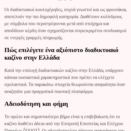
Οι διαδικτυακοί κουλοχέρηδες, συχνά γνωστοί και ως φρουτάκια,
αποτελούν την πιο δημοφιλή κατηγορία. Διαθέτουν κυλίνδρους
με σύμβολα που περιστρέφονται μετά από στοίχημα και
αποδίδουν κέρδη όταν σχηματίζονται συγκεκριμένοι συνδυασμοί
σε ενεργές γραμμές πληρωμής.
Πώς επιλέγετε ένα αξιόπιστο διαδικτυακό
καζίνο στην Ελλάδα
Κατά την επιλογή διαδικτυακών καζίνο στην Ελλάδα, υπάρχουν
κάποια ουσιαστικά χαρακτηριστικά που πρέπει να ελέγχετε
σχολαστικά. Τα παρακάτω στοιχεία θεωρούνται απαραίτητα όταν
αναζητάτε μια πραγματικά ποιοτική πλατφόρμα.
Αδειοδότηση και φήμη
Το πρώτο και σημαντικότερο βήμα είναι η επιβεβαίωση ότι το
καζίνο διαθέτει άδεια από την Επιτροπή Εποπτείας και Ελέγχου
Παιγνίων (ΕΕΕΠ). Οι αδειοδοτημένοι πάροχοι αναγράφουν τον