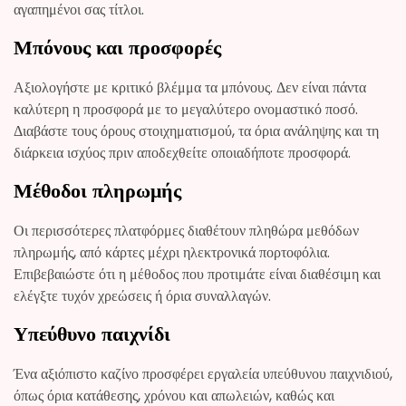
αγαπημένοι σας τίτλοι.
Μπόνους και προσφορές
Αξιολογήστε με κριτικό βλέμμα τα μπόνους. Δεν είναι πάντα
καλύτερη η προσφορά με το μεγαλύτερο ονομαστικό ποσό.
Διαβάστε τους όρους στοιχηματισμού, τα όρια ανάληψης και τη
διάρκεια ισχύος πριν αποδεχθείτε οποιαδήποτε προσφορά.
Μέθοδοι πληρωμής
Οι περισσότερες πλατφόρμες διαθέτουν πληθώρα μεθόδων
πληρωμής, από κάρτες μέχρι ηλεκτρονικά πορτοφόλια.
Επιβεβαιώστε ότι η μέθοδος που προτιμάτε είναι διαθέσιμη και
ελέγξτε τυχόν χρεώσεις ή όρια συναλλαγών.
Υπεύθυνο παιχνίδι
Ένα αξιόπιστο καζίνο προσφέρει εργαλεία υπεύθυνου παιχνιδιού,
όπως όρια κατάθεσης, χρόνου και απωλειών, καθώς και