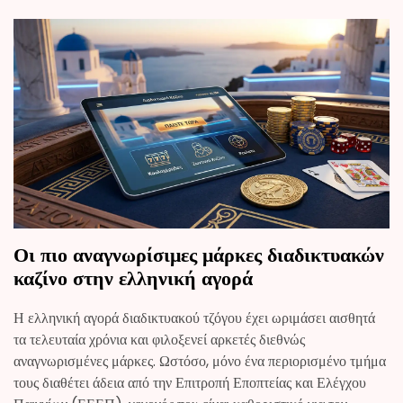
Οι πιο αναγνωρίσιμες μάρκες διαδικτυακών
καζίνο στην ελληνική αγορά
Η ελληνική αγορά διαδικτυακού τζόγου έχει ωριμάσει αισθητά
τα τελευταία χρόνια και φιλοξενεί αρκετές διεθνώς
αναγνωρισμένες μάρκες. Ωστόσο, μόνο ένα περιορισμένο τμήμα
τους διαθέτει άδεια από την Επιτροπή Εποπτείας και Ελέγχου