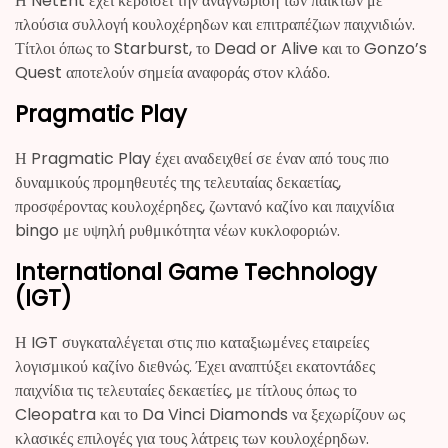
Η NetEnt έχει κερδίσει την αναγνώριση των παικτών με
πλούσια συλλογή κουλοχέρηδων και επιτραπέζιων παιχνιδιών.
Τίτλοι όπως το Starburst, το Dead or Alive και το Gonzo’s
Quest αποτελούν σημεία αναφοράς στον κλάδο.
Pragmatic Play
Η Pragmatic Play έχει αναδειχθεί σε έναν από τους πιο
δυναμικούς προμηθευτές της τελευταίας δεκαετίας,
προσφέροντας κουλοχέρηδες, ζωντανό καζίνο και παιχνίδια
bingo με υψηλή ρυθμικότητα νέων κυκλοφοριών.
International Game Technology
(IGT)
Η IGT συγκαταλέγεται στις πιο καταξιωμένες εταιρείες
λογισμικού καζίνο διεθνώς. Έχει αναπτύξει εκατοντάδες
παιχνίδια τις τελευταίες δεκαετίες, με τίτλους όπως το
Cleopatra και το Da Vinci Diamonds να ξεχωρίζουν ως
κλασικές επιλογές για τους λάτρεις των κουλοχέρηδων.