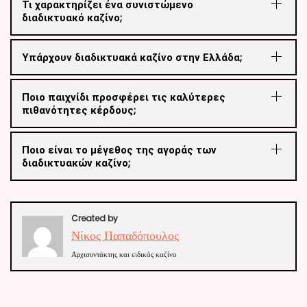
Τι χαρακτηρίζει ένα συνιστώμενο
διαδικτυακό καζίνο;
Υπάρχουν διαδικτυακά καζίνο στην Ελλάδα;
Ποιο παιχνίδι προσφέρει τις καλύτερες
πιθανότητες κέρδους;
Ποιο είναι το μέγεθος της αγοράς των
διαδικτυακών καζίνο;
Created by
Νίκος Παπαδόπουλος
Αρχισυντάκτης και ειδικός καζίνο