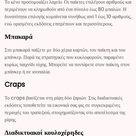
Το κένο προσομοιάζει λαχείο. Οι παίκτες επιλέγουν αριθμούς και
περιμένουν να κληρωθούν από ένα σύνολο έως 80 μπαλών. Η
δυνατότητα επιλογής κυμαίνεται συνήθως από 1 έως 10 αριθμούς,
ενώ ορισμένες εκδόσεις επιτρέπουν και περισσότερους.
Μπακαρά
Στο μπακαρά παίζετε με δύο χέρια καρτών, του παίκτη και του
μπάνκερ. Παρά τις στρατηγικές που κυκλοφορούν, παραμένει
κυρίως παιχνίδι τύχης. Μπορείτε να ποντάρετε στον παίκτη, στον
μπάνκερ ή σε ισοπαλία.
Craps
Το craps βασίζεται στη ρίψη δύο ζαριών. Στις διαδικτυακές
εκδόσεις τοποθετείτε τα εικονικά σας φις σε συγκεκριμένες
περιοχές του τραπεζιού, στοιχηματίζοντας στο αποτέλεσμα της
ρίψης.
Διαδικτυακοί κουλοχέρηδες