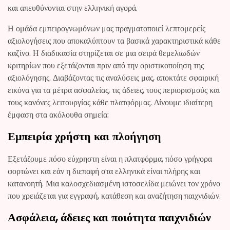
και απευθύνονται στην ελληνική αγορά.
Η ομάδα εμπειρογνωμόνων μας πραγματοποιεί λεπτομερείς
αξιολογήσεις που αποκαλύπτουν τα βασικά χαρακτηριστικά κάθε
καζίνο. Η διαδικασία στηρίζεται σε μια σειρά θεμελιωδών
κριτηρίων που εξετάζονται πριν από την οριστικοποίηση της
αξιολόγησης. Διαβάζοντας τις αναλύσεις μας, αποκτάτε σφαιρική
εικόνα για τα μέτρα ασφαλείας, τις άδειες, τους περιορισμούς και
τους κανόνες λειτουργίας κάθε πλατφόρμας. Δίνουμε ιδιαίτερη
έμφαση στα ακόλουθα σημεία:
Εμπειρία χρήστη και πλοήγηση
Εξετάζουμε πόσο εύχρηστη είναι η πλατφόρμα, πόσο γρήγορα
φορτώνει και εάν η διεπαφή στα ελληνικά είναι πλήρης και
κατανοητή. Μια καλοσχεδιασμένη ιστοσελίδα μειώνει τον χρόνο
που χρειάζεται για εγγραφή, κατάθεση και αναζήτηση παιχνιδιών.
Ασφάλεια, άδειες και ποιότητα παιχνιδιών