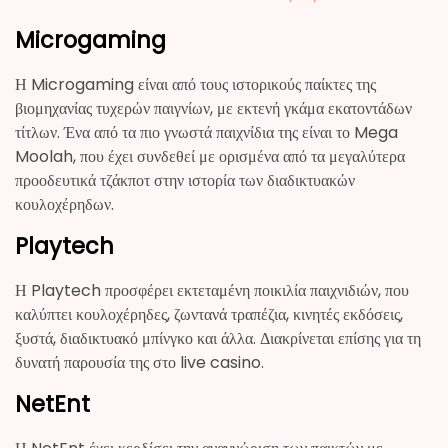
Microgaming
Η Microgaming είναι από τους ιστορικούς παίκτες της
βιομηχανίας τυχερών παιγνίων, με εκτενή γκάμα εκατοντάδων
τίτλων. Ένα από τα πιο γνωστά παιχνίδια της είναι το Mega
Moolah, που έχει συνδεθεί με ορισμένα από τα μεγαλύτερα
προοδευτικά τζάκποτ στην ιστορία των διαδικτυακών
κουλοχέρηδων.
Playtech
Η Playtech προσφέρει εκτεταμένη ποικιλία παιχνιδιών, που
καλύπτει κουλοχέρηδες, ζωντανά τραπέζια, κινητές εκδόσεις,
ξυστά, διαδικτυακό μπίνγκο και άλλα. Διακρίνεται επίσης για τη
δυνατή παρουσία της στο live casino.
NetEnt