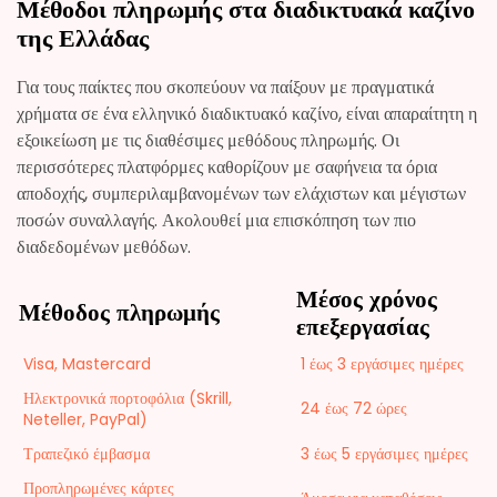
Μέθοδοι πληρωμής στα διαδικτυακά καζίνο
της Ελλάδας
Για τους παίκτες που σκοπεύουν να παίξουν με πραγματικά
χρήματα σε ένα ελληνικό διαδικτυακό καζίνο, είναι απαραίτητη η
εξοικείωση με τις διαθέσιμες μεθόδους πληρωμής. Οι
περισσότερες πλατφόρμες καθορίζουν με σαφήνεια τα όρια
αποδοχής, συμπεριλαμβανομένων των ελάχιστων και μέγιστων
ποσών συναλλαγής. Ακολουθεί μια επισκόπηση των πιο
διαδεδομένων μεθόδων.
Μέσος χρόνος
Μέθοδος πληρωμής
επεξεργασίας
Visa, Mastercard
1 έως 3 εργάσιμες ημέρες
Ηλεκτρονικά πορτοφόλια (Skrill,
24 έως 72 ώρες
Neteller, PayPal)
Τραπεζικό έμβασμα
3 έως 5 εργάσιμες ημέρες
Προπληρωμένες κάρτες