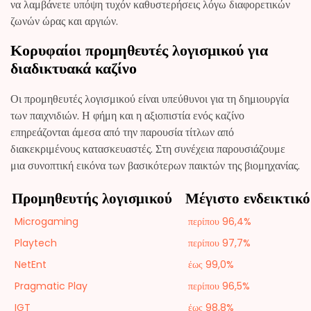
να λαμβάνετε υπόψη τυχόν καθυστερήσεις λόγω διαφορετικών
ζωνών ώρας και αργιών.
Κορυφαίοι προμηθευτές λογισμικού για
διαδικτυακά καζίνο
Οι προμηθευτές λογισμικού είναι υπεύθυνοι για τη δημιουργία
των παιχνιδιών. Η φήμη και η αξιοπιστία ενός καζίνο
επηρεάζονται άμεσα από την παρουσία τίτλων από
διακεκριμένους κατασκευαστές. Στη συνέχεια παρουσιάζουμε
μια συνοπτική εικόνα των βασικότερων παικτών της βιομηχανίας.
Προμηθευτής λογισμικού
Μέγιστο ενδεικτικ
Microgaming
περίπου 96,4%
Playtech
περίπου 97,7%
NetEnt
έως 99,0%
Pragmatic Play
περίπου 96,5%
IGT
έως 98,8%