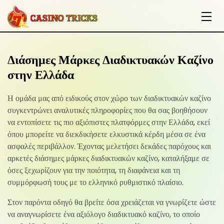
Διάσημες Μάρκες Διαδικτυακών Καζίνο
στην Ελλάδα
Η ομάδα μας από ειδικούς στον χώρο των διαδικτυακών καζίνο
συγκεντρώνει αναλυτικές πληροφορίες που θα σας βοηθήσουν
να εντοπίσετε τις πιο αξιόπιστες πλατφόρμες στην Ελλάδα, εκεί
όπου μπορείτε να διεκδικήσετε ελκυστικά κέρδη μέσα σε ένα
ασφαλές περιβάλλον. Έχοντας μελετήσει δεκάδες παρόχους και
αρκετές διάσημες μάρκες διαδικτυακών καζίνο, καταλήξαμε σε
όσες ξεχωρίζουν για την ποιότητα, τη διαφάνεια και τη
συμμόρφωσή τους με το ελληνικό ρυθμιστικό πλαίσιο.
Στον παρόντα οδηγό θα βρείτε όσα χρειάζεται να γνωρίζετε ώστε
να αναγνωρίσετε ένα αξιόλογο διαδικτυακό καζίνο, το οποίο