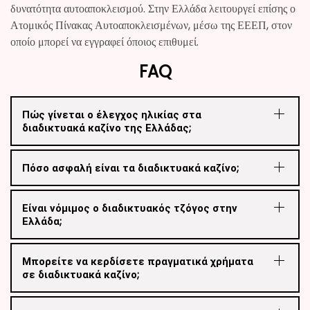
δυνατότητα αυτοαποκλεισμού. Στην Ελλάδα λειτουργεί επίσης ο
Ατομικός Πίνακας Αυτοαποκλεισμένων, μέσω της ΕΕΕΠ, στον
οποίο μπορεί να εγγραφεί όποιος επιθυμεί.
FAQ
Πώς γίνεται ο έλεγχος ηλικίας στα
διαδικτυακά καζίνο της Ελλάδας;
Πόσο ασφαλή είναι τα διαδικτυακά καζίνο;
Είναι νόμιμος ο διαδικτυακός τζόγος στην
Ελλάδα;
Μπορείτε να κερδίσετε πραγματικά χρήματα
σε διαδικτυακά καζίνο;