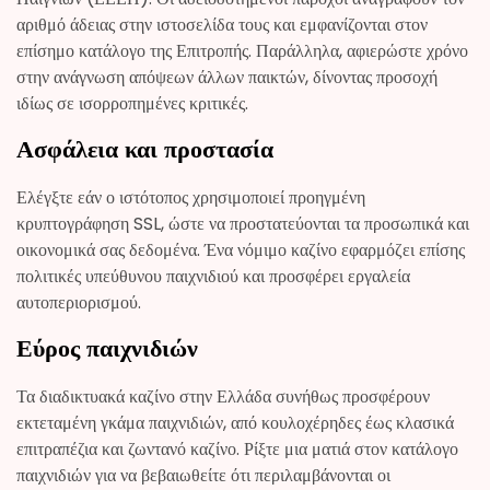
αριθμό άδειας στην ιστοσελίδα τους και εμφανίζονται στον
επίσημο κατάλογο της Επιτροπής. Παράλληλα, αφιερώστε χρόνο
στην ανάγνωση απόψεων άλλων παικτών, δίνοντας προσοχή
ιδίως σε ισορροπημένες κριτικές.
Ασφάλεια και προστασία
Ελέγξτε εάν ο ιστότοπος χρησιμοποιεί προηγμένη
κρυπτογράφηση SSL, ώστε να προστατεύονται τα προσωπικά και
οικονομικά σας δεδομένα. Ένα νόμιμο καζίνο εφαρμόζει επίσης
πολιτικές υπεύθυνου παιχνιδιού και προσφέρει εργαλεία
αυτοπεριορισμού.
Εύρος παιχνιδιών
Τα διαδικτυακά καζίνο στην Ελλάδα συνήθως προσφέρουν
εκτεταμένη γκάμα παιχνιδιών, από κουλοχέρηδες έως κλασικά
επιτραπέζια και ζωντανό καζίνο. Ρίξτε μια ματιά στον κατάλογο
παιχνιδιών για να βεβαιωθείτε ότι περιλαμβάνονται οι