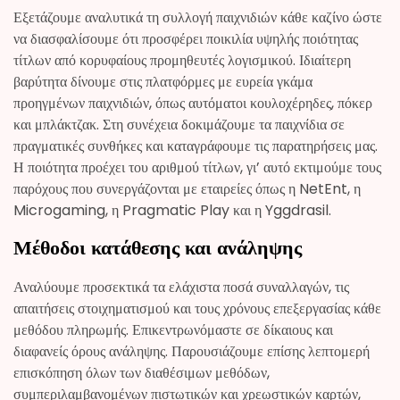
Εξετάζουμε αναλυτικά τη συλλογή παιχνιδιών κάθε καζίνο ώστε
να διασφαλίσουμε ότι προσφέρει ποικιλία υψηλής ποιότητας
τίτλων από κορυφαίους προμηθευτές λογισμικού. Ιδιαίτερη
βαρύτητα δίνουμε στις πλατφόρμες με ευρεία γκάμα
προηγμένων παιχνιδιών, όπως αυτόματοι κουλοχέρηδες, πόκερ
και μπλάκτζακ. Στη συνέχεια δοκιμάζουμε τα παιχνίδια σε
πραγματικές συνθήκες και καταγράφουμε τις παρατηρήσεις μας.
Η ποιότητα προέχει του αριθμού τίτλων, γι’ αυτό εκτιμούμε τους
παρόχους που συνεργάζονται με εταιρείες όπως η NetEnt, η
Microgaming, η Pragmatic Play και η Yggdrasil.
Μέθοδοι κατάθεσης και ανάληψης
Αναλύουμε προσεκτικά τα ελάχιστα ποσά συναλλαγών, τις
απαιτήσεις στοιχηματισμού και τους χρόνους επεξεργασίας κάθε
μεθόδου πληρωμής. Επικεντρωνόμαστε σε δίκαιους και
διαφανείς όρους ανάληψης. Παρουσιάζουμε επίσης λεπτομερή
επισκόπηση όλων των διαθέσιμων μεθόδων,
συμπεριλαμβανομένων πιστωτικών και χρεωστικών καρτών,