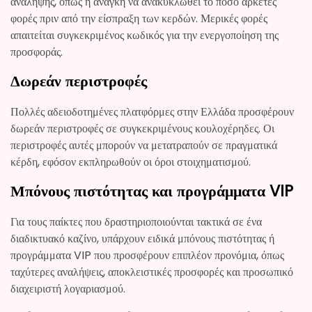
ανάληψης, όπως η ανάγκη να ανακυκλωθεί το ποσό αρκετές
φορές πριν από την είσπραξη των κερδών. Μερικές φορές
απαιτείται συγκεκριμένος κωδικός για την ενεργοποίηση της
προσφοράς.
Δωρεάν περιστροφές
Πολλές αδειοδοτημένες πλατφόρμες στην Ελλάδα προσφέρουν
δωρεάν περιστροφές σε συγκεκριμένους κουλοχέρηδες. Οι
περιστροφές αυτές μπορούν να μετατραπούν σε πραγματικά
κέρδη, εφόσον εκπληρωθούν οι όροι στοιχηματισμού.
Μπόνους πιστότητας και προγράμματα VIP
Για τους παίκτες που δραστηριοποιούνται τακτικά σε ένα
διαδικτυακό καζίνο, υπάρχουν ειδικά μπόνους πιστότητας ή
προγράμματα VIP που προσφέρουν επιπλέον προνόμια, όπως
ταχύτερες αναλήψεις, αποκλειστικές προσφορές και προσωπικό
διαχειριστή λογαριασμού.