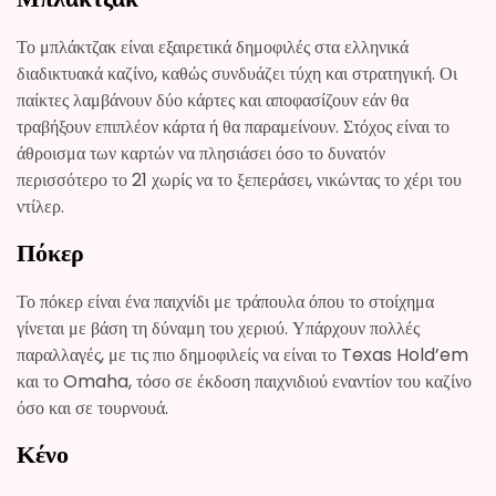
Το μπλάκτζακ είναι εξαιρετικά δημοφιλές στα ελληνικά
διαδικτυακά καζίνο, καθώς συνδυάζει τύχη και στρατηγική. Οι
παίκτες λαμβάνουν δύο κάρτες και αποφασίζουν εάν θα
τραβήξουν επιπλέον κάρτα ή θα παραμείνουν. Στόχος είναι το
άθροισμα των καρτών να πλησιάσει όσο το δυνατόν
περισσότερο το 21 χωρίς να το ξεπεράσει, νικώντας το χέρι του
ντίλερ.
Πόκερ
Το πόκερ είναι ένα παιχνίδι με τράπουλα όπου το στοίχημα
γίνεται με βάση τη δύναμη του χεριού. Υπάρχουν πολλές
παραλλαγές, με τις πιο δημοφιλείς να είναι το Texas Hold’em
και το Omaha, τόσο σε έκδοση παιχνιδιού εναντίον του καζίνο
όσο και σε τουρνουά.
Κένο