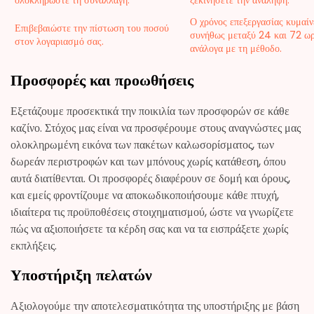
ολοκληρώστε τη συναλλαγή.
ξεκινήσετε την ανάληψη.
Ο χρόνος επεξεργασίας κυμαίν
Επιβεβαιώστε την πίστωση του ποσού
συνήθως μεταξύ 24 και 72 ω
στον λογαριασμό σας.
ανάλογα με τη μέθοδο.
Προσφορές και προωθήσεις
Εξετάζουμε προσεκτικά την ποικιλία των προσφορών σε κάθε
καζίνο. Στόχος μας είναι να προσφέρουμε στους αναγνώστες μας
ολοκληρωμένη εικόνα των πακέτων καλωσορίσματος, των
δωρεάν περιστροφών και των μπόνους χωρίς κατάθεση, όπου
αυτά διατίθενται. Οι προσφορές διαφέρουν σε δομή και όρους,
και εμείς φροντίζουμε να αποκωδικοποιήσουμε κάθε πτυχή,
ιδιαίτερα τις προϋποθέσεις στοιχηματισμού, ώστε να γνωρίζετε
πώς να αξιοποιήσετε τα κέρδη σας και να τα εισπράξετε χωρίς
εκπλήξεις.
Υποστήριξη πελατών
Αξιολογούμε την αποτελεσματικότητα της υποστήριξης με βάση