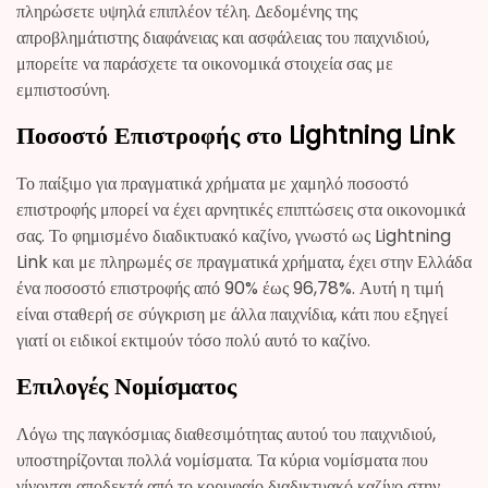
πληρώσετε υψηλά επιπλέον τέλη. Δεδομένης της
απροβλημάτιστης διαφάνειας και ασφάλειας του παιχνιδιού,
μπορείτε να παράσχετε τα οικονομικά στοιχεία σας με
εμπιστοσύνη.
Ποσοστό Επιστροφής στο Lightning Link
Το παίξιμο για πραγματικά χρήματα με χαμηλό ποσοστό
επιστροφής μπορεί να έχει αρνητικές επιπτώσεις στα οικονομικά
σας. Το φημισμένο διαδικτυακό καζίνο, γνωστό ως Lightning
Link και με πληρωμές σε πραγματικά χρήματα, έχει στην Ελλάδα
ένα ποσοστό επιστροφής από 90% έως 96,78%. Αυτή η τιμή
είναι σταθερή σε σύγκριση με άλλα παιχνίδια, κάτι που εξηγεί
γιατί οι ειδικοί εκτιμούν τόσο πολύ αυτό το καζίνο.
Επιλογές Νομίσματος
Λόγω της παγκόσμιας διαθεσιμότητας αυτού του παιχνιδιού,
υποστηρίζονται πολλά νομίσματα. Τα κύρια νομίσματα που
γίνονται αποδεκτά από το κορυφαίο διαδικτυακό καζίνο στην