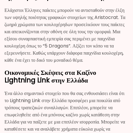
Ελάχιστοι Έλληνες παίκτες μπορούν να αντισταθούν στην έλξη
των υψηλής ποιότητας γραφικών στοιχείων της Aristocrat. Τα
ζωηρά χρώματα των κουλοχέρηδων προσελκύουν τους παίκτες
και απεικονίζονται στην οθόνη σε όλη τους την ομορφιά. Μια
εξίσου συναρπαστική εμπειρία σας περιμένει με παιχνίδια
κουλοχέρη όπως το “5 Dragons”. Αξίζει τον κόπο να τα
εξερευνήσετε. Καθώς υπάρχουν διάφορα παιχνίδια κουλοχέρη,
κάθε ένα έχει το δικό του μοναδικό θέμα.
Οικονομικές Σκέψεις στα Καζίνο
Lightning Link στην Ελλάδα
Ένα άλλο σημαντικό στοιχείο που θα σας ενθουσιάσει είναι ότι
το Lightning Link στην Ελλάδα προσφέρει μια ποικιλία από
τρόπους τραπεζικών συναλλαγών. Επιπλέον, μπορείτε να
επωφεληθείτε από ένα μπόνους καζίνο χωρίς κατάθεση στην
Ελλάδα για να παίξετε με μια επιπλέον ισορροπία. Μπορείτε να
καταθέσετε και να αναλάβετε χρήματα εύκολα χωρίς να