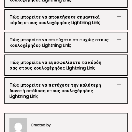
Πώς μπορείτε να αποκτήσετε σημαντικά
κέρδη στους κουλοχέρηδες Lightning Link;
Πώς μπορείτε να επιτύχετε επιτυχώς στους
κουλοχέρηδες Lightning Link;
Πώς μπορείτε να εξασφαλίσετε τα κέρδη
σας στους κουλοχέρηδες Lightning Link;
Πώς μπορείτε να πετύχετε την καλύτερη
δυνατή απόδοση στους κουλοχέρηδες
Lightning Link;
Created by