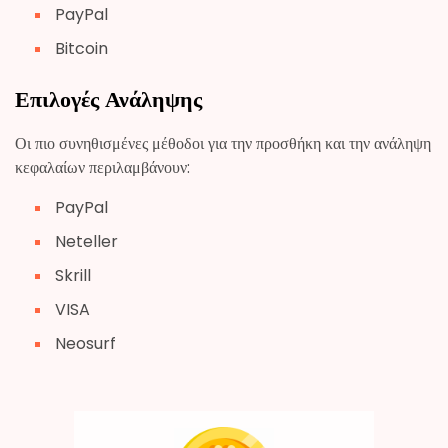
PayPal
Bitcoin
Επιλογές Ανάληψης
Οι πιο συνηθισμένες μέθοδοι για την προσθήκη και την ανάληψη
κεφαλαίων περιλαμβάνουν:
PayPal
Neteller
Skrill
VISA
Neosurf