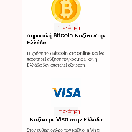
Επισκόπηση
Δημοφιλή Bitcoin Καζίνο στην
Ελλάδα
Η χρήση του Bitcoin στα online καζίνο
παρατηρεί αύξηση παγκοσμίως, και η
Ελλάδα δεν αποτελεί εξαίρεση.
Επισκόπηση
Καζίνο με Visa στην Ελλάδα
Στον κυβερνοχώρο των καζίνο, η Visa