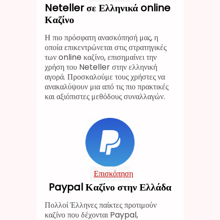
Neteller σε Ελληνικά online
Καζίνο
Η πιο πρόσφατη ανασκόπησή μας, η
οποία επικεντρώνεται στις στρατηγικές
των online καζίνο, επισημαίνει την
χρήση του Neteller στην ελληνική
αγορά. Προσκαλούμε τους χρήστες να
ανακαλύψουν μια από τις πιο πρακτικές
και αξιόπιστες μεθόδους συναλλαγών.
Επισκόπηση
Paypal Καζίνο στην Ελλάδα
Πολλοί Έλληνες παίκτες προτιμούν
καζίνο που δέχονται Paypal,