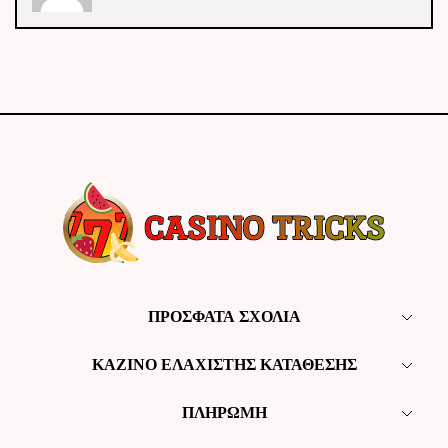
ΠΡΌΣΦΑΤΑ ΣΧΌΛΙΑ
ΚΑΖΊΝΟ ΕΛΆΧΙΣΤΗΣ ΚΑΤΆΘΕΣΗΣ
ΠΛΗΡΩΜΉ