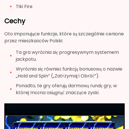
Tiki Fire
Cechy
Oto imponujące funkcje, które są szczególnie cenione
przez mieszkańców Polski:
Ta gra wyróżnia się progresywnym systemem
jackpotu.
Wyróżnia się również funkcją bonusową o nazwie
„Hold and Spin” („Zatrzymaj i Obróć”).
Ponadto, te gry oferują darmową rundę gry, w
której można osiągnąć znaczące zyski.