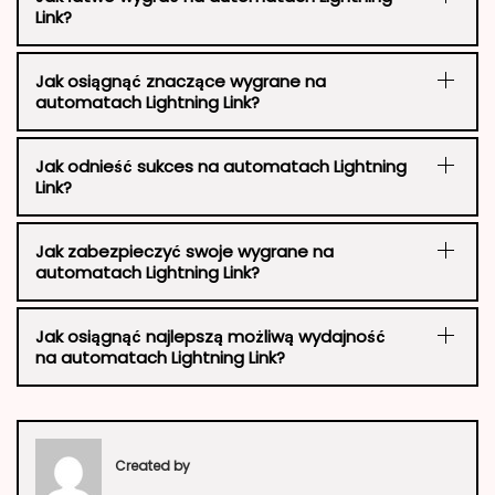
Link?
Jak osiągnąć znaczące wygrane na
automatach Lightning Link?
Jak odnieść sukces na automatach Lightning
Link?
Jak zabezpieczyć swoje wygrane na
automatach Lightning Link?
Jak osiągnąć najlepszą możliwą wydajność
na automatach Lightning Link?
Created by