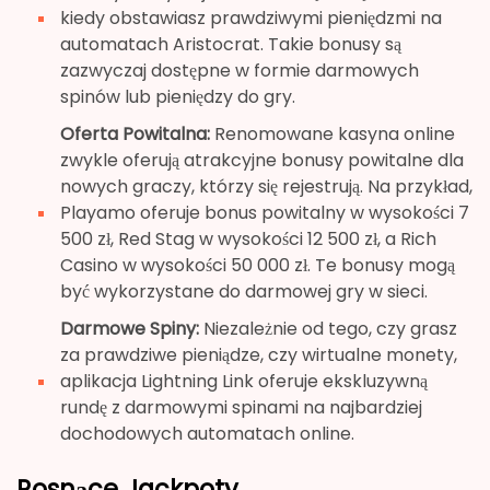
kiedy obstawiasz prawdziwymi pieniędzmi na
automatach Aristocrat. Takie bonusy są
zazwyczaj dostępne w formie darmowych
spinów lub pieniędzy do gry.
Oferta Powitalna:
Renomowane kasyna online
zwykle oferują atrakcyjne bonusy powitalne dla
nowych graczy, którzy się rejestrują. Na przykład,
Playamo oferuje bonus powitalny w wysokości 7
500 zł, Red Stag w wysokości 12 500 zł, a Rich
Casino w wysokości 50 000 zł. Te bonusy mogą
być wykorzystane do darmowej gry w sieci.
Darmowe Spiny:
Niezależnie od tego, czy grasz
za prawdziwe pieniądze, czy wirtualne monety,
aplikacja Lightning Link oferuje ekskluzywną
rundę z darmowymi spinami na najbardziej
dochodowych automatach online.
Rosnące Jackpoty