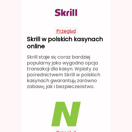
Przegląd
Skrill w polskich kasynach
online
Skrill staje się coraz bardziej
popularny jako wygodna opcja
transakcji dla kasyn. Wpłaty za
pośrednictwem Skrill w polskich
kasynach gwarantują zarówno
zabawę, jak i bezpieczeństwo.