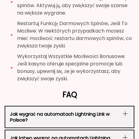
spinów. Aktywuj ją, aby zwiększyć swoje szanse
na większe wygrane.
Restartuj Funkcję Darmowych Spinów, Jeśli To
Możliwe: W niektórych przypadkach możesz
mieć możliwość restartu darmowych spinów, co
zwiększa twoje zyski.
Wykorzystaj Wszystkie Możliwości Bonusowe:
Jeśli kasyno oferuje specjalne promocje lub
bonusy, upewnij się, że je wykorzystasz, aby
zwiększyć swoje zyski.
FAQ
Jak wygrać na automatach Lightning Link w
Polsce?
Jak łatwo wygrać na automatach Lightning