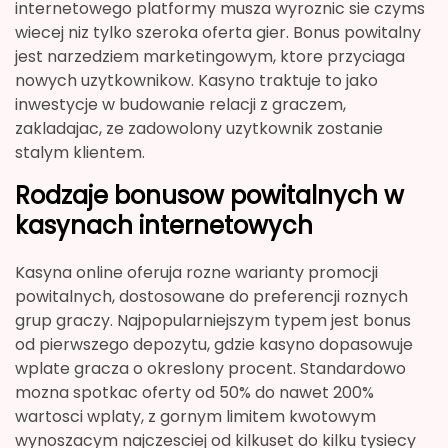
internetowego platformy musza wyroznic sie czyms
wiecej niz tylko szeroka oferta gier. Bonus powitalny
jest narzedziem marketingowym, ktore przyciaga
nowych uzytkownikow. Kasyno traktuje to jako
inwestycje w budowanie relacji z graczem,
zakladajac, ze zadowolony uzytkownik zostanie
stalym klientem.
Rodzaje bonusow powitalnych w
kasynach internetowych
Kasyna online oferuja rozne warianty promocji
powitalnych, dostosowane do preferencji roznych
grup graczy. Najpopularniejszym typem jest bonus
od pierwszego depozytu, gdzie kasyno dopasowuje
wplate gracza o okreslony procent. Standardowo
mozna spotkac oferty od 50% do nawet 200%
wartosci wplaty, z gornym limitem kwotowym
wynoszacym najczesciej od kilkuset do kilku tysiecy