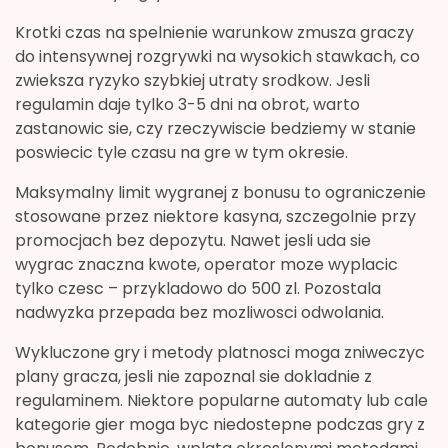
Krotki czas na spelnienie warunkow zmusza graczy
do intensywnej rozgrywki na wysokich stawkach, co
zwieksza ryzyko szybkiej utraty srodkow. Jesli
regulamin daje tylko 3-5 dni na obrot, warto
zastanowic sie, czy rzeczywiscie bedziemy w stanie
poswiecic tyle czasu na gre w tym okresie.
Maksymalny limit wygranej z bonusu to ograniczenie
stosowane przez niektore kasyna, szczegolnie przy
promocjach bez depozytu. Nawet jesli uda sie
wygrac znaczna kwote, operator moze wyplacic
tylko czesc – przykladowo do 500 zl. Pozostala
nadwyzka przepada bez mozliwosci odwolania.
Wykluczone gry i metody platnosci moga zniweczyc
plany gracza, jesli nie zapoznal sie dokladnie z
regulaminem. Niektore popularne automaty lub cale
kategorie gier moga byc niedostepne podczas gry z