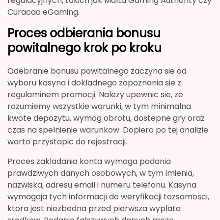
regulacyjnych, takich jak Malta Gaming Authority czy
Curacao eGaming.
Proces odbierania bonusu
powitalnego krok po kroku
Odebranie bonusu powitalnego zaczyna sie od
wyboru kasyna i dokladnego zapoznania sie z
regulaminem promocji. Nalezy upewnic sie, ze
rozumiemy wszystkie warunki, w tym minimalna
kwote depozytu, wymog obrotu, dostepne gry oraz
czas na spelnienie warunkow. Dopiero po tej analizie
warto przystapic do rejestracji.
Proces zakladania konta wymaga podania
prawdziwych danych osobowych, w tym imienia,
nazwiska, adresu email i numeru telefonu. Kasyna
wymagaja tych informacji do weryfikacji tozsamosci,
ktora jest niezbedna przed pierwsza wyplata