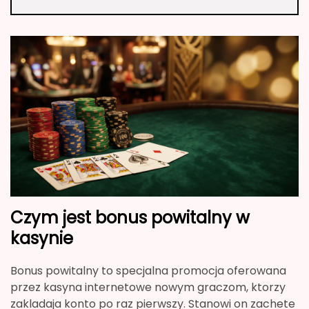
Czym jest bonus powitalny w
kasynie
Bonus powitalny to specjalna promocja oferowana
przez kasyna internetowe nowym graczom, ktorzy
zakladaja konto po raz pierwszy. Stanowi on zachete