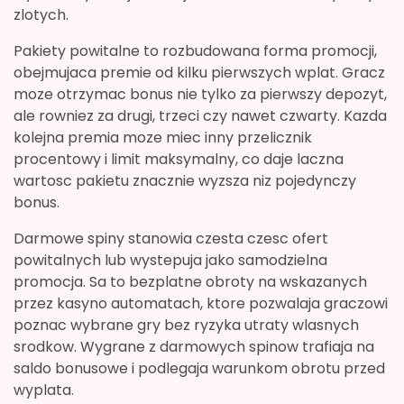
zlotych.
Pakiety powitalne to rozbudowana forma promocji,
obejmujaca premie od kilku pierwszych wplat. Gracz
moze otrzymac bonus nie tylko za pierwszy depozyt,
ale rowniez za drugi, trzeci czy nawet czwarty. Kazda
kolejna premia moze miec inny przelicznik
procentowy i limit maksymalny, co daje laczna
wartosc pakietu znacznie wyzsza niz pojedynczy
bonus.
Darmowe spiny stanowia czesta czesc ofert
powitalnych lub wystepuja jako samodzielna
promocja. Sa to bezplatne obroty na wskazanych
przez kasyno automatach, ktore pozwalaja graczowi
poznac wybrane gry bez ryzyka utraty wlasnych
srodkow. Wygrane z darmowych spinow trafiaja na
saldo bonusowe i podlegaja warunkom obrotu przed
wyplata.