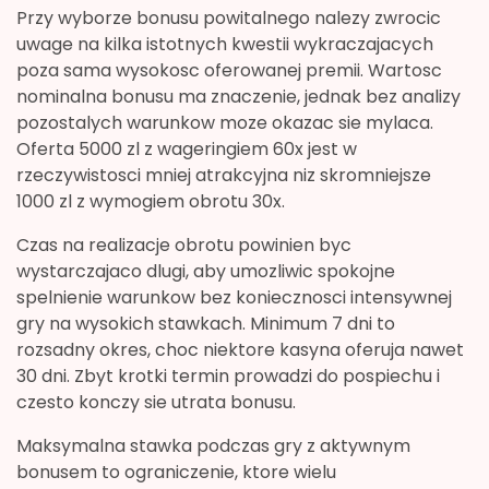
Przy wyborze bonusu powitalnego nalezy zwrocic
uwage na kilka istotnych kwestii wykraczajacych
poza sama wysokosc oferowanej premii. Wartosc
nominalna bonusu ma znaczenie, jednak bez analizy
pozostalych warunkow moze okazac sie mylaca.
Oferta 5000 zl z wageringiem 60x jest w
rzeczywistosci mniej atrakcyjna niz skromniejsze
1000 zl z wymogiem obrotu 30x.
Czas na realizacje obrotu powinien byc
wystarczajaco dlugi, aby umozliwic spokojne
spelnienie warunkow bez koniecznosci intensywnej
gry na wysokich stawkach. Minimum 7 dni to
rozsadny okres, choc niektore kasyna oferuja nawet
30 dni. Zbyt krotki termin prowadzi do pospiechu i
czesto konczy sie utrata bonusu.
Maksymalna stawka podczas gry z aktywnym
bonusem to ograniczenie, ktore wielu