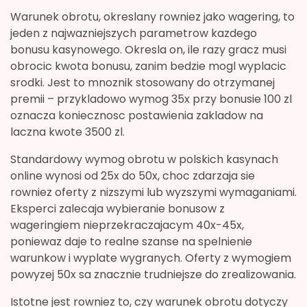
Warunek obrotu, okreslany rowniez jako wagering, to
jeden z najwazniejszych parametrow kazdego
bonusu kasynowego. Okresla on, ile razy gracz musi
obrocic kwota bonusu, zanim bedzie mogl wyplacic
srodki. Jest to mnoznik stosowany do otrzymanej
premii – przykladowo wymog 35x przy bonusie 100 zl
oznacza koniecznosc postawienia zakladow na
laczna kwote 3500 zl.
Standardowy wymog obrotu w polskich kasynach
online wynosi od 25x do 50x, choc zdarzaja sie
rowniez oferty z nizszymi lub wyzszymi wymaganiami.
Eksperci zalecaja wybieranie bonusow z
wageringiem nieprzekraczajacym 40x-45x,
poniewaz daje to realne szanse na spelnienie
warunkow i wyplate wygranych. Oferty z wymogiem
powyzej 50x sa znacznie trudniejsze do zrealizowania.
Istotne jest rowniez to, czy warunek obrotu dotyczy