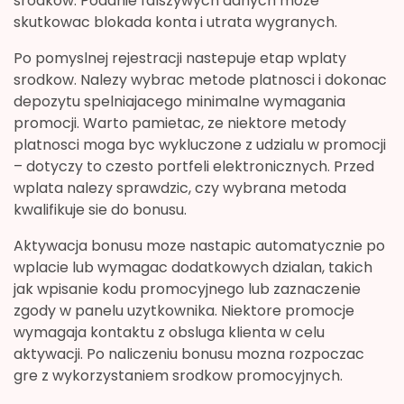
srodkow. Podanie falszywych danych moze
skutkowac blokada konta i utrata wygranych.
Po pomyslnej rejestracji nastepuje etap wplaty
srodkow. Nalezy wybrac metode platnosci i dokonac
depozytu spelniajacego minimalne wymagania
promocji. Warto pamietac, ze niektore metody
platnosci moga byc wykluczone z udzialu w promocji
– dotyczy to czesto portfeli elektronicznych. Przed
wplata nalezy sprawdzic, czy wybrana metoda
kwalifikuje sie do bonusu.
Aktywacja bonusu moze nastapic automatycznie po
wplacie lub wymagac dodatkowych dzialan, takich
jak wpisanie kodu promocyjnego lub zaznaczenie
zgody w panelu uzytkownika. Niektore promocje
wymagaja kontaktu z obsluga klienta w celu
aktywacji. Po naliczeniu bonusu mozna rozpoczac
gre z wykorzystaniem srodkow promocyjnych.