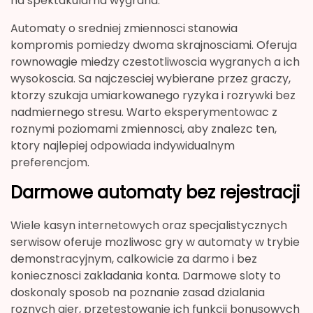
na spektakularna wygrana.
Automaty o sredniej zmiennosci stanowia
kompromis pomiedzy dwoma skrajnosciami. Oferuja
rownowagie miedzy czestotliwoscia wygranych a ich
wysokoscia. Sa najczesciej wybierane przez graczy,
ktorzy szukaja umiarkowanego ryzyka i rozrywki bez
nadmiernego stresu. Warto eksperymentowac z
roznymi poziomami zmiennosci, aby znalezc ten,
ktory najlepiej odpowiada indywidualnym
preferencjom.
Darmowe automaty bez rejestracji
Wiele kasyn internetowych oraz specjalistycznych
serwisow oferuje mozliwosc gry w automaty w trybie
demonstracyjnym, calkowicie za darmo i bez
koniecznosci zakladania konta. Darmowe sloty to
doskonaly sposob na poznanie zasad dzialania
roznych gier, przetestowanie ich funkcji bonusowych