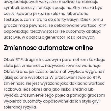
uwzgledniajacych wszystkie mozliwe kombinacje
symboli, bonusy i funkcje specjalne. Gry musza byc
certyfikowane przez niezalezne laboratoria
testujace, zanim trafia do oferty kasyn. Dzieki temu
gracze maja pewnosc, ze deklarowane wartosci RTP
odpowiadaja rzeczywistosci i ze automaty dzialaja
uczciwie, w oparciu o generator liczb losowych.
Zmiennosc automatow online
Obok RTP, drugim kluczowym parametrem kazdego
slotu jest zmiennosc, nazywana rowniez wariancja.
Okresla ona, jak czesto automat wyplaca wygrane i
jakiej sa one wysokosci. W przeciwienstwie do RTP,
zmiennosc nie jest wyrazana jako dokladna wartosc
liczbowa, lecz okreslana jako niska, srednia lub
wysoka. Zrozumienie tego pojecia pomaga graczom
wybierac automaty dopasowane do ich stylu gry i
tolerancji ryzyka.