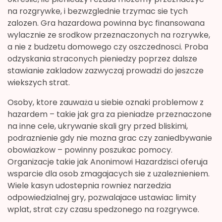
na rozgrywke, i bezwzglednie trzymac sie tych
zalozen. Gra hazardowa powinna byc finansowana
wylacznie ze srodkow przeznaczonych na rozrywke,
a nie z budzetu domowego czy oszczednosci. Proba
odzyskania straconych pieniedzy poprzez dalsze
stawianie zakladow zazwyczaj prowadzi do jeszcze
wiekszych strat.
Osoby, ktore zauważa u siebie oznaki problemow z
hazardem – takie jak gra za pieniadze przeznaczone
na inne cele, ukrywanie skali gry przed bliskimi,
podraznienie gdy nie mozna grac czy zaniedbywanie
obowiazkow – powinny poszukac pomocy.
Organizacje takie jak Anonimowi Hazardzisci oferuja
wsparcie dla osob zmagajacych sie z uzaleznieniem.
Wiele kasyn udostepnia rowniez narzedzia
odpowiedzialnej gry, pozwalajace ustawiac limity
wplat, strat czy czasu spedzonego na rozgrywce.