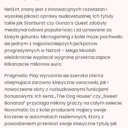
NetEnt znany jest z innowacyjnych rozwiazan i
wysokiej jakosci oprawy audiowizualnej. Ich tytuly
takie jak Starburst czy Gonzo’s Quest zdobyly
miedzynarodowa popularnosc i sa uznawane za
klasyki gatunku. Microgaming z kolei moze pochwalic
sie jednym z najpotezniejszych jackpotow
progresywnych w historii – Mega Moolah
wielokrotnie wyplacal wygrane przekraczajace
kilkanascie milionow euro.
Pragmatic Play wyroznria sie szeroka oferta
obejmujaca zarowno klasyczne owocowki, jak i
nowoczesne sloty z rozbudowanymi funkcjami
bonusowymi. Ich seria „The Dog House” czy „Sweet
Bonanza” przyciaga miliony graczy na calym swiecie.
Novomatic to z kolei producent majacy swoje
korzenie w automatach naziemnych, ktory z
powodzeniem przeniost swoje klasyczne tytuly jak