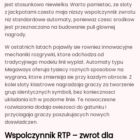
jest stosunkowo niewielka. Warto pamietac, ze sloty
z jackpotami czesto maja nizszy wspolczynnik zwrotu
niz standardowe automaty, poniewaz czesc srodkow
jest przeznaczana na budowanie puli glownej
nagrody.
W ostatnich latach pojawily sie rowniez innowacyjne
mechaniki rozgrywki, ktore odchodza od
tradycyjnego modelu linii wyplat. Automaty typu
Megaways oferuja tysiecy roznych sposobow na
wygrana, ktore zmieniaja sie przy kazdym obrocie. Z
kolei sloty klastrowe nagradzaja graczy za tworzenie
grup identycznych symboli, bez koniecznosci
ukladania ich w poziome linie. Te nowoczesne
rozwiazania dodaja swiezosci do gatunku i
przyciagaja graczy poszukujacych nowych
doswiadczen.
Wspolczynnik RTP – zwrot dla