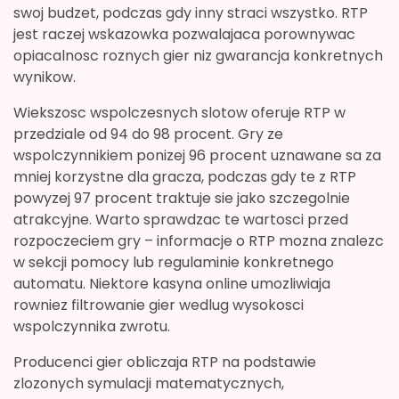
swoj budzet, podczas gdy inny straci wszystko. RTP
jest raczej wskazowka pozwalajaca porownywac
opiacalnosc roznych gier niz gwarancja konkretnych
wynikow.
Wiekszosc wspolczesnych slotow oferuje RTP w
przedziale od 94 do 98 procent. Gry ze
wspolczynnikiem ponizej 96 procent uznawane sa za
mniej korzystne dla gracza, podczas gdy te z RTP
powyzej 97 procent traktuje sie jako szczegolnie
atrakcyjne. Warto sprawdzac te wartosci przed
rozpoczeciem gry – informacje o RTP mozna znalezc
w sekcji pomocy lub regulaminie konkretnego
automatu. Niektore kasyna online umozliwiaja
rowniez filtrowanie gier wedlug wysokosci
wspolczynnika zwrotu.
Producenci gier obliczaja RTP na podstawie
zlozonych symulacji matematycznych,