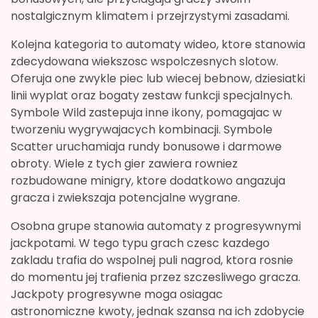
nostalgicznym klimatem i przejrzystymi zasadami.
Kolejna kategoria to automaty wideo, ktore stanowia
zdecydowana wiekszosc wspolczesnych slotow.
Oferuja one zwykle piec lub wiecej bebnow, dziesiatki
linii wyplat oraz bogaty zestaw funkcji specjalnych.
Symbole Wild zastepuja inne ikony, pomagajac w
tworzeniu wygrywajacych kombinacji. Symbole
Scatter uruchamiaja rundy bonusowe i darmowe
obroty. Wiele z tych gier zawiera rowniez
rozbudowane minigry, ktore dodatkowo angazuja
gracza i zwiekszaja potencjalne wygrane.
Osobna grupe stanowia automaty z progresywnymi
jackpotami. W tego typu grach czesc kazdego
zakladu trafia do wspolnej puli nagrod, ktora rosnie
do momentu jej trafienia przez szczesliwego gracza.
Jackpoty progresywne moga osiagac
astronomiczne kwoty, jednak szansa na ich zdobycie