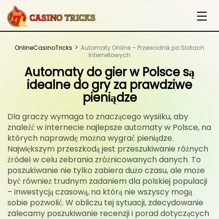
>
OnlineCasinoTricks
Automaty Online – Przewodnik po Slotach
Internetowych
Automaty do gier w Polsce są
idealne do gry za prawdziwe
pieniądze
Dla graczy wymaga to znaczącego wysiłku, aby
znaleźć w internecie najlepsze automaty w Polsce, na
których naprawdę można wygrać pieniądze.
Największym przeszkodą jest przeszukiwanie różnych
źródeł w celu zebrania zróżnicowanych danych. To
poszukiwanie nie tylko zabiera dużo czasu, ale może
być również trudnym zadaniem dla polskiej populacji
– inwestycją czasową, na którą nie wszyscy mogą
sobie pozwolić. W obliczu tej sytuacji, zdecydowanie
zalecamy poszukiwanie recenzji i porad dotyczących