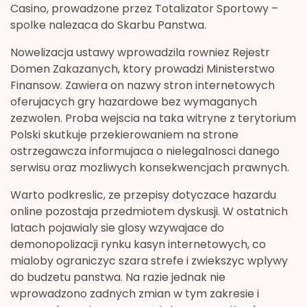
Casino, prowadzone przez Totalizator Sportowy –
spolke nalezaca do Skarbu Panstwa.
Nowelizacja ustawy wprowadzila rowniez Rejestr
Domen Zakazanych, ktory prowadzi Ministerstwo
Finansow. Zawiera on nazwy stron internetowych
oferujacych gry hazardowe bez wymaganych
zezwolen. Proba wejscia na taka witryne z terytorium
Polski skutkuje przekierowaniem na strone
ostrzegawcza informujaca o nielegalnosci danego
serwisu oraz mozliwych konsekwencjach prawnych.
Warto podkreslic, ze przepisy dotyczace hazardu
online pozostaja przedmiotem dyskusji. W ostatnich
latach pojawialy sie glosy wzywajace do
demonopolizacji rynku kasyn internetowych, co
mialoby ograniczyc szara strefe i zwiekszyc wplywy
do budzetu panstwa. Na razie jednak nie
wprowadzono zadnych zmian w tym zakresie i