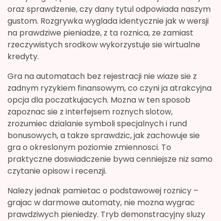
oraz sprawdzenie, czy dany tytul odpowiada naszym
gustom. Rozgrywka wyglada identycznie jak w wersji
na prawdziwe pieniadze, z ta roznica, ze zamiast
rzeczywistych srodkow wykorzystuje sie wirtualne
kredyty.
Gra na automatach bez rejestracji nie wiaze sie z
zadnym ryzykiem finansowym, co czyni ja atrakcyjna
opcja dla poczatkujacych. Mozna w ten sposob
zapoznac sie z interfejsem roznych slotow,
zrozumiec dzialanie symboli specjalnych i rund
bonusowych, a takze sprawdzic, jak zachowuje sie
gra o okreslonym poziomie zmiennosci. To
praktyczne doswiadczenie bywa cenniejsze niz samo
czytanie opisow i recenzji.
Nalezy jednak pamietac o podstawowej roznicy –
grajac w darmowe automaty, nie mozna wygrac
prawdziwych pieniedzy. Tryb demonstracyjny sluzy