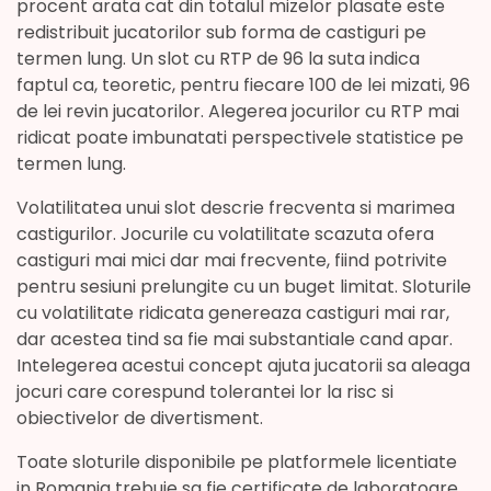
procent arata cat din totalul mizelor plasate este
redistribuit jucatorilor sub forma de castiguri pe
termen lung. Un slot cu RTP de 96 la suta indica
faptul ca, teoretic, pentru fiecare 100 de lei mizati, 96
de lei revin jucatorilor. Alegerea jocurilor cu RTP mai
ridicat poate imbunatati perspectivele statistice pe
termen lung.
Volatilitatea unui slot descrie frecventa si marimea
castigurilor. Jocurile cu volatilitate scazuta ofera
castiguri mai mici dar mai frecvente, fiind potrivite
pentru sesiuni prelungite cu un buget limitat. Sloturile
cu volatilitate ridicata genereaza castiguri mai rar,
dar acestea tind sa fie mai substantiale cand apar.
Intelegerea acestui concept ajuta jucatorii sa aleaga
jocuri care corespund tolerantei lor la risc si
obiectivelor de divertisment.
Toate sloturile disponibile pe platformele licentiate
in Romania trebuie sa fie certificate de laboratoare