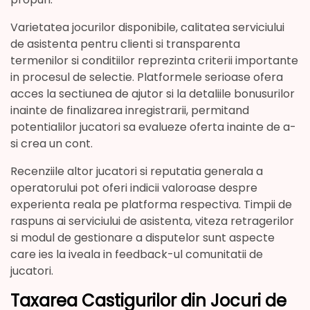
Varietatea jocurilor disponibile, calitatea serviciului
de asistenta pentru clienti si transparenta
termenilor si conditiilor reprezinta criterii importante
in procesul de selectie. Platformele serioase ofera
acces la sectiunea de ajutor si la detaliile bonusurilor
inainte de finalizarea inregistrarii, permitand
potentialilor jucatori sa evalueze oferta inainte de a-
si crea un cont.
Recenziile altor jucatori si reputatia generala a
operatorului pot oferi indicii valoroase despre
experienta reala pe platforma respectiva. Timpii de
raspuns ai serviciului de asistenta, viteza retragerilor
si modul de gestionare a disputelor sunt aspecte
care ies la iveala in feedback-ul comunitatii de
jucatori.
Taxarea Castigurilor din Jocuri de