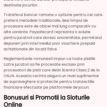
destinate jocurilor.
Transferul bancar ramane o optiune pentru cei care
prefera metodele traditionale, desi timpul de
procesare este de obicei mai lung comparativ cu
alte variante. Paysafecard reprezinta o solutie
pentru jucatorii care doresc anonimitate, permitand
depuneri prin intermediul unor vouchere prepaid
achizitionate din locatii fizice.
Reglementarile romanesti impun ca toate platile
catre jucatori sa fie procesate exclusiv prin
procesatori de plati care detin licenta Clasa 2 de la
ONJN. Aceasta cerinta asigura un nivel suplimentar
de supraveghere si protectie pentru tranzactiile
financiare efectuate pe platformele de jocuri.
Bonusuri si Promotii la Sloturile
Online