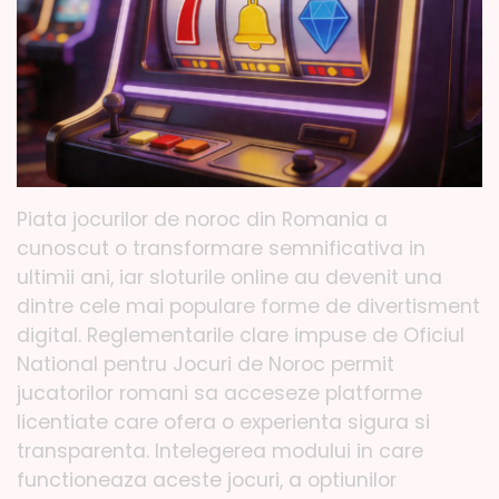
Piata jocurilor de noroc din Romania a
cunoscut o transformare semnificativa in
ultimii ani, iar sloturile online au devenit una
dintre cele mai populare forme de divertisment
digital. Reglementarile clare impuse de Oficiul
National pentru Jocuri de Noroc permit
jucatorilor romani sa acceseze platforme
licentiate care ofera o experienta sigura si
transparenta. Intelegerea modului in care
functioneaza aceste jocuri, a optiunilor