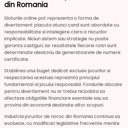
din Romania
Sloturile online pot reprezenta o forma de
divertisment placuta atunci cand sunt abordate cu
responsabilitate si intelegere clara a riscurilor
implicate. Niciun sistem sau strategie nu poate
garanta castiguri, iar rezultatele fiecarei rotiri sunt
determinate aleatoriu de generatoarele de numere
certificate.
Stabilirea unui buget dedicat exclusiv jocurilor si
respectarea acestuia reprezinta principiul
fundamental al jocului responsabil. Fondurile alocate
pentru divertisment nu ar trebui niciodata sa
afecteze obligatiile financiare esentiale sau sa
provina din economii destinate altor scopuri.
Industria jocurilor de noroc din Romania continua sa
evolueze, cu modificari legislative frecvente menite