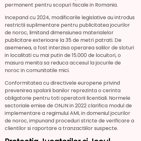
permanent pentru scopuri fiscale in Romania.
Incepand cu 2024, modificarile legislative au introdus
restrictii suplimentare pentru publicitatea jocurilor
de noroc, limitand dimensiunea materialelor
publicitare exterioare la 35 de metri patrati. De
asemenea, a fost interzisa operarea salilor de sloturi
in localitati cu mai putin de 15.000 de locuitori, o
masura menita sa reduca accesul la jocurile de
noroc in comunitatile mici.
Conformitatea cu directivele europene privind
prevenirea spalarii banilor reprezinta o cerinta
obligatorie pentru toti operatorii licentiali. Normele
sectoriale emise de ONJN in 2022 clarifica modul de
implementare a regimului AML in domeniul jocurilor
de noroc, impunand proceduri stricte de verificare a
clientilor si raportare a tranzactiilor suspecte.