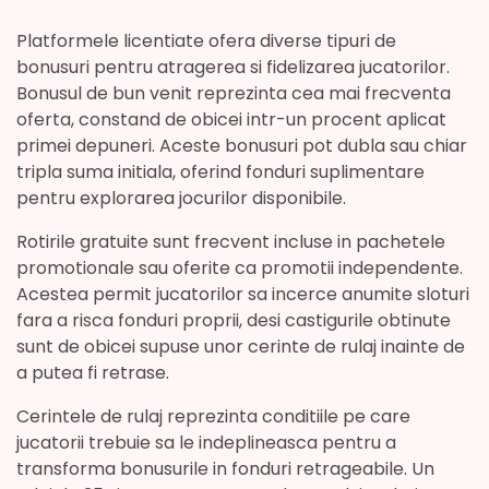
Platformele licentiate ofera diverse tipuri de
bonusuri pentru atragerea si fidelizarea jucatorilor.
Bonusul de bun venit reprezinta cea mai frecventa
oferta, constand de obicei intr-un procent aplicat
primei depuneri. Aceste bonusuri pot dubla sau chiar
tripla suma initiala, oferind fonduri suplimentare
pentru explorarea jocurilor disponibile.
Rotirile gratuite sunt frecvent incluse in pachetele
promotionale sau oferite ca promotii independente.
Acestea permit jucatorilor sa incerce anumite sloturi
fara a risca fonduri proprii, desi castigurile obtinute
sunt de obicei supuse unor cerinte de rulaj inainte de
a putea fi retrase.
Cerintele de rulaj reprezinta conditiile pe care
jucatorii trebuie sa le indeplineasca pentru a
transforma bonusurile in fonduri retrageabile. Un