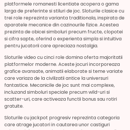
platformele romanesti licentiate acopera o gama
larga de preferinte si stiluri de joc. Sloturile clasice cu
trei role reprezinta varianta traditionala, inspirata de
aparatele mecanice din cazinourile fizice. Acestea
prezinta de obicei simboluri precum fructe, clopotei
si cifra sapte, oferind o experienta simpla si intuitiva
pentru jucatorii care apreciaza nostalgia.
Sloturile video cu cinci role domina oferta majoritatii
platformelor moderne. Aceste jocuri incorporeaza
grafice avansate, animatii elaborate si teme variate
care variaza de la civilizatii antice la universuri
fantastice. Mecanicile de joc sunt mai complexe,
incluzand simboluri speciale precum wild-uri si
scatter-uri, care activeaza functii bonus sau rotiri
gratuite.
Sloturile cu jackpot progresiv reprezinta categoria
care atrage jucatori in cautarea unor castiguri