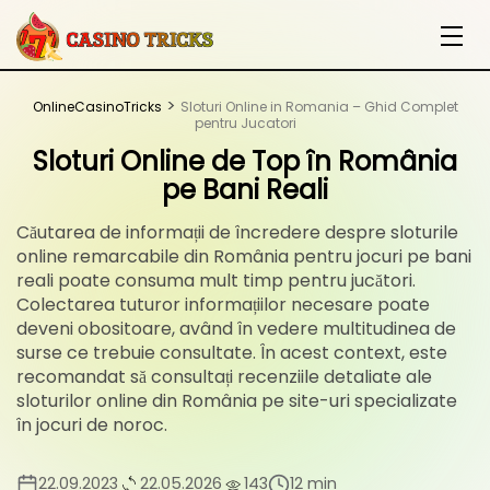
>
OnlineCasinoTricks
Sloturi Online in Romania – Ghid Complet
pentru Jucatori
Sloturi Online de Top în România
pe Bani Reali
Căutarea de informații de încredere despre sloturile
online remarcabile din România pentru jocuri pe bani
reali poate consuma mult timp pentru jucători.
Colectarea tuturor informațiilor necesare poate
deveni obositoare, având în vedere multitudinea de
surse ce trebuie consultate. În acest context, este
recomandat să consultați recenziile detaliate ale
sloturilor online din România pe site-uri specializate
în jocuri de noroc.
22.09.2023
22.05.2026
143
12 min