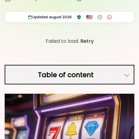
Updated august 2026
18+
Failed to load.
Retry
Table of content