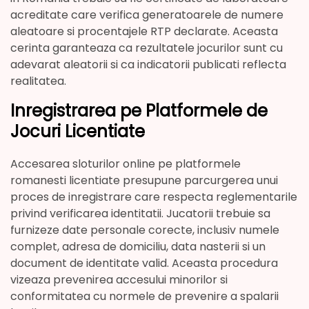
acreditate care verifica generatoarele de numere
aleatoare si procentajele RTP declarate. Aceasta
cerinta garanteaza ca rezultatele jocurilor sunt cu
adevarat aleatorii si ca indicatorii publicati reflecta
realitatea.
Inregistrarea pe Platformele de
Jocuri Licentiate
Accesarea sloturilor online pe platformele
romanesti licentiate presupune parcurgerea unui
proces de inregistrare care respecta reglementarile
privind verificarea identitatii. Jucatorii trebuie sa
furnizeze date personale corecte, inclusiv numele
complet, adresa de domiciliu, data nasterii si un
document de identitate valid. Aceasta procedura
vizeaza prevenirea accesului minorilor si
conformitatea cu normele de prevenire a spalarii