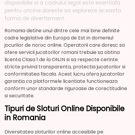
disponibile si a cadrului legal este esentiala
pentru oricine doreste sa exploreze aceasta
forma de divertisment.
Romania detine unul dintre cele mai bine definite
cadre legislative din Europa de Est in domeniul
jocurilor de noroc online. Operatorii care doresc sa
ofere servicii jucatorilor romani trebuie sa obtina
licenta Clasa 1 de la ONJN si sa respecte cerinte
stricte privind transparenta, protectia jucatorilor si
conformitatea fiscala. Acest lucru ofera jucatorilor
garantia ca platformele licentiate functioneaza
conform unor standarde riguroase de corectitudine
si securitate.
Tipuri de Sloturi Online Disponibile
in Romania
Diversitatea sloturilor online accesibile pe