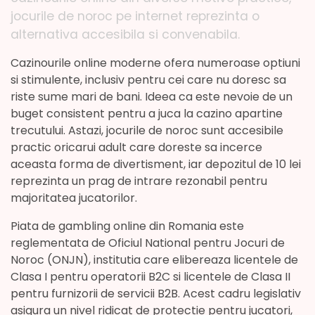
jocurile de noroc pe internet reprezinta o
alternativa accesibila si convenabila.
Cazinourile online moderne ofera numeroase optiuni
si stimulente, inclusiv pentru cei care nu doresc sa
riste sume mari de bani. Ideea ca este nevoie de un
buget consistent pentru a juca la cazino apartine
trecutului. Astazi, jocurile de noroc sunt accesibile
practic oricarui adult care doreste sa incerce
aceasta forma de divertisment, iar depozitul de 10 lei
reprezinta un prag de intrare rezonabil pentru
majoritatea jucatorilor.
Piata de gambling online din Romania este
reglementata de Oficiul National pentru Jocuri de
Noroc (ONJN), institutia care elibereaza licentele de
Clasa I pentru operatorii B2C si licentele de Clasa II
pentru furnizorii de servicii B2B. Acest cadru legislativ
asigura un nivel ridicat de protectie pentru jucatori,