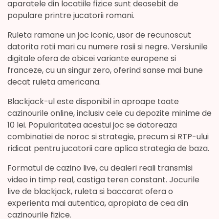
aparatele din locatiile fizice sunt deosebit de
populare printre jucatorii romani.
Ruleta ramane un joc iconic, usor de recunoscut
datorita rotii mari cu numere rosii si negre. Versiunile
digitale ofera de obicei variante europene si
franceze, cu un singur zero, oferind sanse mai bune
decat ruleta americana.
Blackjack-ul este disponibil in aproape toate
cazinourile online, inclusiv cele cu depozite minime de
10 lei. Popularitatea acestui joc se datoreaza
combinatiei de noroc si strategie, precum si RTP-ului
ridicat pentru jucatorii care aplica strategia de baza.
Formatul de cazino live, cu dealeri reali transmisi
video in timp real, castiga teren constant. Jocurile
live de blackjack, ruleta si baccarat ofera o
experienta mai autentica, apropiata de cea din
cazinourile fizice.