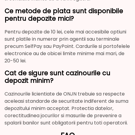
Ce metode de plata sunt disponibile
pentru depozite mici?
Pentru depozite de 10 lei, cele mai accesibile optiuni
sunt platile in numerar prin agentii sau terminale
precum SelfPay sau PayPoint. Cardurile si portofelele
electronice au de obicei limite minime mai mari, de
20-50 lei.
Cat de sigure sunt cazinourile cu
depozit minim?
Cazinourile licientiate de ONJN trebuie sa respecte
aceleasi standarde de securitate indiferent de suma
depozitului minim acceptat. Protectia datelor,
corectitudinea jocurilor si masurile de prevenire a
spalarii banilor sunt obligatorii pentru toti operatorii.