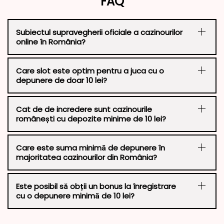
FAQ
Subiectul supravegherii oficiale a cazinourilor
online în România?
Care slot este optim pentru a juca cu o
depunere de doar 10 lei?
Cat de de incredere sunt cazinourile
românești cu depozite minime de 10 lei?
Care este suma minimă de depunere în
majoritatea cazinourilor din România?
Este posibil să obții un bonus la înregistrare
cu o depunere minimă de 10 lei?