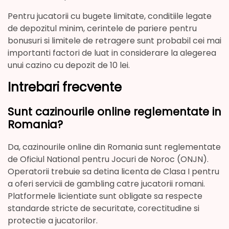
Pentru jucatorii cu bugete limitate, conditiile legate
de depozitul minim, cerintele de pariere pentru
bonusuri si limitele de retragere sunt probabil cei mai
importanti factori de luat in considerare la alegerea
unui cazino cu depozit de 10 lei.
Intrebari frecvente
Sunt cazinourile online reglementate in
Romania?
Da, cazinourile online din Romania sunt reglementate
de Oficiul National pentru Jocuri de Noroc (ONJN).
Operatorii trebuie sa detina licenta de Clasa I pentru
a oferi servicii de gambling catre jucatorii romani.
Platformele licientiate sunt obligate sa respecte
standarde stricte de securitate, corectitudine si
protectie a jucatorilor.