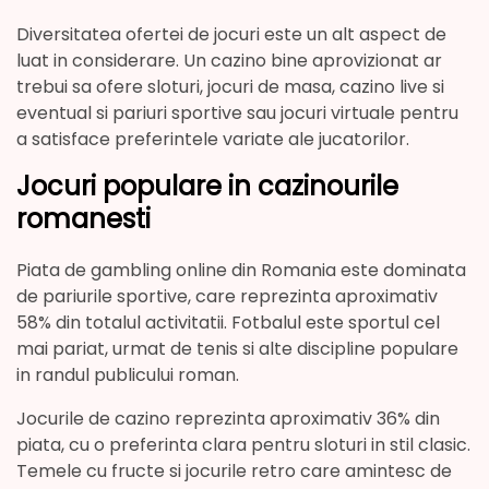
Diversitatea ofertei de jocuri este un alt aspect de
luat in considerare. Un cazino bine aprovizionat ar
trebui sa ofere sloturi, jocuri de masa, cazino live si
eventual si pariuri sportive sau jocuri virtuale pentru
a satisface preferintele variate ale jucatorilor.
Jocuri populare in cazinourile
romanesti
Piata de gambling online din Romania este dominata
de pariurile sportive, care reprezinta aproximativ
58% din totalul activitatii. Fotbalul este sportul cel
mai pariat, urmat de tenis si alte discipline populare
in randul publicului roman.
Jocurile de cazino reprezinta aproximativ 36% din
piata, cu o preferinta clara pentru sloturi in stil clasic.
Temele cu fructe si jocurile retro care amintesc de