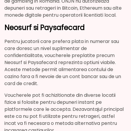
de gambling in Romania. ONJN nu autorizeaza
depuneri sau retrageri in Bitcoin, Ethereum sau alte
monede digitale pentru operatorii licentiati local.
Neosurf si Paysafecard
Pentru jucatorii care prefera plata in numerar sau
care doresc un nivel suplimentar de
confidentialitate, voucherele preplatite precum
Neosurf si Paysafecard reprezinta optiuni viabile.
Aceste metode permit alimentarea contului de
cazino fara a fi nevoie de un cont bancar sau de un
card de credit.
Voucherele pot fi achizitionate din diverse locatii
fizice si folosite pentru depuneri instant pe
platformele care le accepta. Dezavantajul principal
este ca nu pot fi utilizate pentru retrageri, astfel
incat va fi necesara o metoda alternativa pentru
incasarea castigurilor.