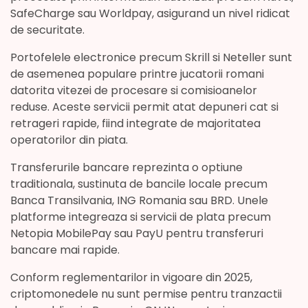
SafeCharge sau Worldpay, asigurand un nivel ridicat
de securitate.
Portofelele electronice precum Skrill si Neteller sunt
de asemenea populare printre jucatorii romani
datorita vitezei de procesare si comisioanelor
reduse. Aceste servicii permit atat depuneri cat si
retrageri rapide, fiind integrate de majoritatea
operatorilor din piata.
Transferurile bancare reprezinta o optiune
traditionala, sustinuta de bancile locale precum
Banca Transilvania, ING Romania sau BRD. Unele
platforme integreaza si servicii de plata precum
Netopia MobilePay sau PayU pentru transferuri
bancare mai rapide.
Conform reglementarilor in vigoare din 2025,
criptomonedele nu sunt permise pentru tranzactii