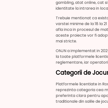
gambling, atat online, cat si
identitate la intrarea in loca
Trebuie mentionat ca exista
varstei minime de la 18 la 21 
afla inca in procesul de mat
aceste proiecte vor fi adopt
mai stricte.
ONJN a implementat in 2025 
la toate platformele licent
reglementare, iar operatorii
Categorii de Jocur
Platformele licentiate in Ro
reprezinta categoria cea m
preferinta clara pentru apa
traditionale din salile de joc