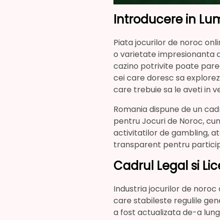
Introducere in Lu
Piata jocurilor de noroc onl
o varietate impresionanta d
cazino potrivite poate pare
cei care doresc sa explorez
care trebuie sa le aveti in v
Romania dispune de un cadru
pentru Jocuri de Noroc, cu
activitatilor de gambling, ata
transparent pentru particip
Cadrul Legal si Li
Industria jocurilor de noro
care stabileste regulile gen
a fost actualizata de-a lung