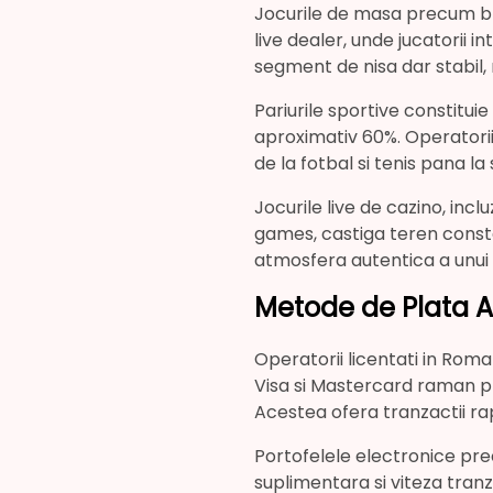
Jocurile de masa precum blac
live dealer, unde jucatorii 
segment de nisa dar stabil,
Pariurile sportive constitu
aproximativ 60%. Operatorii
de la fotbal si tenis pana la
Jocurile live de cazino, in
games, castiga teren consta
atmosfera autentica a unui c
Metode de Plata 
Operatorii licentati in Roma
Visa si Mastercard raman pr
Acestea ofera tranzactii rap
Portofelele electronice prec
suplimentara si viteza tranz