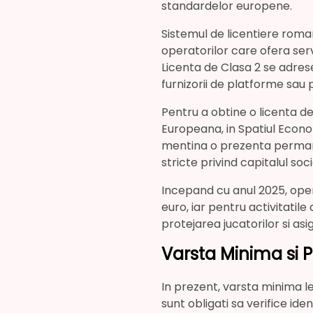
standardelor europene.
Sistemul de licentiere roma
operatorilor care ofera servi
Licenta de Clasa 2 se adrese
furnizorii de platforme sau p
Pentru a obtine o licenta de
Europeana, in Spatiul Econo
mentina o prezenta permane
stricte privind capitalul soc
Incepand cu anul 2025, opera
euro, iar pentru activitatil
protejarea jucatorilor si asi
Varsta Minima si P
In prezent, varsta minima le
sunt obligati sa verifice ide