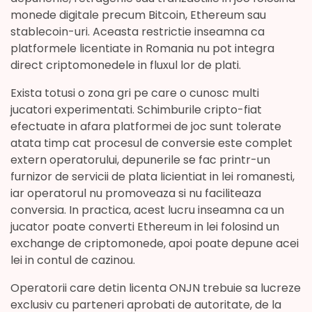
monede digitale precum Bitcoin, Ethereum sau
stablecoin-uri. Aceasta restrictie inseamna ca
platformele licentiate in Romania nu pot integra
direct criptomonedele in fluxul lor de plati.
Exista totusi o zona gri pe care o cunosc multi
jucatori experimentati. Schimburile cripto-fiat
efectuate in afara platformei de joc sunt tolerate
atata timp cat procesul de conversie este complet
extern operatorului, depunerile se fac printr-un
furnizor de servicii de plata licientiat in lei romanesti,
iar operatorul nu promoveaza si nu faciliteaza
conversia. In practica, acest lucru inseamna ca un
jucator poate converti Ethereum in lei folosind un
exchange de criptomonede, apoi poate depune acei
lei in contul de cazinou.
Operatorii care detin licenta ONJN trebuie sa lucreze
exclusiv cu parteneri aprobati de autoritate, de la