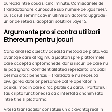
dureaza intre doua si cinci minute. Comisioanele de
tranzactionare, cunoscute sub numele de „gas fees”,
au scazut semnificativ in ultimii ani datorita upgrade-
urilor de retea si adoptarii solutiilor Layer 2.
Argumente pro si contra utilizarii
Ethereum pentru jocuri
Cand analizez obiectiv aceasta metoda de plata, vad
avantaje care atrag multi jucatori spre platformele
care accepta criptomonede, dar si riscuri pe care nu
le poti ignora. Confidentialitatea reprezinta probabil
cel mai citat beneficiu – tranzactiile nu necesita
divulgarea datelor personale catre operator in
acelasi mod in care o fac platile cu cardul. Portofelul
tau cripto functioneaza ca o interfata anonimizata
intre tine si platforma.
Viteza tranzactiilor constituie un alt avantaj real. In