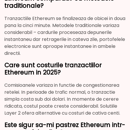
traditionale?
Tranzactiile Ethereum se finalizeaza de obicei in doua
pana la cinci minute. Metodele traditionale variaza
considerabil – cardurile proceseaza depunerile
instantaneu dar retragerile in cateva zile, portofelele
electronice sunt aproape instantanee in ambele
directii.
Care sunt costurile tranzactiilor
Ethereum in 2025?
Comisioanele variaza in functie de congestionarea
retelei. In perioade de trafic normal, o tranzactie
simpla costa sub doi dolari. In momente de cerere
ridicata, costul poate creste considerabil. Solutiile
Layer 2 ofera alternative cu costuri de cativa centi.
Este sigur sa-mi pastrez Ethereum intr-