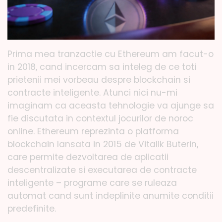
Prima mea tranzactie cu Ethereum am facut-o
in 2018, cand incercam sa inteleg de ce toti
prietenii mei vorbeau despre blockchain si
contracte inteligente. Atunci nici nu-mi
imaginam ca aceasta tehnologie va ajunge sa
fie discutata in contextul jocurilor de noroc
online. Ethereum reprezinta o platforma
blockchain lansata in 2015 de Vitalik Buterin,
care permite dezvoltarea de aplicatii
descentralizate si executarea de contracte
inteligente – programe care se ruleaza
automat cand sunt indeplinite anumite conditii
predefinite.