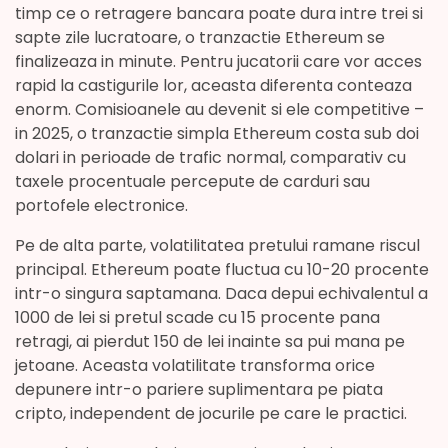
timp ce o retragere bancara poate dura intre trei si
sapte zile lucratoare, o tranzactie Ethereum se
finalizeaza in minute. Pentru jucatorii care vor acces
rapid la castigurile lor, aceasta diferenta conteaza
enorm. Comisioanele au devenit si ele competitive –
in 2025, o tranzactie simpla Ethereum costa sub doi
dolari in perioade de trafic normal, comparativ cu
taxele procentuale percepute de carduri sau
portofele electronice.
Pe de alta parte, volatilitatea pretului ramane riscul
principal. Ethereum poate fluctua cu 10-20 procente
intr-o singura saptamana. Daca depui echivalentul a
1000 de lei si pretul scade cu 15 procente pana
retragi, ai pierdut 150 de lei inainte sa pui mana pe
jetoane. Aceasta volatilitate transforma orice
depunere intr-o pariere suplimentara pe piata
cripto, independent de jocurile pe care le practici.