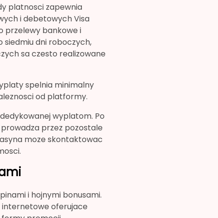
dy platnosci zapewnia
owych i debetowych Visa
 po przelewy bankowe i
 siedmiu dni roboczych,
czych sa czesto realizowane
yplaty spelnia minimalny
aleznosci od platformy.
i dedykowanej wyplatom. Po
e prowadza przez pozostale
a kasyna moze skontaktowac
mosci.
tami
pinami i hojnymi bonusami.
o internetowe oferujace