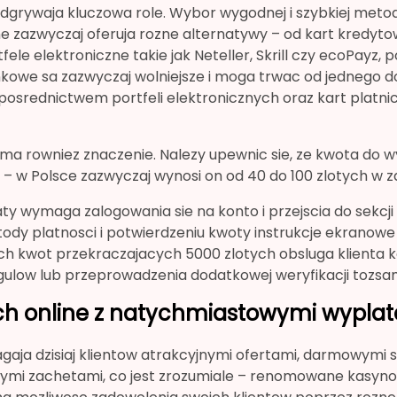
dgrywaja kluczowa role. Wybor wygodnej i szybkiej meto
ne zazwyczaj oferuja rozne alternatywy – od kart kredyt
ele elektroniczne takie jak Neteller, Skrill czy ecoPayz,
kowe sa zazwyczaj wolniejsze i moga trwac od jednego do
posrednictwem portfeli elektronicznych oraz kart platni
ma rowniez znaczenie. Nalezy upewnic sie, ze kwota do w
 – w Polsce zazwyczaj wynosi on od 40 do 100 zlotych w z
y wymaga zalogowania sie na konto i przejscia do sekcj
dy platnosci i potwierdzeniu kwoty instrukcje ekranow
ych kwot przekraczajacych 5000 zlotych obsluga klient
gulow lub przeprowadzenia dodatkowej weryfikacji tozsa
h online z natychmiastowymi wypla
gaja dzisiaj klientow atrakcyjnymi ofertami, darmowymi s
e tymi zachetami, co jest zrozumiale – renomowane kasyn