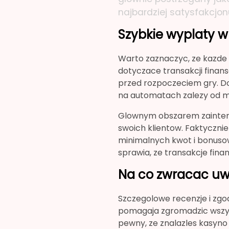
najbardziej satysfakcjo
Szybkie wyplaty w
Warto zaznaczyc, ze kazde 
dotyczace transakcji finan
przed rozpoczeciem gry. Do
na automatach zalezy od ma
Glownym obszarem zainteres
swoich klientow. Faktyczni
minimalnych kwot i bonusow
sprawia, ze transakcje finan
Na co zwracac uw
Szczegolowe recenzje i zg
pomagaja zgromadzic wszyst
pewny, ze znalazles kasyn