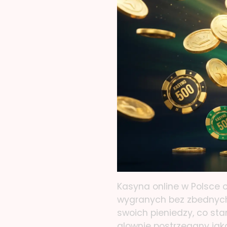
Kasyna online w Polsce 
wygranych bez zbednych 
swoich pieniedzy, co sta
glownie postrzegany jak