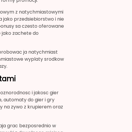
 formy promocji.
netowym z natychmiastowymi
a jako przedsiebiorstwo i nie
bonusy sa czesto oferowane
 jako zachete do
probowac ja natychmiast
chmiastowe wyplaty srodkow
azy.
atami
oznorodnosc i jakosc gier
 automaty do gier i gry
ry na zywo z krupierem oraz
laja grac bezposrednio w