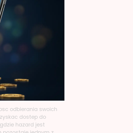
osc odbierania swoich
uzyskac dostep do
 gdzie hazard jest
h pozostaje jednym z