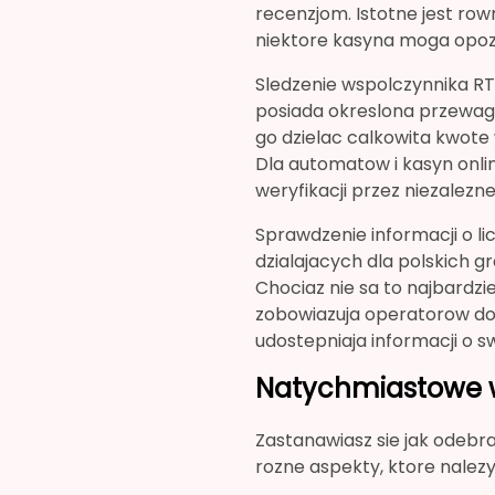
recenzjom. Istotne jest r
niektore kasyna moga opo
Sledzenie wspolczynnika RT
posiada okreslona przewage
go dzielac calkowita kwote
Dla automatow i kasyn onl
weryfikacji przez niezalezn
Sprawdzenie informacji o l
dzialajacych dla polskich g
Chociaz nie sa to najbardzi
zobowiazuja operatorow do 
udostepniaja informacji o sw
Natychmiastowe w
Zastanawiasz sie jak odebr
rozne aspekty, ktore nalez