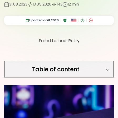
31.08.2023
13.05.2026
143
12 min
Updated août 2026
18+
Failed to load.
Retry
Table of content