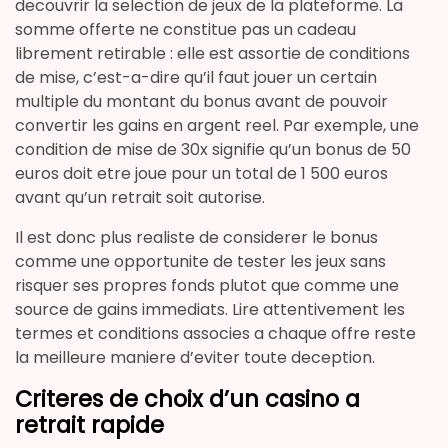
decouvrir la selection de jeux de la plateforme. La
somme offerte ne constitue pas un cadeau
librement retirable : elle est assortie de conditions
de mise, c’est-a-dire qu’il faut jouer un certain
multiple du montant du bonus avant de pouvoir
convertir les gains en argent reel. Par exemple, une
condition de mise de 30x signifie qu’un bonus de 50
euros doit etre joue pour un total de 1 500 euros
avant qu’un retrait soit autorise.
Il est donc plus realiste de considerer le bonus
comme une opportunite de tester les jeux sans
risquer ses propres fonds plutot que comme une
source de gains immediats. Lire attentivement les
termes et conditions associes a chaque offre reste
la meilleure maniere d’eviter toute deception.
Criteres de choix d’un casino a
retrait rapide