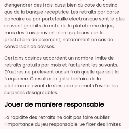
d’engendrer des frais, aussi bien du cote du casino
que de la banque receptrice. Les retraits par carte
bancaire ou par portefeuille electronique sont le plus
souvent gratuits du cote de la plateforme de jeu,
mais des frais peuvent etre appliques par le
prestataire de paiement, notamment en cas de
conversion de devises.
Certains casinos accordent un nombre limite de
retraits gratuits par mois et facturent les suivants.
D’autres ne prelevent aucun frais quelle que soit la
frequence. Consulter la grille tarifaire de la
plateforme avant de s’inscrire permet d’eviter les
surprises desagreables.
Jouer de maniere responsable
La rapidite des retraits ne doit pas faire oublier
l’importance du jeu responsable. Se fixer des limites