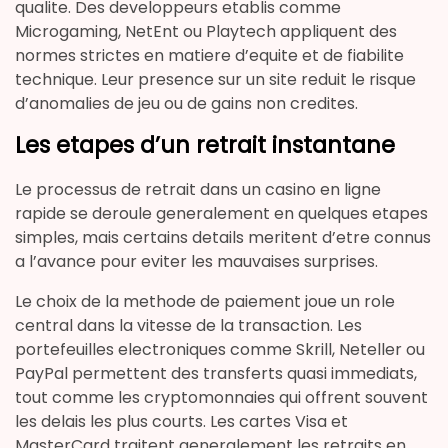
qualite. Des developpeurs etablis comme
Microgaming, NetEnt ou Playtech appliquent des
normes strictes en matiere d’equite et de fiabilite
technique. Leur presence sur un site reduit le risque
d’anomalies de jeu ou de gains non credites.
Les etapes d’un retrait instantane
Le processus de retrait dans un casino en ligne
rapide se deroule generalement en quelques etapes
simples, mais certains details meritent d’etre connus
a l’avance pour eviter les mauvaises surprises.
Le choix de la methode de paiement joue un role
central dans la vitesse de la transaction. Les
portefeuilles electroniques comme Skrill, Neteller ou
PayPal permettent des transferts quasi immediats,
tout comme les cryptomonnaies qui offrent souvent
les delais les plus courts. Les cartes Visa et
MasterCard traitent generalement les retraits en