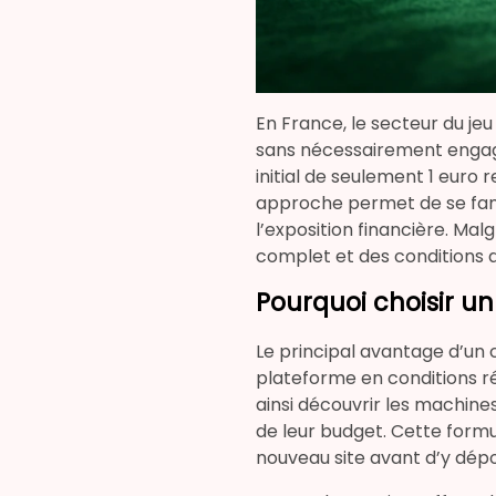
En France, le secteur du je
sans nécessairement engag
initial de seulement 1 euro
approche permet de se famili
l’exposition financière. Ma
complet et des conditions 
Pourquoi choisir un
Le principal avantage d’un 
plateforme en conditions ré
ainsi découvrir les machines
de leur budget. Cette form
nouveau site avant d’y dép