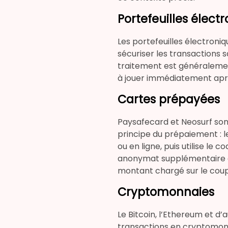
Portefeuilles élect
Les portefeuilles électroni
sécuriser les transactions
traitement est généralemen
à jouer immédiatement apre
Cartes prépayées
Paysafecard et Neosurf sont
principe du prépaiement : 
ou en ligne, puis utilise l
anonymat supplémentaire et
montant chargé sur le cou
Cryptomonnaies
Le Bitcoin, l’Ethereum et d
transactions en cryptomonn