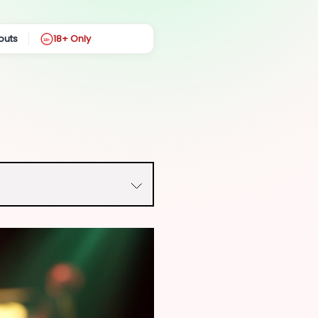
outs
18+ Only
18+