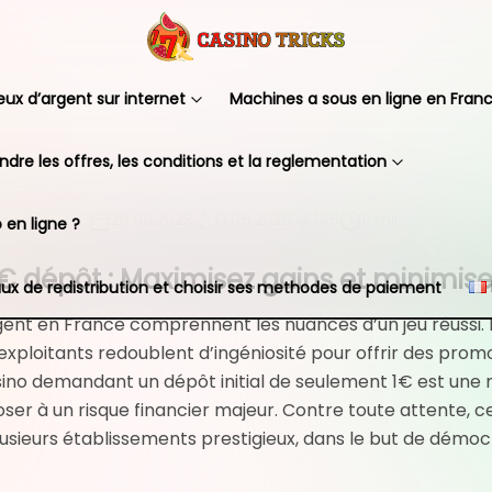
eux d’argent sur internet
Machines a sous en ligne en Franc
re les offres, les conditions et la reglementation
>
sinoTricks
Casino dépôt 1 euro : jouer en ligne avec un budget minimal
28.08.2023
13.05.2026
146
11 min
 en ligne ?
€ dépôt : Maximisez gains et minimise
aux de redistribution et choisir ses methodes de paiement
rgent en France comprennent les nuances d’un jeu réussi.
exploitants redoublent d’ingéniosité pour offrir des prom
sino demandant un dépôt initial de seulement 1€ est une 
poser à un risque financier majeur. Contre toute attente, 
usieurs établissements prestigieux, dans le but de démoc