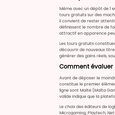
Même avec un dépôt de 1 eur
tours gratuits sur des machi
il convient de rester atten
définissent le nombre de foi
attractif en apparence peut
Les tours gratuits constitu
découvrir de nouveaux titre
générer des gains réels, so
Comment évaluer la
Avant de déposer le moindre e
constitue le premier élément
ligne sont Malte (Malta Gam
valide indique que la plate
Le choix des éditeurs de lo
Microgaming, Playtech, NetE