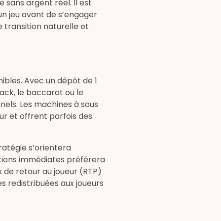
 sans argent réel. Il est
n jeu avant de s’engager
transition naturelle et
ibles. Avec un dépôt de 1
ack, le baccarat ou le
nnels. Les machines à sous
ur et offrent parfois des
atégie s’orientera
ations immédiates préférera
ux de retour au joueur (RTP)
s redistribuées aux joueurs