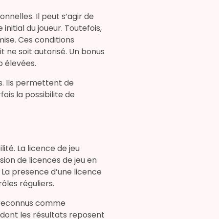
elles. Il peut s’agir de
nitial du joueur. Toutefois,
mise. Ces conditions
t ne soit autorisé. Un bonus
p élevées.
s. Ils permettent de
is la possibilite de
lité. La licence de jeu
sion de licences de jeu en
. La presence d’une licence
ôles réguliers.
os reconnus comme
dont les résultats reposent