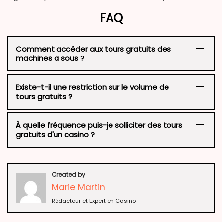
FAQ
Comment accéder aux tours gratuits des
machines à sous ?
Existe-t-il une restriction sur le volume de
tours gratuits ?
À quelle fréquence puis-je solliciter des tours
gratuits d'un casino ?
Created by
Marie Martin
Rédacteur et Expert en Casino