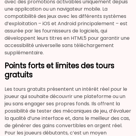
avec des promotions activables uniquement depuis
une application ou un navigateur mobile. La
compatibilité des jeux avec les différents systèmes
d’exploitation – iOS et Android principalement – est
assurée par les fournisseurs de logiciels, qui
développent leurs titres en HTML5 pour garantir une
accessibilité universelle sans téléchargement
supplémentaire.
Points forts et limites des tours
gratuits
Les tours gratuits présentent un intérêt réel pour le
joueur qui souhaite découvrir une plateforme ou un
jeu sans engager ses propres fonds. Ils offrent la
possibilité de tester des mécaniques de jeu, d’évaluer
la qualité d’une interface et, dans le meilleur des cas,
de générer des gains convertibles en argent réel.
Pour les joueurs débutants, c’est un moyen