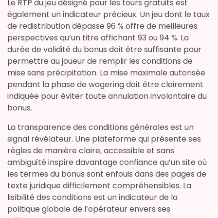
Le RTP du jeu désigné pour les tours gratuits est
également un indicateur précieux. Un jeu dont le taux
de redistribution dépasse 96 % offre de meilleures
perspectives qu’un titre affichant 93 ou 94 %. La
durée de validité du bonus doit être suffisante pour
permettre au joueur de remplir les conditions de
mise sans précipitation. La mise maximale autorisée
pendant la phase de wagering doit être clairement
indiquée pour éviter toute annulation involontaire du
bonus.
La transparence des conditions générales est un
signal révélateur. Une plateforme qui présente ses
règles de manière claire, accessible et sans
ambiguïté inspire davantage confiance qu’un site où
les termes du bonus sont enfouis dans des pages de
texte juridique difficilement compréhensibles. La
lisibilité des conditions est un indicateur de la
politique globale de l’opérateur envers ses