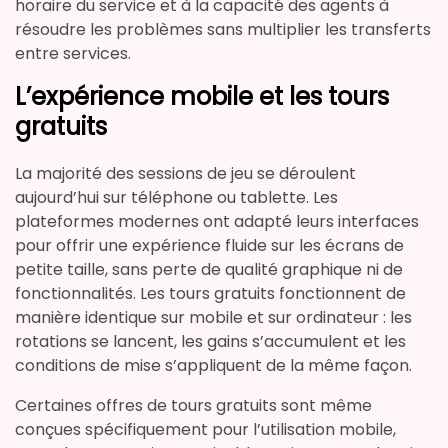
horaire du service et à la capacité des agents à
résoudre les problèmes sans multiplier les transferts
entre services.
L’expérience mobile et les tours
gratuits
La majorité des sessions de jeu se déroulent
aujourd’hui sur téléphone ou tablette. Les
plateformes modernes ont adapté leurs interfaces
pour offrir une expérience fluide sur les écrans de
petite taille, sans perte de qualité graphique ni de
fonctionnalités. Les tours gratuits fonctionnent de
manière identique sur mobile et sur ordinateur : les
rotations se lancent, les gains s’accumulent et les
conditions de mise s’appliquent de la même façon.
Certaines offres de tours gratuits sont même
conçues spécifiquement pour l’utilisation mobile,