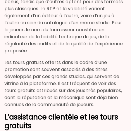
bonus, tandis que d’autres optent pour des formats
plus classiques. Le RTP et la volatilité varient
également d’un éditeur à l’autre, voire d’un jeu à
l’autre au sein du catalogue d’un même studio. Pour
le joueur, le nom du fournisseur constitue un
indicateur de la fiabilité technique du jeu, de la
régularité des audits et de la qualité de l’expérience
proposée.
Les tours gratuits offerts dans le cadre d’une
promotion sont souvent associés à des titres
développés par ces grands studios, qui servent de
vitrine à la plateforme. Il est fréquent de voir des
tours gratuits attribués sur des jeux très populaires,
dont la réputation et la mécanique sont déjà bien
connues de la communauté de joueurs.
L’assistance clientèle et les tours
gratuits