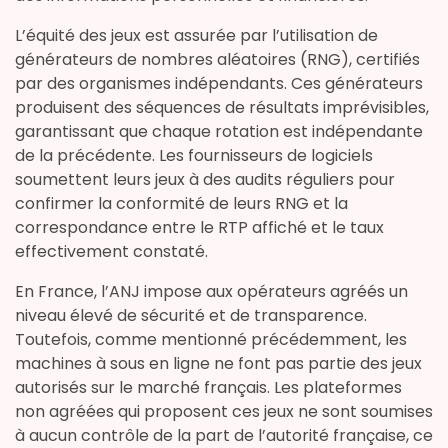
L’équité des jeux est assurée par l’utilisation de
générateurs de nombres aléatoires (RNG), certifiés
par des organismes indépendants. Ces générateurs
produisent des séquences de résultats imprévisibles,
garantissant que chaque rotation est indépendante
de la précédente. Les fournisseurs de logiciels
soumettent leurs jeux à des audits réguliers pour
confirmer la conformité de leurs RNG et la
correspondance entre le RTP affiché et le taux
effectivement constaté.
En France, l’ANJ impose aux opérateurs agréés un
niveau élevé de sécurité et de transparence.
Toutefois, comme mentionné précédemment, les
machines à sous en ligne ne font pas partie des jeux
autorisés sur le marché français. Les plateformes
non agréées qui proposent ces jeux ne sont soumises
à aucun contrôle de la part de l’autorité française, ce