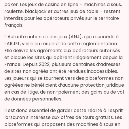
poker. Les jeux de casino en ligne – machines à sous,
roulette, blackjack et autres jeux de table – restent
interdits pour les opérateurs privés sur le territoire
français.
L’Autorité nationale des jeux (ANJ), qui a succédé à
l’ARJEL, veille au respect de cette réglementation.
Elle délivre les agréments aux opérateurs autorisés
et bloque les sites qui opèrent illégalement depuis la
France. Depuis 2022, plusieurs centaines d’adresses
de sites non agréés ont été rendues inaccessibles.
Les joueurs qui se tournent vers des plateformes non
agréées ne bénéficient d’aucune protection juridique
en cas de litige, de non-paiement des gains ou de vol
de données personnelles.
Il est donc essentiel de garder cette réalité à l’esprit
lorsqu’on s’intéresse aux offres de tours gratuits. Les
plateformes qui proposent des machines à sous en