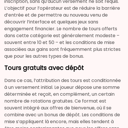
inscription, sans qu’aucun versement ne soit requis.
L’objectif pour l’opérateur est de réduire la barrière
d’entrée et de permettre au nouveau venu de
découvrir l’interface et quelques jeux sans
engagement financier. Le nombre de tours offerts
dans cette catégorie est généralement modeste –
souvent entre 10 et 50 – et les conditions de mise
associées aux gains sont fréquemment plus strictes
que pour les autres types de bonus.
Tours gratuits avec dépôt
Dans ce cas, l’attribution des tours est conditionnée
à un versement initial. Le joueur dépose une somme
déterminée et reçoit, en complément, un certain
nombre de rotations gratuites. Ce format est
souvent intégré aux offres de bienvenue, où il se
combine avec un bonus de dépôt. Les conditions de
mise s’appliquent là encore, mais elles tendent à