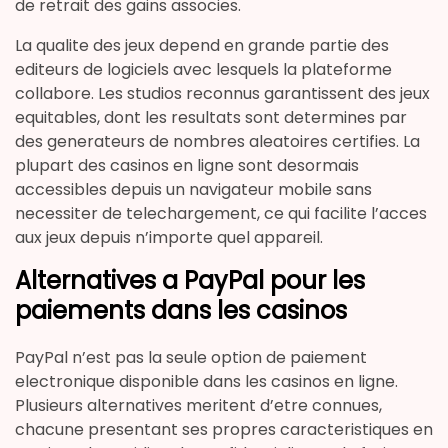
de retrait des gains associes.
La qualite des jeux depend en grande partie des
editeurs de logiciels avec lesquels la plateforme
collabore. Les studios reconnus garantissent des jeux
equitables, dont les resultats sont determines par
des generateurs de nombres aleatoires certifies. La
plupart des casinos en ligne sont desormais
accessibles depuis un navigateur mobile sans
necessiter de telechargement, ce qui facilite l’acces
aux jeux depuis n’importe quel appareil.
Alternatives a PayPal pour les
paiements dans les casinos
PayPal n’est pas la seule option de paiement
electronique disponible dans les casinos en ligne.
Plusieurs alternatives meritent d’etre connues,
chacune presentant ses propres caracteristiques en