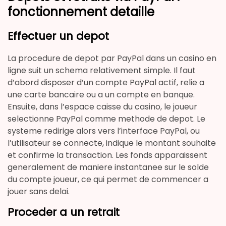
fonctionnement detaille
Effectuer un depot
La procedure de depot par PayPal dans un casino en
ligne suit un schema relativement simple. Il faut
d’abord disposer d’un compte PayPal actif, relie a
une carte bancaire ou a un compte en banque.
Ensuite, dans l’espace caisse du casino, le joueur
selectionne PayPal comme methode de depot. Le
systeme redirige alors vers l’interface PayPal, ou
l’utilisateur se connecte, indique le montant souhaite
et confirme la transaction. Les fonds apparaissent
generalement de maniere instantanee sur le solde
du compte joueur, ce qui permet de commencer a
jouer sans delai.
Proceder a un retrait