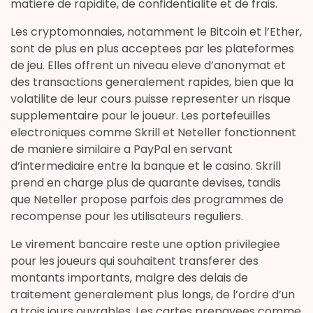
matiere de rapidite, de confidentialite et de frais.
Les cryptomonnaies, notamment le Bitcoin et l’Ether,
sont de plus en plus acceptees par les plateformes
de jeu. Elles offrent un niveau eleve d’anonymat et
des transactions generalement rapides, bien que la
volatilite de leur cours puisse representer un risque
supplementaire pour le joueur. Les portefeuilles
electroniques comme Skrill et Neteller fonctionnent
de maniere similaire a PayPal en servant
d’intermediaire entre la banque et le casino. Skrill
prend en charge plus de quarante devises, tandis
que Neteller propose parfois des programmes de
recompense pour les utilisateurs reguliers.
Le virement bancaire reste une option privilegiee
pour les joueurs qui souhaitent transferer des
montants importants, malgre des delais de
traitement generalement plus longs, de l’ordre d’un
a trois jours ouvrables. Les cartes prepayees comme