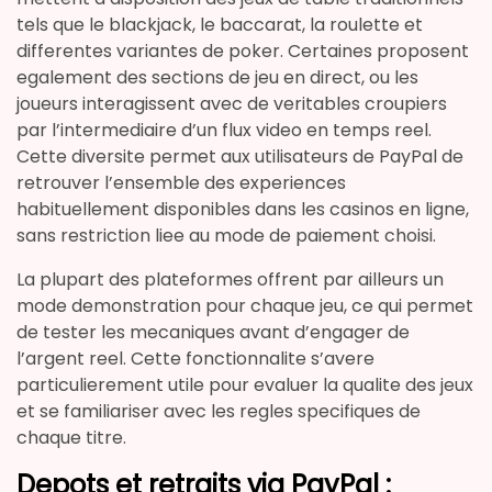
tels que le blackjack, le baccarat, la roulette et
differentes variantes de poker. Certaines proposent
egalement des sections de jeu en direct, ou les
joueurs interagissent avec de veritables croupiers
par l’intermediaire d’un flux video en temps reel.
Cette diversite permet aux utilisateurs de PayPal de
retrouver l’ensemble des experiences
habituellement disponibles dans les casinos en ligne,
sans restriction liee au mode de paiement choisi.
La plupart des plateformes offrent par ailleurs un
mode demonstration pour chaque jeu, ce qui permet
de tester les mecaniques avant d’engager de
l’argent reel. Cette fonctionnalite s’avere
particulierement utile pour evaluer la qualite des jeux
et se familiariser avec les regles specifiques de
chaque titre.
Depots et retraits via PayPal :