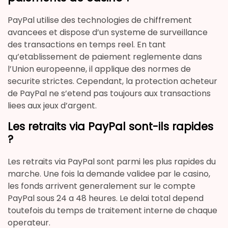
PayPal utilise des technologies de chiffrement
avancees et dispose d’un systeme de surveillance
des transactions en temps reel. En tant
qu’etablissement de paiement reglemente dans
l’Union europeenne, il applique des normes de
securite strictes. Cependant, la protection acheteur
de PayPal ne s’etend pas toujours aux transactions
liees aux jeux d’argent.
Les retraits via PayPal sont-ils rapides
?
Les retraits via PayPal sont parmi les plus rapides du
marche. Une fois la demande validee par le casino,
les fonds arrivent generalement sur le compte
PayPal sous 24 a 48 heures. Le delai total depend
toutefois du temps de traitement interne de chaque
operateur.