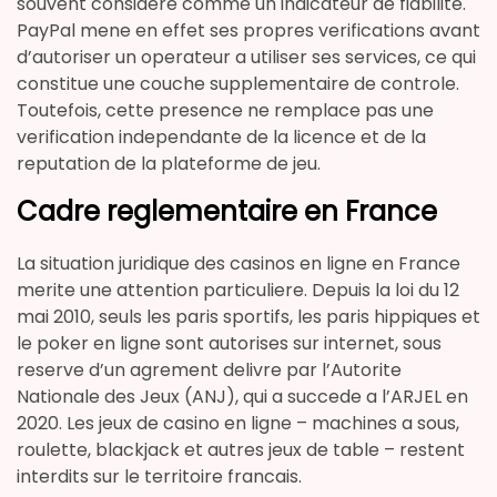
souvent considere comme un indicateur de fiabilite.
PayPal mene en effet ses propres verifications avant
d’autoriser un operateur a utiliser ses services, ce qui
constitue une couche supplementaire de controle.
Toutefois, cette presence ne remplace pas une
verification independante de la licence et de la
reputation de la plateforme de jeu.
Cadre reglementaire en France
La situation juridique des casinos en ligne en France
merite une attention particuliere. Depuis la loi du 12
mai 2010, seuls les paris sportifs, les paris hippiques et
le poker en ligne sont autorises sur internet, sous
reserve d’un agrement delivre par l’Autorite
Nationale des Jeux (ANJ), qui a succede a l’ARJEL en
2020. Les jeux de casino en ligne – machines a sous,
roulette, blackjack et autres jeux de table – restent
interdits sur le territoire francais.