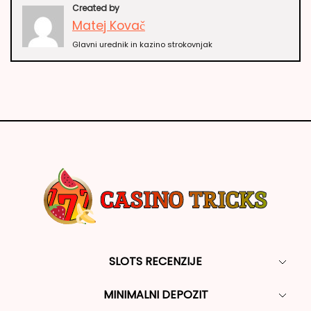
Created by
Matej Kovač
Glavni urednik in kazino strokovnjak
SLOTS RECENZIJE
MINIMALNI DEPOZIT