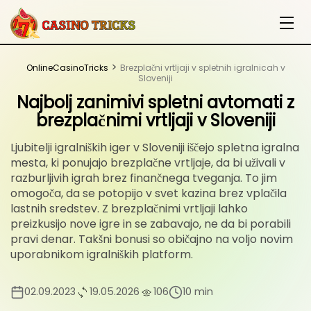
>
OnlineCasinoTricks
Brezplačni vrtljaji v spletnih igralnicah v
Sloveniji
Najbolj zanimivi spletni avtomati z
brezplačnimi vrtljaji v Sloveniji
Ljubitelji igralniških iger v Sloveniji iščejo spletna igralna
mesta, ki ponujajo brezplačne vrtljaje, da bi uživali v
razburljivih igrah brez finančnega tveganja. To jim
omogoča, da se potopijo v svet kazina brez vplačila
lastnih sredstev. Z brezplačnimi vrtljaji lahko
preizkusijo nove igre in se zabavajo, ne da bi porabili
pravi denar. Takšni bonusi so običajno na voljo novim
uporabnikom igralniških platform.
02.09.2023
19.05.2026
106
10 min