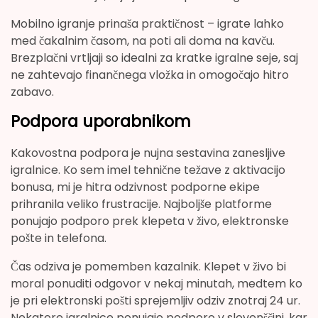
Mobilno igranje prinaša praktičnost – igrate lahko
med čakalnim časom, na poti ali doma na kavču.
Brezplačni vrtljaji so idealni za kratke igralne seje, saj
ne zahtevajo finančnega vložka in omogočajo hitro
zabavo.
Podpora uporabnikom
Kakovostna podpora je nujna sestavina zanesljive
igralnice. Ko sem imel tehnične težave z aktivacijo
bonusa, mi je hitra odzivnost podporne ekipe
prihranila veliko frustracije. Najboljše platforme
ponujajo podporo prek klepeta v živo, elektronske
pošte in telefona.
Čas odziva je pomemben kazalnik. Klepet v živo bi
moral ponuditi odgovor v nekaj minutah, medtem ko
je pri elektronski pošti sprejemljiv odziv znotraj 24 ur.
Nekatere igralnice ponujajo podporo v slovenščini, kar