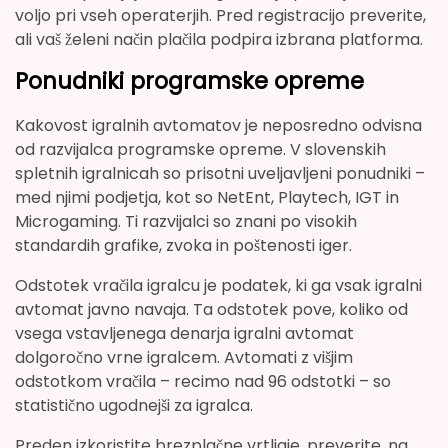
voljo pri vseh operaterjih. Pred registracijo preverite,
ali vaš želeni način plačila podpira izbrana platforma.
Ponudniki programske opreme
Kakovost igralnih avtomatov je neposredno odvisna
od razvijalca programske opreme. V slovenskih
spletnih igralnicah so prisotni uveljavljeni ponudniki –
med njimi podjetja, kot so NetEnt, Playtech, IGT in
Microgaming. Ti razvijalci so znani po visokih
standardih grafike, zvoka in poštenosti iger.
Odstotek vračila igralcu je podatek, ki ga vsak igralni
avtomat javno navaja. Ta odstotek pove, koliko od
vsega vstavljenega denarja igralni avtomat
dolgoročno vrne igralcem. Avtomati z višjim
odstotkom vračila – recimo nad 96 odstotki – so
statistično ugodnejši za igralca.
Preden izkoristite brezplačne vrtljaje, preverite, na