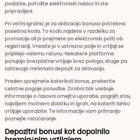
podatke, potrdite elektronski naslov in ste
pripravljeni.
Pri večini igralnic je za aktivacijo bonusa potrebna
posebna koda. To kodo najdete v razdelku za
promocije ali jo prejmete po elektronski pošti ob
registraciji. Vnesite jo v ustrezno polje in vrtljaji se
pripišejo vašemu računu. Nekatere platforme
ponujajo brezplačne vrtljaje brez pologa, druge pa
zahtevajo minimalni depozit za aktivacijo.
Preden sprejmete katerikoli bonus, preberite
celotne pogoje ponudbe. Drobni tisk vsebuje
informacije o časovni omejitvi uporabe, pogojih stav,
najvišjem možnem dobitku in igrah, na katerih lahko
vrtljaje uporabite. Te informacije vam prihranijo
poznejše razočaranje.
Depozitni bonusi kot dopolnilo
brezplačnim vrtljajem