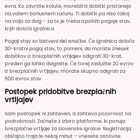
evra. Ko zavrtite kolute, morebitni dobitki pristanejo
na vašem bonusnem računu. Ti dobitki pa niso takoj
na voljo za dvig – za to je treba izpolniti pogoje stav,
ki jih določa igralnica.
Pogoji stav so bistveni del enačbe. Če igralnica določa
30-kratni pogoj stav, to pomeni, da morate znesek
dobitkov iz brezplačnih vrtljajev odigrati 30-krat,
preden ga lahko dvignete. Če torej zaslužite 20 evrov
iz brezplačnih vrtljajev, morate skupno odigrati za
600 evrov stav.
Postopek pridobitve brezplačnih
vrtljajev
Sam postopek ni zahteven, a zahteva pozornost na
podrobnosti. Začnete z izbiro platforme, ki ponuja
brezplačne vrtljaje za slovenske igralce. Registracija
običajno traja le nekaj minut – vnesete osnovne