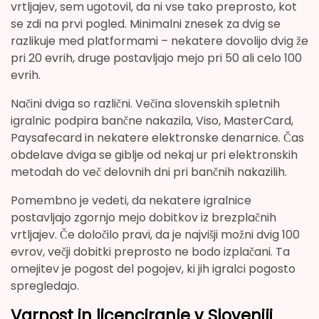
vrtljajev, sem ugotovil, da ni vse tako preprosto, kot
se zdi na prvi pogled. Minimalni znesek za dvig se
razlikuje med platformami – nekatere dovolijo dvig že
pri 20 evrih, druge postavljajo mejo pri 50 ali celo 100
evrih.
Načini dviga so različni. Večina slovenskih spletnih
igralnic podpira bančne nakazila, Viso, MasterCard,
Paysafecard in nekatere elektronske denarnice. Čas
obdelave dviga se giblje od nekaj ur pri elektronskih
metodah do več delovnih dni pri bančnih nakazilih.
Pomembno je vedeti, da nekatere igralnice
postavljajo zgornjo mejo dobitkov iz brezplačnih
vrtljajev. Če določilo pravi, da je najvišji možni dvig 100
evrov, večji dobitki preprosto ne bodo izplačani. Ta
omejitev je pogost del pogojev, ki jih igralci pogosto
spregledajo.
Varnost in licenciranje v Sloveniji