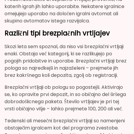
katerih igrah jih lahko uporabite. Nekatere igralnice
omejujejo uporabo na določen igralni avtomat ali
skupino avtomatov istega razvijalca.
Različni tipi brezplačnih vrtljajev
Skozi leta sem spoznal, da niso vsi brezplačni vrtljaji
enaki. Obstaja več kategorij, ki se razlikujejo po
pogojih pridobitve in uporabe. Brezplačni vrtljaji brez
pologa so najredkejši in najzaželeni – prejmete jih
brez kakršnega koli depozita, zgolj ob registraciji.
Brezplačni vrtljaji ob pologu so pogostejši. Aktivirajo
se, ko opravite prvi depozit, in so običajno del širšega
dobrodošlicnega paketa. Število vrtljajev je pri tej
vrsti običajno višje – lahko prejmete 100, 200 ali več.
Tedenski ali mesečni brezplačni vrtljaji so namenjeni
obstoječim igralcem kot del programa zvestobe.