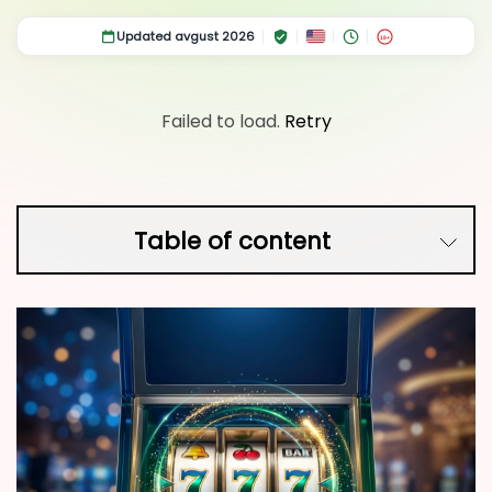
Updated avgust 2026
18+
Failed to load.
Retry
Table of content