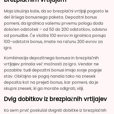
Moja izkušnja kaže, da so brezplačni vrtljaji pogosto le
del širšega bonusnega paketa. Depozitni bonus
pomeni, da igralnica vašemu prvemu pologu doda
določen odstotek – od 50 do 200 odstotkov, odvisno
od ponudbe. Če vložite 100 evrov in igralnica ponuja
100-odstotni bonus, imate na računu 200 evrov za
igro.
Kombinacija depozitnega bonusa in brezplačnih
vrtljajev prinaša več možnosti za igro. Vendar ne
pozabite: tudi depozitni bonusi imajo svoje pogoje
stav. Običajno se pogoj nanaša tako na znesek
depozita kot na prejeti bonus, kar pomeni, da je
skupni znesek, ki ga morate odigrati, višji.
Dvig dobitkov iz brezplačnih vrtljajev
Ko sem prvič poskušal dvigniti dobitke iz brezplačnih