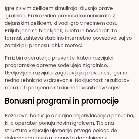
Igre z zivim delilcem simulirajo izkusnjo prave
igralnice. Preko video prenosa komunicirate z
dejanskim delilcem, ki vodi igro v realnem casu.
Priljubljene so blackjack, ruleta in baccarat. Ta
format zahteva stabilno internetno povezavo, saj so
zamiki pri prenosu lahko moteci.
Pri izbiri operaterja preverite, kateri razvijalci
programske opreme sodelujejo z igralnico.
Uveljavljeni razvijalci zagotavljajo pravicnost iger in
redno tehnicno vzdrzevanje. Nakljucnost rezultatov
mora biti potrjena s strani neodvisnih revizorjev.
Bonusni programi in promocije
Pozdravni bonus je obicajno najprivlacnejsa ponudba,
ki jo operater ponuja novim igralcem. Tipicna
struktura vkljucuje ujemanje prvega pologa do
dolocenega zneska, pogosto dopolnjeno z