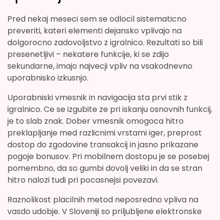
Pred nekaj meseci sem se odlocil sistematicno
preveriti, kateri elementi dejansko vplivajo na
dolgorocno zadovoljstvo z igralnico. Rezultati so bili
presenetljivi – nekatere funkcije, ki se zdijo
sekundarne, imajo najvecji vpliv na vsakodnevno
uporabnisko izkusnjo.
Uporabniski vmesnik in navigacija sta prvi stik z
igralnico. Ce se izgubite ze pri iskanju osnovnih funkcij,
je to slab znak. Dober vmesnik omogoca hitro
preklapljanje med razlicnimi vrstami iger, preprost
dostop do zgodovine transakcij in jasno prikazane
pogoje bonusov. Pri mobilnem dostopu je se posebej
pomembno, da so gumbi dovolj veliki in da se stran
hitro nalozi tudi pri pocasnejsi povezavi.
Raznolikost placilnih metod neposredno vpliva na
vasdo udobje. V Sloveniji so priljubljene elektronske