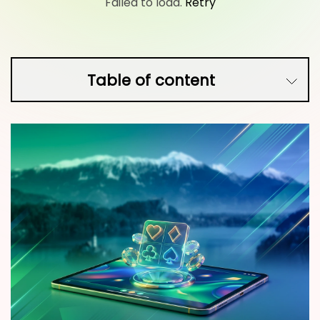
Failed to load.
Retry
Table of content