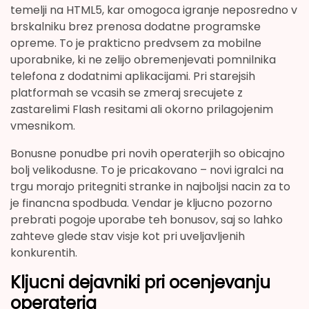
temelji na HTML5, kar omogoca igranje neposredno v
brskalniku brez prenosa dodatne programske
opreme. To je prakticno predvsem za mobilne
uporabnike, ki ne zelijo obremenjevati pomnilnika
telefona z dodatnimi aplikacijami. Pri starejsih
platformah se vcasih se zmeraj srecujete z
zastarelimi Flash resitami ali okorno prilagojenim
vmesnikom.
Bonusne ponudbe pri novih operaterjih so obicajno
bolj velikodusne. To je pricakovano – novi igralci na
trgu morajo pritegniti stranke in najboljsi nacin za to
je financna spodbuda. Vendar je kljucno pozorno
prebrati pogoje uporabe teh bonusov, saj so lahko
zahteve glede stav visje kot pri uveljavljenih
konkurentih.
Kljucni dejavniki pri ocenjevanju
operaterja