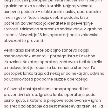
Registracijski postopek pri vecini slovenskih spletnih
igralnic poteka v nekaj korakih. Najprej vnesete
osnovne podatke – elektronski naslov, uporabnisko
ime in geslo. Nato sledijo osebni podatki, ki so
potrebni za verifikacijo identitete in preverjanje
starosti. Minimalna starost za sodelovanje v igrah na
sreco v Sloveniji je 18 let, operaterji pa so zakonsko
obvezani to preveriti.
Verifikacija identitete obicajno zahteva kopijo
osebnega dokumenta – potnega lista ali osebne
izkaznice. Nekateri operaterji zahtevajo tudi dokazilo
o naslovu, kot je racun za komunalne storitve. Ta
postopek lahko traja od nekaj ur do nekaj dni, odvisno
od ucinkovitosti podporne sluzbe operaterja.
V Sloveniji obstaja sistem samoprepovedi kot
preventivni ukrep. Igralec lahko operaterju poda
pisno izjavo, s katero si prepove sodelovanje v igrah
na sreco za obdobje od sest mesecev do treh let. Ta