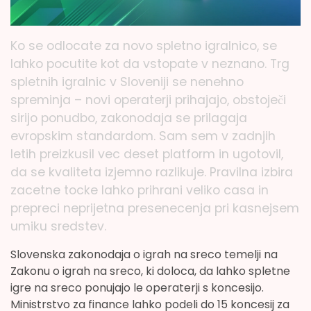
Ko se odlocate za novo spletno igralnico, se
lahko pocutite kot da vstopate v neznano. Trg
spletnih igralnic v Sloveniji se nenehno
spreminja – novi operaterji prihajajo, obstoječi
sirijo ponudbo, zakonodaja se prilagaja
evropskim standardom. Sam sem v zadnjih
letih preizkusil vec deset platform in ugotovil,
da se kvaliteta izjemno razlikuje. Pravilna izbira
zacetne tocke lahko prihrani veliko casa in
prepreci neprijetna presenecenja pri kasnejsem
umiku sredstev.
Slovenska zakonodaja o igrah na sreco temelji na
Zakonu o igrah na sreco, ki doloca, da lahko spletne
igre na sreco ponujajo le operaterji s koncesijo.
Ministrstvo za finance lahko podeli do 15 koncesij za