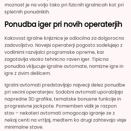
moznost je na voljo tako pri fizicnih igralnicah kot pri
spletnih ponudnikih.
Ponudba iger pri novih operaterjih
Kakovost igralne knjiznice je odlocilna za dolgorocno
zadovoljstvo. Novejsi operaterji pogosto sodelujejo z
vodilnimi razvijalci programske opreme, kar
zagotavlja visoko tehnicno raven iger. Tipicna
ponudba vkljucuje igralne avtomate, namizne igre in
igre z zivim delilcem.
Igralni avtomati predstavljajo najvecji delez ponudbe
pri vecini operaterjev. Sodobni avtomati uporabljajo
napredne 3D grafike, tematske bonusne funkcije in
progresivne jackpote. Pomemben vidik je razpon
stav – nekateri avtomati omogocajo igranje ze z
nekaj centi na vrtljaj, medtem ko drugi zahtevajo visje
minimalne stave.