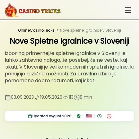
>
OnlineCasinoTricks
Nove spletne igralnice v Sloveniji
Nove Spletne Igralnice v Sloveniji
Izbor najprimernejše spletne igralnice v Sloveniji je
lahko zahtevna naloga, še posebej, če ne veste, kaj
iskati. V Sloveniji je veliko modernih spletnih igralnic, ki
ponujajo različne možnosti. Za pravilno izbiro je
pomembno dobro razumeti, kaj iskati.
03.09.2023
19.05.2026
113
8 min
Updated avgust 2026
18+