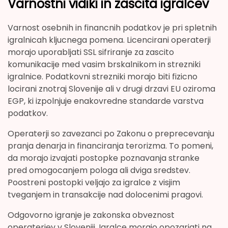
Varnostni vidiki in zascita igralcev
Varnost osebnih in financnih podatkov je pri spletnih
igralnicah kljucnega pomena. Licencirani operaterji
morajo uporabljati SSL sifriranje za zascito
komunikacije med vasim brskalnikom in strezniki
igralnice. Podatkovni strezniki morajo biti fizicno
locirani znotraj Slovenije ali v drugi drzavi EU oziroma
EGP, ki izpolnjuje enakovredne standarde varstva
podatkov.
Operaterji so zavezanci po Zakonu o preprecevanju
pranja denarja in financiranja terorizma. To pomeni,
da morajo izvajati postopke poznavanja stranke
pred omogocanjem pologa ali dviga sredstev.
Poostreni postopki veljajo za igralce z visjim
tveganjem in transakcije nad dolocenimi pragovi.
Odgovorno igranje je zakonska obveznost
operaterjev v Sloveniji. Igralce morajo opozarjati na