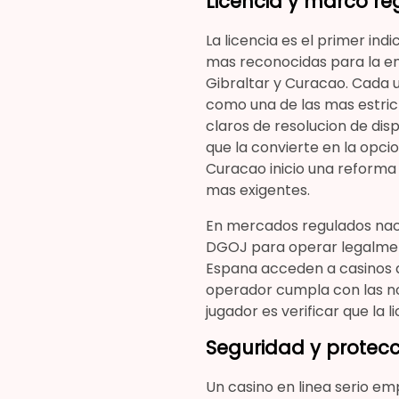
Licencia y marco re
La licencia es el primer indi
mas reconocidas para la emi
Gibraltar y Curacao. Cada 
como una de las mas estrict
claros de resolucion de dis
que la convierte en la opc
Curacao inicio una reforma 
mas exigentes.
En mercados regulados naci
DGOJ para operar legalment
Espana acceden a casinos q
operador cumpla con las nor
jugador es verificar que la 
Seguridad y protecc
Un casino en linea serio em