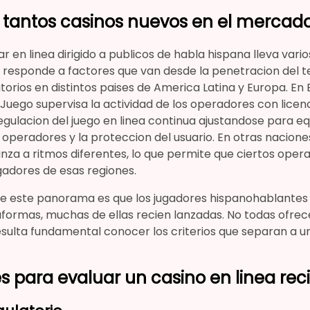
 tantos casinos nuevos en el mercad
r en linea dirigido a publicos de habla hispana lleva vari
 responde a factores que van desde la penetracion del te
orios en distintos paises de America Latina y Europa. En 
uego supervisa la actividad de los operadores con licenc
ulacion del juego en linea continua ajustandose para equil
 operadores y la proteccion del usuario. En otras nacione
vanza a ritmos diferentes, lo que permite que ciertos oper
gadores de esas regiones.
de este panorama es que los jugadores hispanohablantes
formas, muchas de ellas recien lanzadas. No todas ofrece
resulta fundamental conocer los criterios que separan a 
es para evaluar un casino en linea rec