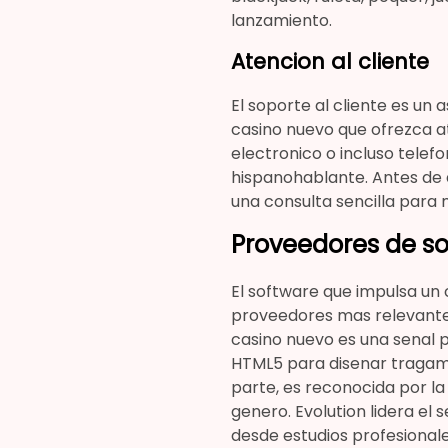
lanzamiento.
Atencion al cliente
El soporte al cliente es u
casino nuevo que ofrezca at
electronico o incluso tele
hispanohablante. Antes de d
una consulta sencilla para m
Proveedores de so
El software que impulsa un c
proveedores mas relevantes
casino nuevo es una senal p
HTML5 para disenar tragamo
parte, es reconocida por la 
genero. Evolution lidera el
desde estudios profesionale