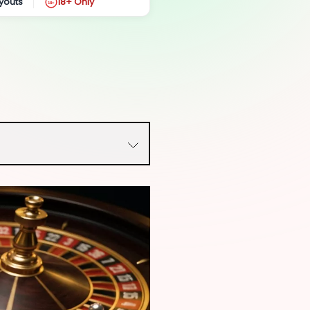
youts
18+ Only
18+