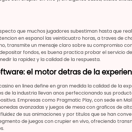
n aspecto que muchos jugadores subestiman hasta que rea
encion en espanol las veinticuatro horas, a traves de cha
fono, transmite un mensaje claro sobre su compromiso co
epositar fondos, es buena practica probar el servicio de
edir la rapidez y la calidad de la respuesta.
ftware: el motor detras de la experien
asino en linea define en gran medida la calidad de la exp
 de la industria llevan anos perfeccionando sus producto
ositiva. Empresas como Pragmatic Play, con sede en Malta
nedas avanzadas y juegos de mesa con graficos de alta d
fluidez de sus animaciones y por titulos que se han conve
 segmento de juegos con crupier en vivo, ofreciendo trans
s.