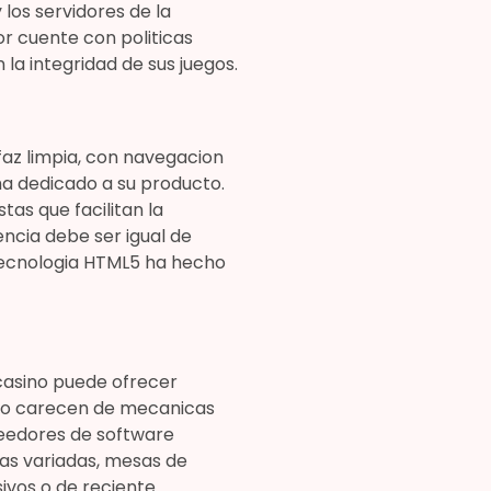
los servidores de la
r cuente con politicas
la integridad de sus juegos.
faz limpia, con navegacion
 ha dedicado a su producto.
as que facilitan la
encia debe ser igual de
a tecnologia HTML5 ha hecho
 casino puede ofrecer
s o carecen de mecanicas
oveedores de software
as variadas, mesas de
sivos o de reciente