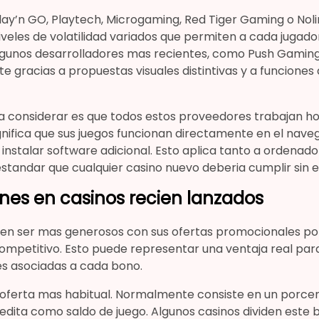
y’n GO, Playtech, Microgaming, Red Tiger Gaming o Noli
eles de volatilidad variados que permiten a cada jugador
 Algunos desarrolladores mas recientes, como Push Gami
 gracias a propuestas visuales distintivas y a funciones
a considerar es que todos estos proveedores trabajan h
gnifica que sus juegos funcionan directamente en el nav
e instalar software adicional. Esto aplica tanto a ordena
 estandar que cualquier casino nuevo deberia cumplir sin 
es en casinos recien lanzados
len ser mas generosos con sus ofertas promocionales po
mpetitivo. Esto puede representar una ventaja real para 
s asociadas a cada bono.
 oferta mas habitual. Normalmente consiste en un porcent
edita como saldo de juego. Algunos casinos dividen este 