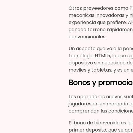
Otros proveedores como Pla
mecanicas innovadoras y niv
experiencia que prefiere.
ganado terreno rapidamente
convencionales.
Un aspecto que vale la pen
tecnologia HTML5, lo que si
dispositivo sin necesidad d
moviles y tabletas, y es un
Bonos y promocion
Los operadores nuevos sue
jugadores en un mercado co
comprendan las condicione
El bono de bienvenida es la
primer deposito, que se acr