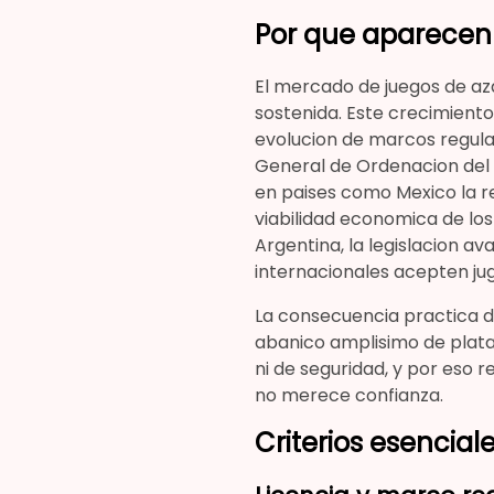
Por que aparecen
El mercado de juegos de aza
sostenida. Este crecimiento
evolucion de marcos regulat
General de Ordenacion del J
en paises como Mexico la reg
viabilidad economica de los
Argentina, la legislacion a
internacionales acepten ju
La consecuencia practica 
abanico amplisimo de plata
ni de seguridad, y por eso 
no merece confianza.
Criterios esencial