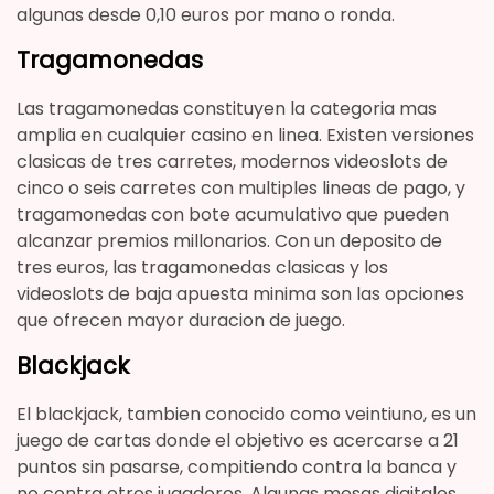
algunas desde 0,10 euros por mano o ronda.
Tragamonedas
Las tragamonedas constituyen la categoria mas
amplia en cualquier casino en linea. Existen versiones
clasicas de tres carretes, modernos videoslots de
cinco o seis carretes con multiples lineas de pago, y
tragamonedas con bote acumulativo que pueden
alcanzar premios millonarios. Con un deposito de
tres euros, las tragamonedas clasicas y los
videoslots de baja apuesta minima son las opciones
que ofrecen mayor duracion de juego.
Blackjack
El blackjack, tambien conocido como veintiuno, es un
juego de cartas donde el objetivo es acercarse a 21
puntos sin pasarse, compitiendo contra la banca y
no contra otros jugadores. Algunas mesas digitales