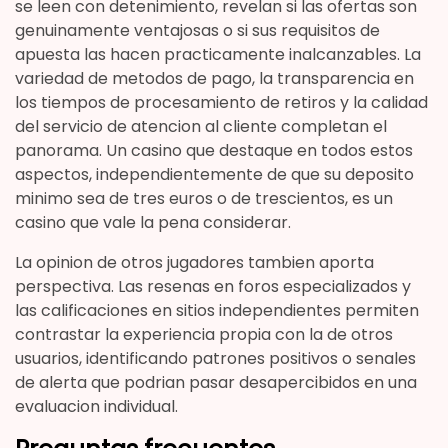
se leen con detenimiento, revelan si las ofertas son
genuinamente ventajosas o si sus requisitos de
apuesta las hacen practicamente inalcanzables. La
variedad de metodos de pago, la transparencia en
los tiempos de procesamiento de retiros y la calidad
del servicio de atencion al cliente completan el
panorama. Un casino que destaque en todos estos
aspectos, independientemente de que su deposito
minimo sea de tres euros o de trescientos, es un
casino que vale la pena considerar.
La opinion de otros jugadores tambien aporta
perspectiva. Las resenas en foros especializados y
las calificaciones en sitios independientes permiten
contrastar la experiencia propia con la de otros
usuarios, identificando patrones positivos o senales
de alerta que podrian pasar desapercibidos en una
evaluacion individual.