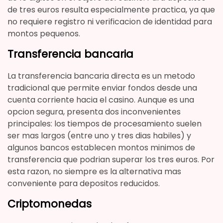
de tres euros resulta especialmente practica, ya que
no requiere registro ni verificacion de identidad para
montos pequenos.
Transferencia bancaria
La transferencia bancaria directa es un metodo
tradicional que permite enviar fondos desde una
cuenta corriente hacia el casino. Aunque es una
opcion segura, presenta dos inconvenientes
principales: los tiempos de procesamiento suelen
ser mas largos (entre uno y tres dias habiles) y
algunos bancos establecen montos minimos de
transferencia que podrian superar los tres euros. Por
esta razon, no siempre es la alternativa mas
conveniente para depositos reducidos.
Criptomonedas