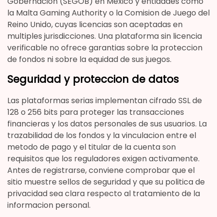
Gobernacion (SEGOB) en Mexico y entidades como
la Malta Gaming Authority o la Comision de Juego del
Reino Unido, cuyas licencias son aceptadas en
multiples jurisdicciones. Una plataforma sin licencia
verificable no ofrece garantias sobre la proteccion
de fondos ni sobre la equidad de sus juegos.
Seguridad y proteccion de datos
Las plataformas serias implementan cifrado SSL de
128 o 256 bits para proteger las transacciones
financieras y los datos personales de sus usuarios. La
trazabilidad de los fondos y la vinculacion entre el
metodo de pago y el titular de la cuenta son
requisitos que los reguladores exigen activamente.
Antes de registrarse, conviene comprobar que el
sitio muestre sellos de seguridad y que su politica de
privacidad sea clara respecto al tratamiento de la
informacion personal.