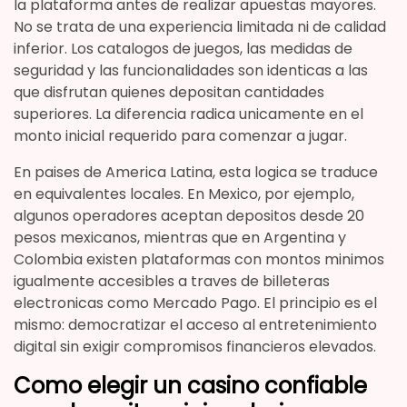
la plataforma antes de realizar apuestas mayores.
No se trata de una experiencia limitada ni de calidad
inferior. Los catalogos de juegos, las medidas de
seguridad y las funcionalidades son identicas a las
que disfrutan quienes depositan cantidades
superiores. La diferencia radica unicamente en el
monto inicial requerido para comenzar a jugar.
En paises de America Latina, esta logica se traduce
en equivalentes locales. En Mexico, por ejemplo,
algunos operadores aceptan depositos desde 20
pesos mexicanos, mientras que en Argentina y
Colombia existen plataformas con montos minimos
igualmente accesibles a traves de billeteras
electronicas como Mercado Pago. El principio es el
mismo: democratizar el acceso al entretenimiento
digital sin exigir compromisos financieros elevados.
Como elegir un casino confiable