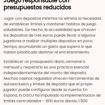
Juego responsable con
presupuestos reducidos
Jugar con depositos minimos no elimina la necesidad
de establecer limites y mantener habitos de juego
saludables. De hecho, la accesibilidad que ofrecen
los depositos de tres euros puede llevar a algunos
jugadores a realizar multiples depositos en poco
tiempo, acumulando un gasto que supera lo que
habian planificado destinar al entretenimiento.
Establecer un presupuesto diario, semanal o
mensual y respetarlo es una practica esencial
independientemente del monto del deposito.
Muchos casinos regulados ofrecen herramientas de
autoexclusion y limites de deposito que el propio
jugador puede configurar desde su cuenta. En
Espana, la DGOJ ha impulsado la implementacion de
limites centralizados – 600 euros diarios, 1.500