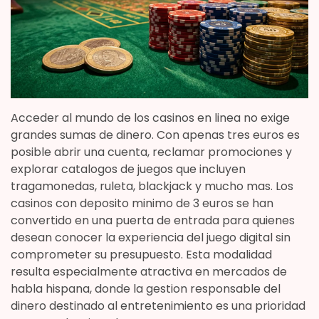
Acceder al mundo de los casinos en linea no exige
grandes sumas de dinero. Con apenas tres euros es
posible abrir una cuenta, reclamar promociones y
explorar catalogos de juegos que incluyen
tragamonedas, ruleta, blackjack y mucho mas. Los
casinos con deposito minimo de 3 euros se han
convertido en una puerta de entrada para quienes
desean conocer la experiencia del juego digital sin
comprometer su presupuesto. Esta modalidad
resulta especialmente atractiva en mercados de
habla hispana, donde la gestion responsable del
dinero destinado al entretenimiento es una prioridad