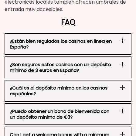
electronicas locales tambien ofrecen umbrales de
entrada muy accesibles.
FAQ
¿Están bien regulados los casinos en línea en
España?
¿Son seguros estos casinos con un depósito
mínimo de 3 euros en España?
¿Cuál es el depósito mínimo en los casinos
españoles?
¿Puedo obtener un bono de bienvenida con
un depósito mínimo de €3?
Can I get a welcome bonus with a minimum