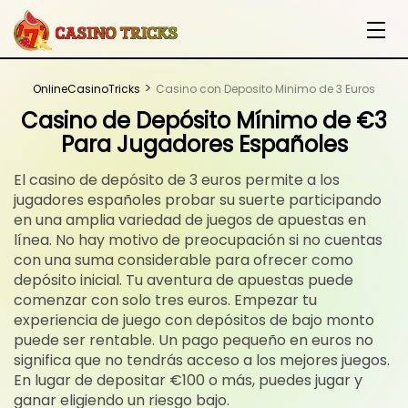
>
OnlineCasinoTricks
Casino con Deposito Minimo de 3 Euros
Casino de Depósito Mínimo de €3
Para Jugadores Españoles
El casino de depósito de 3 euros permite a los
jugadores españoles probar su suerte participando
en una amplia variedad de juegos de apuestas en
línea. No hay motivo de preocupación si no cuentas
con una suma considerable para ofrecer como
depósito inicial. Tu aventura de apuestas puede
comenzar con solo tres euros. Empezar tu
experiencia de juego con depósitos de bajo monto
puede ser rentable. Un pago pequeño en euros no
significa que no tendrás acceso a los mejores juegos.
En lugar de depositar €100 o más, puedes jugar y
ganar eligiendo un riesgo bajo.