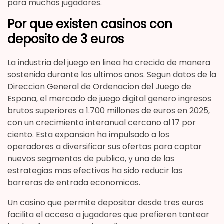
para muchos jugadores.
Por que existen casinos con
deposito de 3 euros
La industria del juego en linea ha crecido de manera
sostenida durante los ultimos anos. Segun datos de la
Direccion General de Ordenacion del Juego de
Espana, el mercado de juego digital genero ingresos
brutos superiores a 1.700 millones de euros en 2025,
con un crecimiento interanual cercano al 17 por
ciento. Esta expansion ha impulsado a los
operadores a diversificar sus ofertas para captar
nuevos segmentos de publico, y una de las
estrategias mas efectivas ha sido reducir las
barreras de entrada economicas.
Un casino que permite depositar desde tres euros
facilita el acceso a jugadores que prefieren tantear