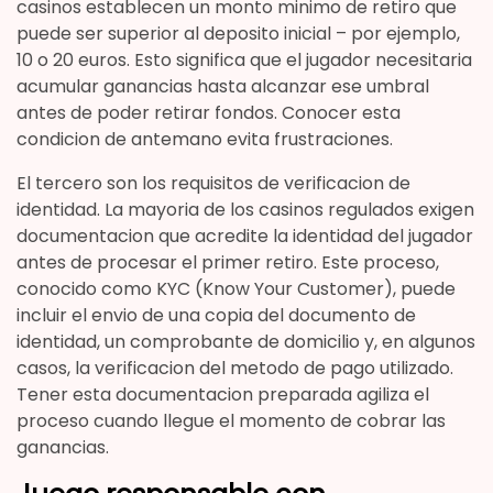
casinos establecen un monto minimo de retiro que
puede ser superior al deposito inicial – por ejemplo,
10 o 20 euros. Esto significa que el jugador necesitaria
acumular ganancias hasta alcanzar ese umbral
antes de poder retirar fondos. Conocer esta
condicion de antemano evita frustraciones.
El tercero son los requisitos de verificacion de
identidad. La mayoria de los casinos regulados exigen
documentacion que acredite la identidad del jugador
antes de procesar el primer retiro. Este proceso,
conocido como KYC (Know Your Customer), puede
incluir el envio de una copia del documento de
identidad, un comprobante de domicilio y, en algunos
casos, la verificacion del metodo de pago utilizado.
Tener esta documentacion preparada agiliza el
proceso cuando llegue el momento de cobrar las
ganancias.