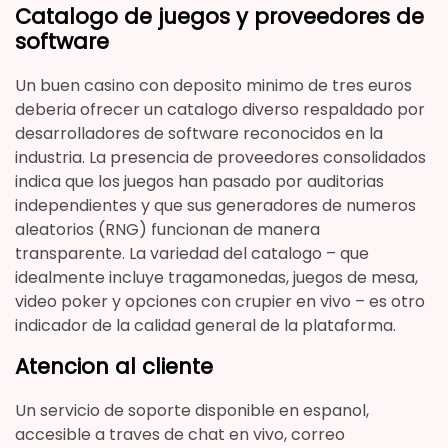
Catalogo de juegos y proveedores de
software
Un buen casino con deposito minimo de tres euros
deberia ofrecer un catalogo diverso respaldado por
desarrolladores de software reconocidos en la
industria. La presencia de proveedores consolidados
indica que los juegos han pasado por auditorias
independientes y que sus generadores de numeros
aleatorios (RNG) funcionan de manera
transparente. La variedad del catalogo – que
idealmente incluye tragamonedas, juegos de mesa,
video poker y opciones con crupier en vivo – es otro
indicador de la calidad general de la plataforma.
Atencion al cliente
Un servicio de soporte disponible en espanol,
accesible a traves de chat en vivo, correo