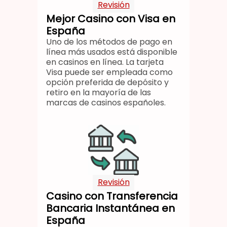
Revisión
Mejor Casino con Visa en
España
Uno de los métodos de pago en
línea más usados está disponible
en casinos en línea. La tarjeta
Visa puede ser empleada como
opción preferida de depósito y
retiro en la mayoría de las
marcas de casinos españoles.
Revisión
Casino con Transferencia
Bancaria Instantánea en
España