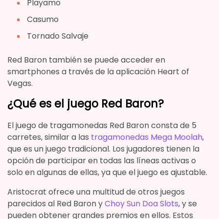
Playamo
Casumo
Tornado Salvaje
Red Baron también se puede acceder en
smartphones a través de la aplicación Heart of
Vegas.
¿Qué es el juego Red Baron?
El juego de tragamonedas Red Baron consta de 5
carretes, similar a las
tragamonedas Mega Moolah
,
que es un juego tradicional. Los jugadores tienen la
opción de participar en todas las líneas activas o
solo en algunas de ellas, ya que el juego es ajustable.
Aristocrat ofrece una multitud de otros juegos
parecidos al Red Baron y
Choy Sun Doa Slots
, y se
pueden obtener grandes premios en ellos. Estos