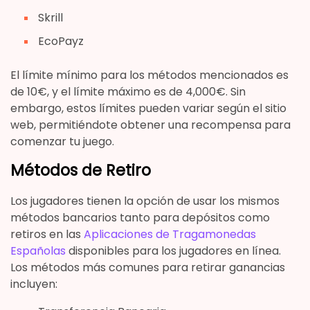
Skrill
EcoPayz
El límite mínimo para los métodos mencionados es
de 10€, y el límite máximo es de 4,000€. Sin
embargo, estos límites pueden variar según el sitio
web, permitiéndote obtener una recompensa para
comenzar tu juego.
Métodos de Retiro
Los jugadores tienen la opción de usar los mismos
métodos bancarios tanto para depósitos como
retiros en las
Aplicaciones de Tragamonedas
Españolas
disponibles para los jugadores en línea.
Los métodos más comunes para retirar ganancias
incluyen: