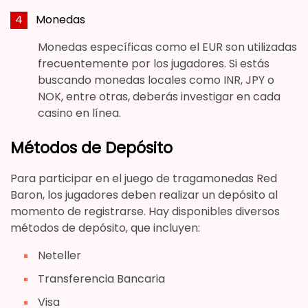
Monedas
Monedas específicas como el EUR son utilizadas
frecuentemente por los jugadores. Si estás
buscando monedas locales como INR, JPY o
NOK, entre otras, deberás investigar en cada
casino en línea.
Métodos de Depósito
Para participar en el juego de tragamonedas Red
Baron, los jugadores deben realizar un depósito al
momento de registrarse. Hay disponibles diversos
métodos de depósito, que incluyen:
Neteller
Transferencia Bancaria
Visa