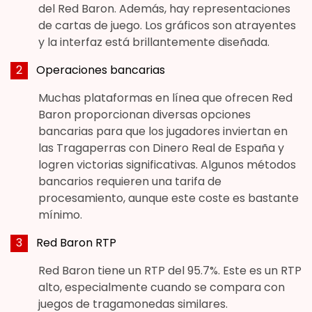
del Red Baron. Además, hay representaciones
de cartas de juego. Los gráficos son atrayentes
y la interfaz está brillantemente diseñada.
Operaciones bancarias
Muchas plataformas en línea que ofrecen Red
Baron proporcionan diversas opciones
bancarias para que los jugadores inviertan en
las Tragaperras con Dinero Real de España y
logren victorias significativas. Algunos métodos
bancarios requieren una tarifa de
procesamiento, aunque este coste es bastante
mínimo.
Red Baron RTP
Red Baron tiene un RTP del 95.7%. Este es un RTP
alto, especialmente cuando se compara con
juegos de tragamonedas similares.