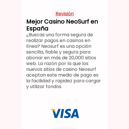
Revisión
Mejor Casino NeoSurf en
España
¿Buscas una forma segura de
realizar pagos en casinos en
línea? Neosurf es una opción
sencilla, fiable y segura para
abonar en más de 20,000 sitios
web. La razón por la que los
nuevos sitios de casino Neosurf
aceptan este medio de pago es
la facilidad y rapidez para cargar
y utilizar fondos.