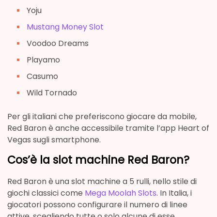
Yoju
Mustang Money Slot
Voodoo Dreams
Playamo
Casumo
Wild Tornado
Per gli italiani che preferiscono giocare da mobile,
Red Baron è anche accessibile tramite l’app Heart of
Vegas sugli smartphone.
Cos’è la slot machine Red Baron?
Red Baron è una slot machine a 5 rulli, nello stile di
giochi classici come
Mega Moolah Slots
. In Italia, i
giocatori possono configurare il numero di linee
attive, scegliendo tutte o solo alcune di esse.