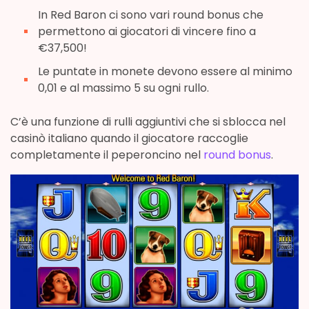
In Red Baron ci sono vari round bonus che
permettono ai giocatori di vincere fino a
€37,500!
Le puntate in monete devono essere al minimo
0,01 e al massimo 5 su ogni rullo.
C’è una funzione di rulli aggiuntivi che si sblocca nel
casinò italiano
quando il giocatore raccoglie
completamente il peperoncino nel
round bonus
.