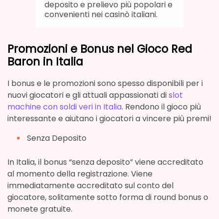
deposito e prelievo più popolari e
convenienti nei casinò italiani.
Promozioni e Bonus nel Gioco Red
Baron in Italia
I bonus e le promozioni sono spesso disponibili per i
nuovi giocatori e gli attuali
appassionati di
slot
machine con soldi veri in Italia
. Rendono il gioco più
interessante e aiutano i giocatori a vincere più premi!
Senza Deposito
In Italia, il bonus “senza deposito” viene accreditato
al momento della registrazione. Viene
immediatamente accreditato sul conto del
giocatore, solitamente sotto forma di round bonus o
monete gratuite.