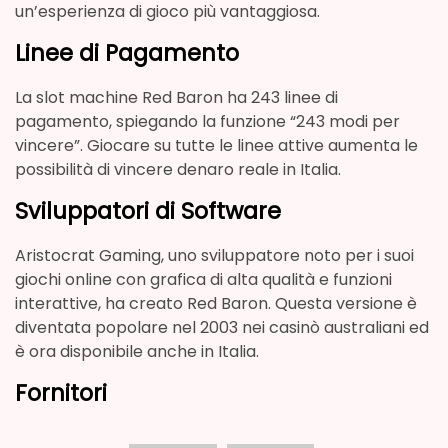
un’esperienza di gioco più vantaggiosa.
Linee di Pagamento
La slot machine Red Baron ha 243 linee di
pagamento, spiegando la funzione “243 modi per
vincere”. Giocare su tutte le linee attive aumenta le
possibilità di vincere denaro reale in Italia.
Sviluppatori di Software
Aristocrat Gaming, uno sviluppatore noto per i suoi
giochi online con grafica di alta qualità e funzioni
interattive, ha creato Red Baron. Questa versione è
diventata popolare nel 2003 nei casinò australiani ed
è ora disponibile anche in Italia.
Fornitori