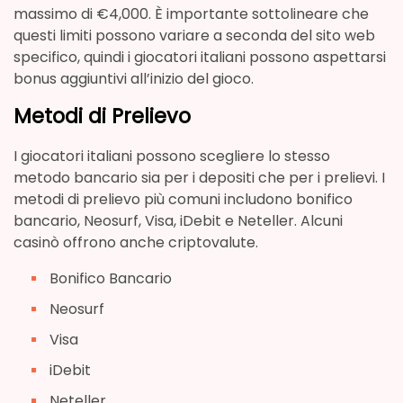
massimo di €4,000. È importante sottolineare che
questi limiti possono variare a seconda del sito web
specifico, quindi i giocatori italiani possono aspettarsi
bonus aggiuntivi all’inizio del gioco.
Metodi di Prelievo
I giocatori italiani possono scegliere lo stesso
metodo bancario sia per i depositi che per i prelievi. I
metodi di prelievo più comuni includono bonifico
bancario, Neosurf, Visa, iDebit e Neteller. Alcuni
casinò offrono anche criptovalute.
Bonifico Bancario
Neosurf
Visa
iDebit
Neteller