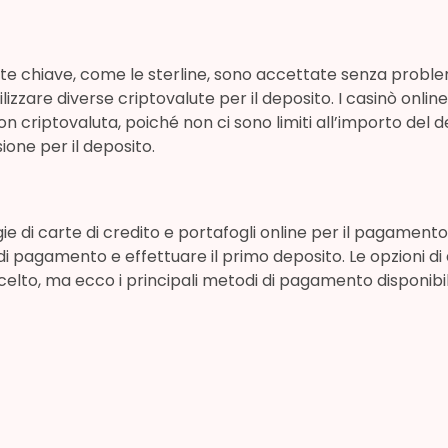
lute chiave, come le sterline, sono accettate senza proble
utilizzare diverse criptovalute per il deposito. I casinò onl
con criptovaluta, poiché non ci sono limiti all’importo del 
one per il deposito.
gie di carte di credito e portafogli online per il pagamento
di pagamento e effettuare il primo deposito. Le opzioni d
elto, ma ecco i principali metodi di pagamento disponibil