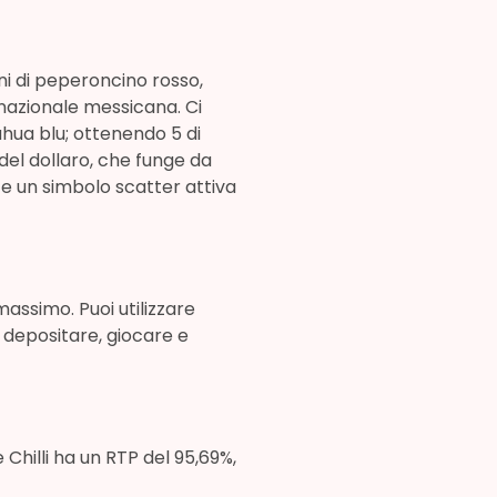
i di peperoncino rosso,
a nazionale messicana. Ci
ahua blu; ottenendo 5 di
del dollaro, che funge da
e un simbolo scatter attiva
massimo. Puoi utilizzare
 depositare, giocare e
Chilli ha un RTP del 95,69%,