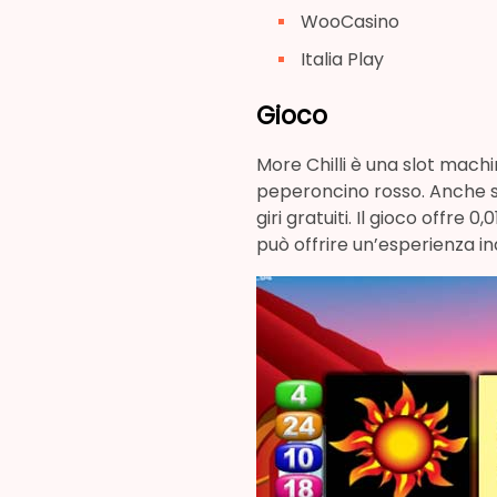
WooCasino
Italia Play
Gioco
More Chilli è una slot machi
peperoncino rosso. Anche se 
giri gratuiti. Il gioco offr
può offrire un’esperienza ind