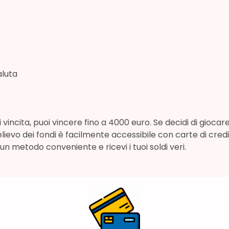
aluta
i vincita, puoi vincere fino a 4000 euro. Se decidi di gioca
elievo dei fondi è facilmente accessibile con carte di credi
un metodo conveniente e ricevi i tuoi soldi veri.