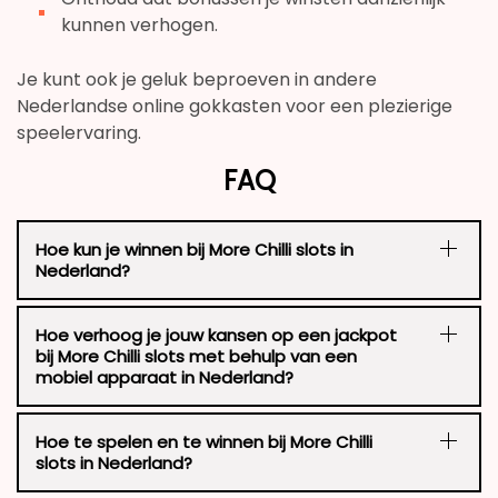
kunnen verhogen.
Je kunt ook je geluk beproeven in andere
Nederlandse online gokkasten voor een plezierige
speelervaring.
FAQ
Hoe kun je winnen bij More Chilli slots in
Nederland?
Hoe verhoog je jouw kansen op een jackpot
bij More Chilli slots met behulp van een
mobiel apparaat in Nederland?
Hoe te spelen en te winnen bij More Chilli
slots in Nederland?