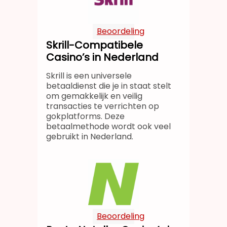
Beoordeling
Skrill-Compatibele
Casino’s in Nederland
Skrill is een universele
betaaldienst die je in staat stelt
om gemakkelijk en veilig
transacties te verrichten op
gokplatforms. Deze
betaalmethode wordt ook veel
gebruikt in Nederland.
Beoordeling