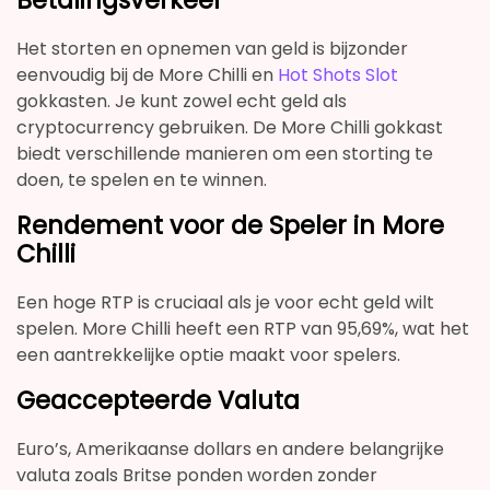
Het storten en opnemen van geld is bijzonder
eenvoudig bij de More Chilli en
Hot Shots Slot
gokkasten. Je kunt zowel echt geld als
cryptocurrency gebruiken. De More Chilli gokkast
biedt verschillende manieren om een storting te
doen, te spelen en te winnen.
Rendement voor de Speler in More
Chilli
Een hoge RTP is cruciaal als je voor echt geld wilt
spelen. More Chilli heeft een RTP van 95,69%, wat het
een aantrekkelijke optie maakt voor spelers.
Geaccepteerde Valuta
Euro’s, Amerikaanse dollars en andere belangrijke
valuta zoals Britse ponden worden zonder