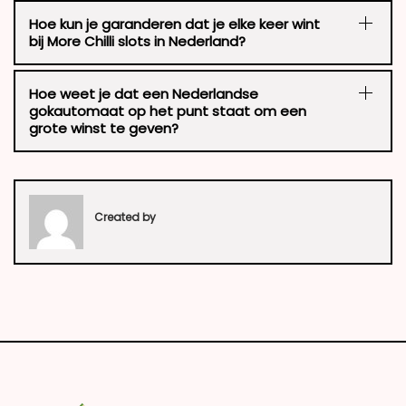
Hoe kun je garanderen dat je elke keer wint
bij More Chilli slots in Nederland?
Hoe weet je dat een Nederlandse
gokautomaat op het punt staat om een
grote winst te geven?
Created by