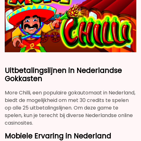
Uitbetalingslijnen in Nederlandse
Gokkasten
More Chilli, een populaire gokautomaat in Nederland,
biedt de mogelijkheid om met 30 credits te spelen
op alle 25 uitbetalingslijnen. Om deze game te
spelen, kun je terecht bij diverse Nederlandse online
casinosites.
Mobiele Ervaring in Nederland