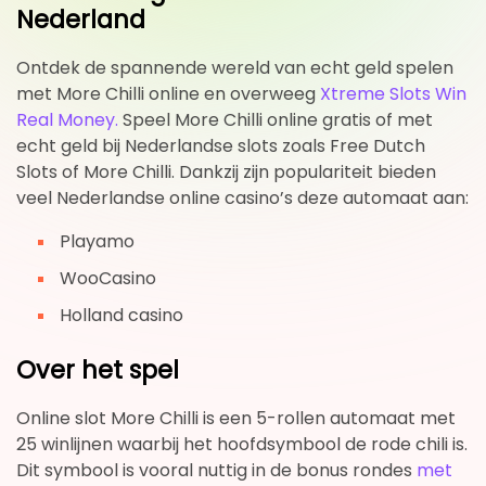
Nederland
Ontdek de spannende wereld van echt geld spelen
met More Chilli online en overweeg
Xtreme Slots Win
Real Money.
Speel More Chilli online gratis of met
echt geld bij Nederlandse slots zoals Free Dutch
Slots of More Chilli. Dankzij zijn populariteit bieden
veel Nederlandse online casino’s deze automaat aan:
Playamo
WooCasino
Holland casino
Over het spel
Online slot More Chilli is een 5-rollen automaat met
25 winlijnen waarbij het hoofdsymbool de rode chili is.
Dit symbool is vooral nuttig in de bonus rondes
met