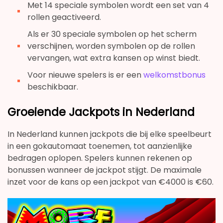
Met 14 speciale symbolen wordt een set van 4
rollen geactiveerd.
Als er 30 speciale symbolen op het scherm
verschijnen, worden symbolen op de rollen
vervangen, wat extra kansen op winst biedt.
Voor nieuwe spelers is er een
welkomstbonus
beschikbaar.
Groeiende Jackpots in Nederland
In Nederland kunnen jackpots die bij elke speelbeurt
in een gokautomaat toenemen, tot aanzienlijke
bedragen oplopen. Spelers kunnen rekenen op
bonussen wanneer de jackpot stijgt. De maximale
inzet voor de kans op een jackpot van €4000 is €60.