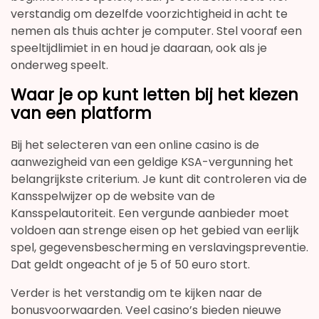
verstandig om dezelfde voorzichtigheid in acht te
nemen als thuis achter je computer. Stel vooraf een
speeltijdlimiet in en houd je daaraan, ook als je
onderweg speelt.
Waar je op kunt letten bij het kiezen
van een platform
Bij het selecteren van een online casino is de
aanwezigheid van een geldige KSA-vergunning het
belangrijkste criterium. Je kunt dit controleren via de
Kansspelwijzer op de website van de
Kansspelautoriteit. Een vergunde aanbieder moet
voldoen aan strenge eisen op het gebied van eerlijk
spel, gegevensbescherming en verslavingspreventie.
Dat geldt ongeacht of je 5 of 50 euro stort.
Verder is het verstandig om te kijken naar de
bonusvoorwaarden. Veel casino’s bieden nieuwe