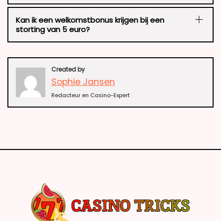
Kan ik een welkomstbonus krijgen bij een
storting van 5 euro?
Created by
Sophie Jansen
Redacteur en Casino-Expert