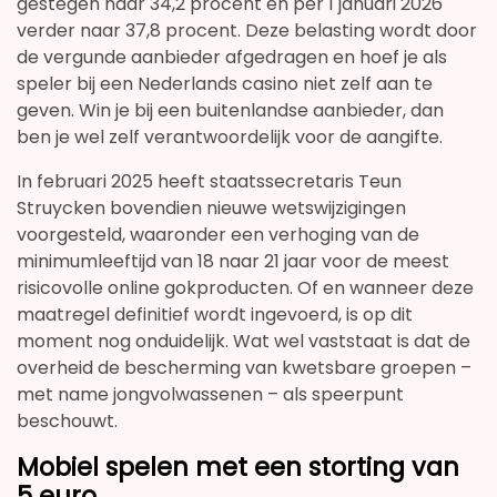
gestegen naar 34,2 procent en per 1 januari 2026
verder naar 37,8 procent. Deze belasting wordt door
de vergunde aanbieder afgedragen en hoef je als
speler bij een Nederlands casino niet zelf aan te
geven. Win je bij een buitenlandse aanbieder, dan
ben je wel zelf verantwoordelijk voor de aangifte.
In februari 2025 heeft staatssecretaris Teun
Struycken bovendien nieuwe wetswijzigingen
voorgesteld, waaronder een verhoging van de
minimumleeftijd van 18 naar 21 jaar voor de meest
risicovolle online gokproducten. Of en wanneer deze
maatregel definitief wordt ingevoerd, is op dit
moment nog onduidelijk. Wat wel vaststaat is dat de
overheid de bescherming van kwetsbare groepen –
met name jongvolwassenen – als speerpunt
beschouwt.
Mobiel spelen met een storting van
5 euro