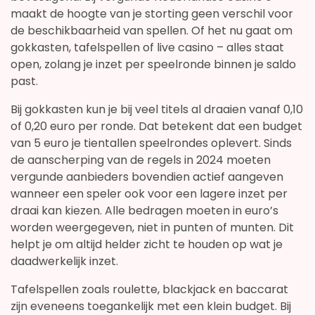
maakt de hoogte van je storting geen verschil voor
de beschikbaarheid van spellen. Of het nu gaat om
gokkasten, tafelspellen of live casino – alles staat
open, zolang je inzet per speelronde binnen je saldo
past.
Bij gokkasten kun je bij veel titels al draaien vanaf 0,10
of 0,20 euro per ronde. Dat betekent dat een budget
van 5 euro je tientallen speelrondes oplevert. Sinds
de aanscherping van de regels in 2024 moeten
vergunde aanbieders bovendien actief aangeven
wanneer een speler ook voor een lagere inzet per
draai kan kiezen. Alle bedragen moeten in euro’s
worden weergegeven, niet in punten of munten. Dit
helpt je om altijd helder zicht te houden op wat je
daadwerkelijk inzet.
Tafelspellen zoals roulette, blackjack en baccarat
zijn eveneens toegankelijk met een klein budget. Bij