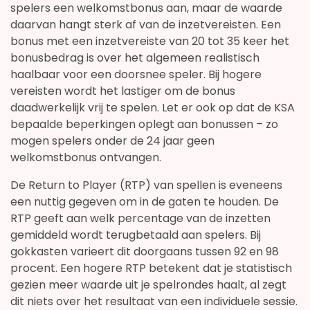
spelers een welkomstbonus aan, maar de waarde
daarvan hangt sterk af van de inzetvereisten. Een
bonus met een inzetvereiste van 20 tot 35 keer het
bonusbedrag is over het algemeen realistisch
haalbaar voor een doorsnee speler. Bij hogere
vereisten wordt het lastiger om de bonus
daadwerkelijk vrij te spelen. Let er ook op dat de KSA
bepaalde beperkingen oplegt aan bonussen – zo
mogen spelers onder de 24 jaar geen
welkomstbonus ontvangen.
De Return to Player (RTP) van spellen is eveneens
een nuttig gegeven om in de gaten te houden. De
RTP geeft aan welk percentage van de inzetten
gemiddeld wordt terugbetaald aan spelers. Bij
gokkasten varieert dit doorgaans tussen 92 en 98
procent. Een hogere RTP betekent dat je statistisch
gezien meer waarde uit je spelrondes haalt, al zegt
dit niets over het resultaat van een individuele sessie.