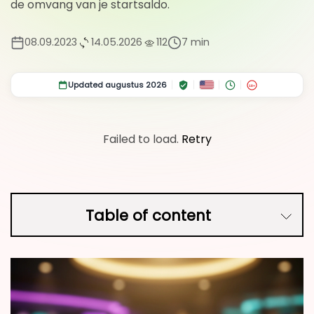
de omvang van je startsaldo.
08.09.2023
14.05.2026
112
7 min
Updated augustus 2026
18+
Failed to load.
Retry
Table of content