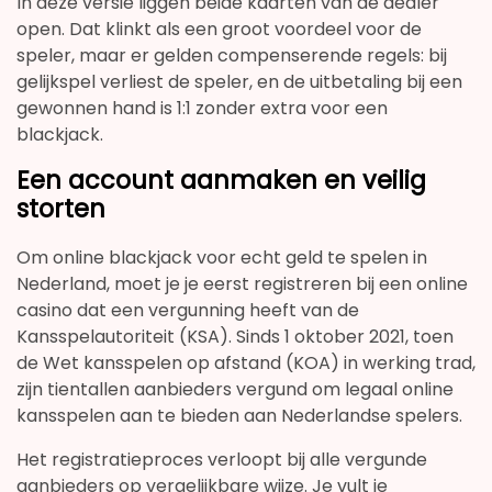
In deze versie liggen beide kaarten van de dealer
open. Dat klinkt als een groot voordeel voor de
speler, maar er gelden compenserende regels: bij
gelijkspel verliest de speler, en de uitbetaling bij een
gewonnen hand is 1:1 zonder extra voor een
blackjack.
Een account aanmaken en veilig
storten
Om online blackjack voor echt geld te spelen in
Nederland, moet je je eerst registreren bij een online
casino dat een vergunning heeft van de
Kansspelautoriteit (KSA). Sinds 1 oktober 2021, toen
de Wet kansspelen op afstand (KOA) in werking trad,
zijn tientallen aanbieders vergund om legaal online
kansspelen aan te bieden aan Nederlandse spelers.
Het registratieproces verloopt bij alle vergunde
aanbieders op vergelijkbare wijze. Je vult je