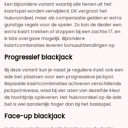
Een bijzondere variant waarbij alle tienen uit het
kaartspel worden verwijderd. Dit vergroot het
huisvoordeel, maar als compensatie gelden er extra
gunstige regels voor de speler. Zo kan de dealer een
extra kaart trekken of stoppen bij een zachte 17, en
is late overgave mogelijk. Bijzondere
kaartcombinaties leveren bonusuitbetalingen op.
Progressief blackjack
Bij deze variant kun je naast je reguliere inzet ook een
side bet plaatsen voor een progressieve jackpot.
Bepaalde kaartcombinaties activeren verschillende
jackpotniveaus, waarbij vier azen van dezelfde kleur
de hoofdprijs opleveren. Het huisvoordeel op de side
bet is wel aanzienlijk hoger dan bij het basisspel.
Face-up blackjack