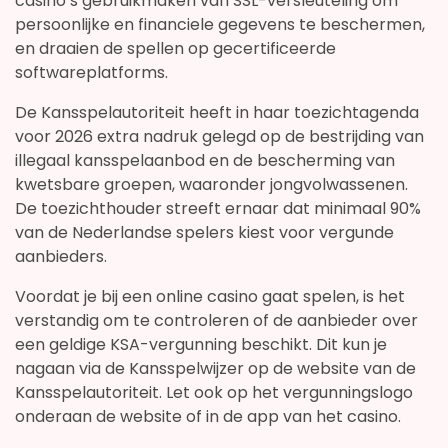
casino’s gebruikmaken van SSL-versleuteling om
persoonlijke en financiele gegevens te beschermen,
en draaien de spellen op gecertificeerde
softwareplatforms.
De Kansspelautoriteit heeft in haar toezichtagenda
voor 2026 extra nadruk gelegd op de bestrijding van
illegaal kansspelaanbod en de bescherming van
kwetsbare groepen, waaronder jongvolwassenen.
De toezichthouder streeft ernaar dat minimaal 90%
van de Nederlandse spelers kiest voor vergunde
aanbieders.
Voordat je bij een online casino gaat spelen, is het
verstandig om te controleren of de aanbieder over
een geldige KSA-vergunning beschikt. Dit kun je
nagaan via de Kansspelwijzer op de website van de
Kansspelautoriteit. Let ook op het vergunningslogo
onderaan de website of in de app van het casino.