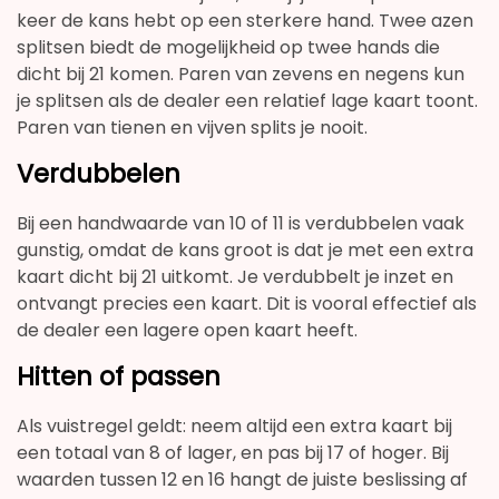
keer de kans hebt op een sterkere hand. Twee azen
splitsen biedt de mogelijkheid op twee hands die
dicht bij 21 komen. Paren van zevens en negens kun
je splitsen als de dealer een relatief lage kaart toont.
Paren van tienen en vijven splits je nooit.
Verdubbelen
Bij een handwaarde van 10 of 11 is verdubbelen vaak
gunstig, omdat de kans groot is dat je met een extra
kaart dicht bij 21 uitkomt. Je verdubbelt je inzet en
ontvangt precies een kaart. Dit is vooral effectief als
de dealer een lagere open kaart heeft.
Hitten of passen
Als vuistregel geldt: neem altijd een extra kaart bij
een totaal van 8 of lager, en pas bij 17 of hoger. Bij
waarden tussen 12 en 16 hangt de juiste beslissing af