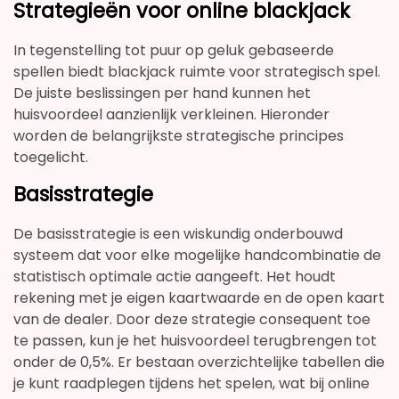
Strategieën voor online blackjack
In tegenstelling tot puur op geluk gebaseerde
spellen biedt blackjack ruimte voor strategisch spel.
De juiste beslissingen per hand kunnen het
huisvoordeel aanzienlijk verkleinen. Hieronder
worden de belangrijkste strategische principes
toegelicht.
Basisstrategie
De basisstrategie is een wiskundig onderbouwd
systeem dat voor elke mogelijke handcombinatie de
statistisch optimale actie aangeeft. Het houdt
rekening met je eigen kaartwaarde en de open kaart
van de dealer. Door deze strategie consequent toe
te passen, kun je het huisvoordeel terugbrengen tot
onder de 0,5%. Er bestaan overzichtelijke tabellen die
je kunt raadplegen tijdens het spelen, wat bij online