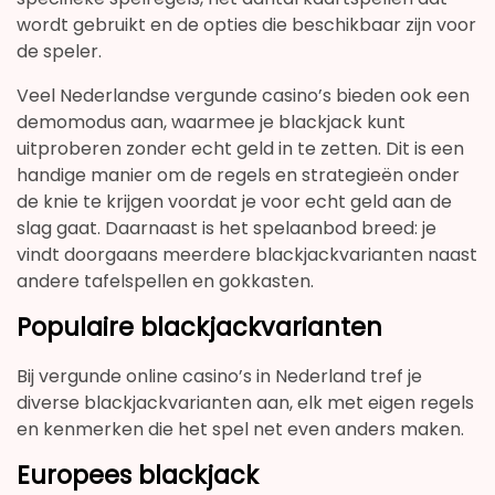
wordt gebruikt en de opties die beschikbaar zijn voor
de speler.
Veel Nederlandse vergunde casino’s bieden ook een
demomodus aan, waarmee je blackjack kunt
uitproberen zonder echt geld in te zetten. Dit is een
handige manier om de regels en strategieën onder
de knie te krijgen voordat je voor echt geld aan de
slag gaat. Daarnaast is het spelaanbod breed: je
vindt doorgaans meerdere blackjackvarianten naast
andere tafelspellen en gokkasten.
Populaire blackjackvarianten
Bij vergunde online casino’s in Nederland tref je
diverse blackjackvarianten aan, elk met eigen regels
en kenmerken die het spel net even anders maken.
Europees blackjack