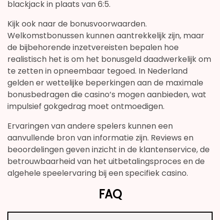
blackjack in plaats van 6:5.
Kijk ook naar de bonusvoorwaarden.
Welkomstbonussen kunnen aantrekkelijk zijn, maar
de bijbehorende inzetvereisten bepalen hoe
realistisch het is om het bonusgeld daadwerkelijk om
te zetten in opneembaar tegoed. In Nederland
gelden er wettelijke beperkingen aan de maximale
bonusbedragen die casino’s mogen aanbieden, wat
impulsief gokgedrag moet ontmoedigen.
Ervaringen van andere spelers kunnen een
aanvullende bron van informatie zijn. Reviews en
beoordelingen geven inzicht in de klantenservice, de
betrouwbaarheid van het uitbetalingsproces en de
algehele speelervaring bij een specifiek casino.
FAQ