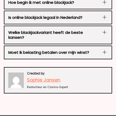
Hoe begin ik met online blackjack?
Is online blackjack legaal in Nederland?
Welke blackjackvariant heeft de beste
kansen?
Moet ik belasting betalen over mijn winst?
Created by
Sophie Jansen
Redacteur en Casino-Expert