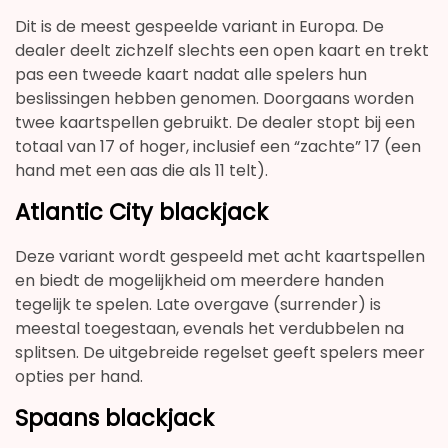
Dit is de meest gespeelde variant in Europa. De
dealer deelt zichzelf slechts een open kaart en trekt
pas een tweede kaart nadat alle spelers hun
beslissingen hebben genomen. Doorgaans worden
twee kaartspellen gebruikt. De dealer stopt bij een
totaal van 17 of hoger, inclusief een “zachte” 17 (een
hand met een aas die als 11 telt).
Atlantic City blackjack
Deze variant wordt gespeeld met acht kaartspellen
en biedt de mogelijkheid om meerdere handen
tegelijk te spelen. Late overgave (surrender) is
meestal toegestaan, evenals het verdubbelen na
splitsen. De uitgebreide regelset geeft spelers meer
opties per hand.
Spaans blackjack