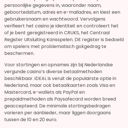
persoonlijke gegevens in, waaronder naam,
geboortedatum, adres en e-mailadres, en kiest een
gebruikersnaam en wachtwoord. Vervolgens
verifieert het casino je identiteit en controleert het
of je bent geregistreerd in CRUKS, het Centraal
Register Uitsluiting Kansspelen. Dit register is bedoeld
om spelers met problematisch gokgedrag te
beschermen.
Voor stortingen en opnames zijn bij Nederlandse
vergunde casino’s diverse betaalmethoden
beschikbaar. iDEAL is veruit de populairste optie in
Nederland, maar ook betaalkaarten zoals Visa en
Mastercard, e-wallets als PayPal en
prepaidmethoden als Paysafecard worden breed
geaccepteerd. De minimale stortingsbedragen
varieren per aanbieder, maar liggen doorgaans
tussen de 10 en 20 euro.