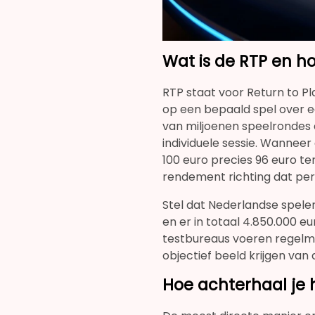
Wat is de RTP en h
RTP staat voor Return to Pl
op een bepaald spel over e
van miljoenen speelrondes 
individuele sessie. Wanneer
100 euro precies 96 euro te
rendement richting dat pe
Stel dat Nederlandse spele
en er in totaal 4.850.000 eu
testbureaus voeren regelma
objectief beeld krijgen van
Hoe achterhaal je 