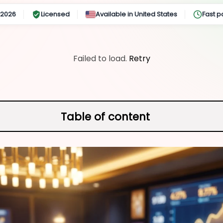
 2026
Licensed
Available in United States
Fast p
Failed to load.
Retry
Table of content