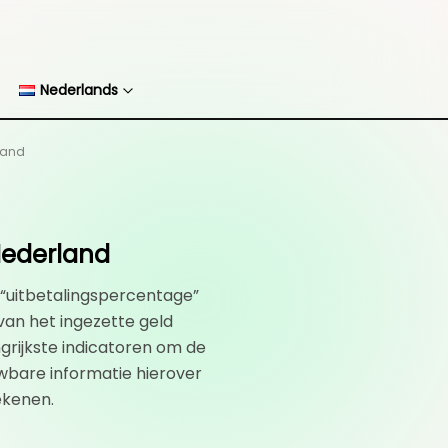
Nederlands
land
 Nederland
m “uitbetalingspercentage”
 van het ingezette geld
ngrijkste indicatoren om de
wbare informatie hierover
ekenen.