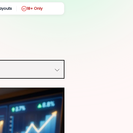
ayouts
18+ Only
18+