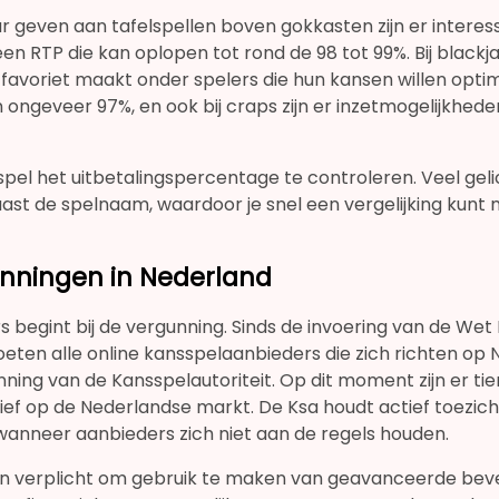
r geven aan tafelspellen boven gokkasten zijn er interes
e een RTP die kan oplopen tot rond de 98 tot 99%. Bij blackj
n favoriet maakt onder spelers die hun kansen willen optim
 ongeveer 97%, en ook bij craps zijn er inzetmogelijkhed
k spel het uitbetalingspercentage te controleren. Veel ge
ast de spelnaam, waardoor je snel een vergelijking kunt 
unningen in Nederland
 begint bij de vergunning. Sinds de invoering van de We
oeten alle online kansspelaanbieders die zich richten op
ning van de Kansspelautoriteit. Op dit moment zijn er ti
ief op de Nederlandse markt. De Ksa houdt actief toezic
wanneer aanbieders zich niet aan de regels houden.
jn verplicht om gebruik te maken van geavanceerde bevei