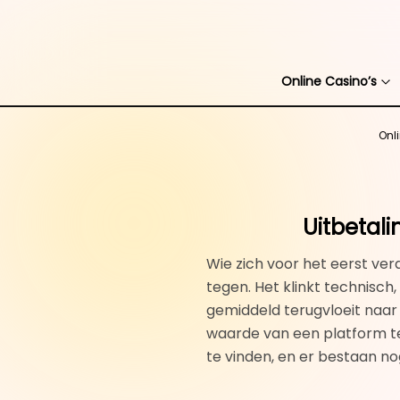
Online Casino’s
Onl
Uitbetali
Wie zich voor het eerst ver
tegen. Het klinkt technisch,
gemiddeld terugvloeit naar 
waarde van een platform te
te vinden, en er bestaan n