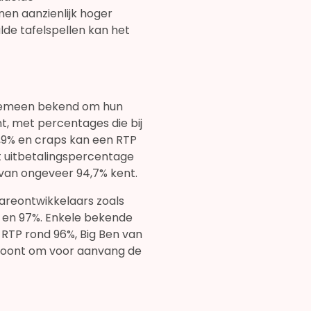
nen aanzienlijk hoger
lde tafelspellen kan het
algemeen bekend om hun
, met percentages die bij
,9% en craps kan een RTP
et uitbetalingspercentage
 van ongeveer 94,7% kent.
wareontwikkelaars zoals
 en 97%. Enkele bekende
RTP rond 96%, Big Ben van
 loont om voor aanvang de