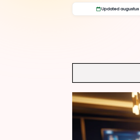
Updated augustus