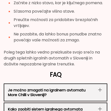
Začnite z nizko stavo, kar je ključnega pomena.
Sčasoma povečajte višino stave.
Preučite možnosti za pridobitev brezplačnih
vrtljajev.
Ne pozabite, da lahko bonus ponudbe znatno
povečajo vaše možnosti za zmago.
Poleg tega lahko vedno preizkusite svojo srečo na
drugih spletnih igralnih avtomatih v Sloveniji in
doživite nepozabne igralne trenutke.
FAQ
Je možno zmagati na igralnem avtomatu
More Chilli v Sloveniji?
Kako zaobiti sistem igralnega avtomata