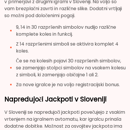
v primerjavi z drugimi igrami v Sloveniji. Na voljo so
vam brezplačni zavrti in različne slike. Dodatni vrtljaji
so možni pod določenimi pogoji.
9, 14 in 30 razpršenih simbolov nudijo različne
komplete koles in funkcij.
Z 14 razpršenimi simboli se aktivira komplet 4
koles.
Če se na kolesih pojavi 30 razpršenih simbolov,
se zamenjajo stolpci simbolov na vsakem kolesu
z simboli, ki zamenjajo običajne 1 ali 2.
Za nove igralce je na voljo registracijski bonus.
Napredujoči Jackpoti v Sloveniji
V Sloveniji se napredujoči jackpoti povečujejo z vsakim
vrtenjem na igralnem avtomatu, kar igralcu prinaša
dodatne dobitke. Možnost za osvojitev jackpota ima