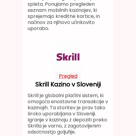
spleta. Ponujamo pregleden
seznam mobilnih kazinojev, ki
sprejemajo kreditne kartice, in
načinov za njihovo učinkovito
uporabo.
Pregled
Skrill Kazino v Slovenij
i
Skrill je globalni plačilni sistem, ki
omogoča enostavne transakcije v
kazinojih. Ta storitev je prav tako
široko uporabljana v Sloveniji.
Igranje v kazinoju z depoziti preko
Skrilla je varno, z zagotovljenim
odsotnostjo goljufije.