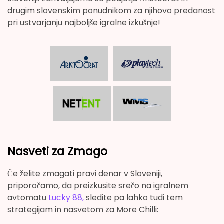
drugim slovenskim ponudnikom za njihovo predanost
pri ustvarjanju najboljše igralne izkušnje!
Nasveti za Zmago
Če želite zmagati pravi denar v Sloveniji,
priporočamo, da preizkusite srečo na igralnem
avtomatu
Lucky 88,
sledite pa lahko tudi tem
strategijam in nasvetom za More Chilli: