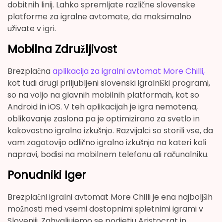
dobitnih linij. Lahko spremljate različne slovenske
platforme za igralne avtomate, da maksimalno
uživate v igri.
Mobilna Združljivost
Brezplačna
aplikacija za igralni avtomat More Chilli,
kot tudi drugi priljubljeni slovenski igralniški programi,
so na voljo na glavnih mobilnih platformah, kot so
Android in iOS. V teh aplikacijah je igra nemotena,
oblikovanje zaslona pa je optimizirano za svetlo in
kakovostno igralno izkušnjo. Razvijalci so storili vse, da
vam zagotovijo odlično igralno izkušnjo na kateri koli
napravi, bodisi na mobilnem telefonu ali računalniku.
Ponudniki Iger
Brezplačni igralni avtomat More Chilli je ena najboljših
možnosti med vsemi dostopnimi spletnimi igrami v
Sloveniji. Zahvaljujemo se podjetju Aristocrat in