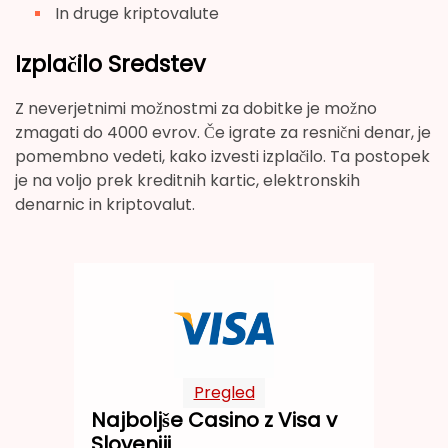
In druge kriptovalute
Izplačilo Sredstev
Z neverjetnimi možnostmi za dobitke je možno
zmagati do 4000 evrov. Če igrate za resnični denar, je
pomembno vedeti, kako izvesti izplačilo. Ta postopek
je na voljo prek kreditnih kartic, elektronskih
denarnic in kriptovalut.
Pregled
Najboljše Casino z Visa v
Sloveniji