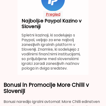
Pregled
Najboljše Paypal Kazino v
Sloveniji
Spletni kazinoji, ki sodelujejo s
Paypal, veljajo za ene najbolj
zanesljivih igralnih platform v
Sloveniji. Znamke, ki sodelujejo z
vodilnimi finančnimi institucijami,
so priljubljene med slovenskimi
igralci zaradi zanesljivih načinov
pologa in dviga sredstev.
Bonusi in Promocije More Chilli v
Sloveniji
Bonusi naredijo igralni avtomat More Chilli edinstven