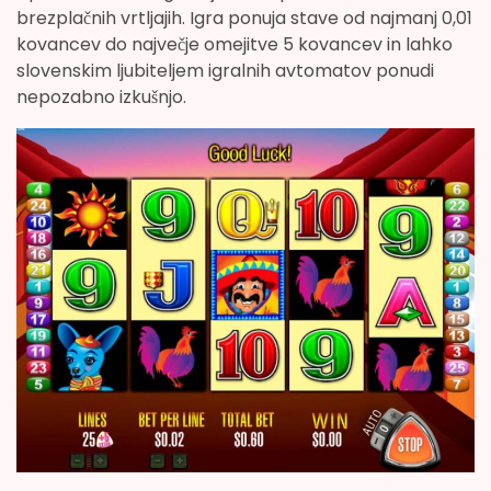
brezplačnih vrtljajih. Igra ponuja stave od najmanj 0,01
kovancev do največje omejitve 5 kovancev in lahko
slovenskim ljubiteljem igralnih avtomatov ponudi
nepozabno izkušnjo.