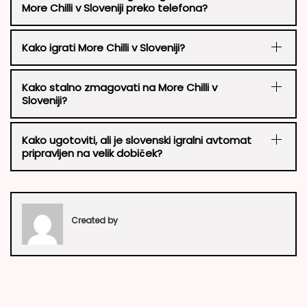
More Chilli v Sloveniji preko telefona?
Kako igrati More Chilli v Sloveniji?
Kako stalno zmagovati na More Chilli v
Sloveniji?
Kako ugotoviti, ali je slovenski igralni avtomat
pripravljen na velik dobiček?
Created by