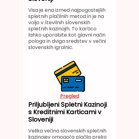
Visa je ena izmed najpogostejših
spletnih plačilnih metod in je na
voljo v številnih slovenskih
spletnih kazinojih. To kartico
lahko uporabite kot glavni način
pologa in dviga sredstev v večini
slovenskih igralnic.
Pregled
Priljubljeni Spletni Kazinoji
s Kreditnimi Karticami v
Sloveniji
Velika večina slovenskih spletnih
kazinojev omogoča plačila preko