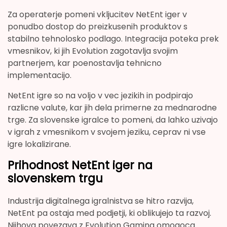
Za operaterje pomeni vkljucitev NetEnt iger v
ponudbo dostop do preizkusenih produktov s
stabilno tehnolosko podlago. Integracija poteka prek
vmesnikov, ki jih Evolution zagotavlja svojim
partnerjem, kar poenostavlja tehnicno
implementacijo.
NetEnt igre so na voljo v vec jezikih in podpirajo
razlicne valute, kar jih dela primerne za mednarodne
trge. Za slovenske igralce to pomeni, da lahko uzivajo
v igrah z vmesnikom v svojem jeziku, ceprav ni vse
igre lokalizirane.
Prihodnost NetEnt iger na
slovenskem trgu
Industrija digitalnega igralnistva se hitro razvija,
NetEnt pa ostaja med podjetji, ki oblikujejo ta razvoj.
Njihova povezava z Evolution Gaming omogoca