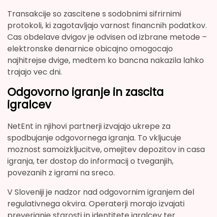
Transakcije so zascitene s sodobnimi sifrirnimi
protokoli, ki zagotavljajo varnost financnih podatkov.
Cas obdelave dvigov je odvisen od izbrane metode –
elektronske denarnice obicajno omogocajo
najhitrejse dvige, medtem ko bancna nakazila lahko
trajajo vec dni.
Odgovorno igranje in zascita
igralcev
NetEnt in njihovi partnerji izvajajo ukrepe za
spodbujanje odgovornega igranja. To vkljucuje
moznost samoizkljucitve, omejitev depozitov in casa
igranja, ter dostop do informacij o tveganjih,
povezanih z igrami na sreco.
V Sloveniji je nadzor nad odgovornim igranjem del
regulativnega okvira. Operaterji morajo izvajati
preverjanje starosti in identitete igralcev ter