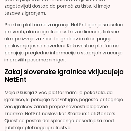
zagotavljati dostop do pomoči za tiste, ki imajo
tezave z igranjem.
Pri izbiri platforme za igranje NetEnt iger je smiselno
preveriti, ali ima igralnica ustrezne licence, kaksne
ukrepe izvaja za zascito igralcev in ali so pogoji
poslovanja jasno navedeni. Kakovostne platforme
ponujajo pregledne informacije o stopnjah vracanja
in pravilih posameznih iger.
Zakaj slovenske igralnice vkljucujejo
NetEnt
Moja izkusnja z vec platformami je pokazala, da
igralnice, ki ponujajo NetEnt igre, pogosto pritegnejo
vec igralcev zaradi prepoznavnosti blagovne
znamke. NetEnt naslovi kot Starburst ali Gonzo’s
Quest so postali del splosenga besednjaka med
ljubitelji spletnega igralnistva.