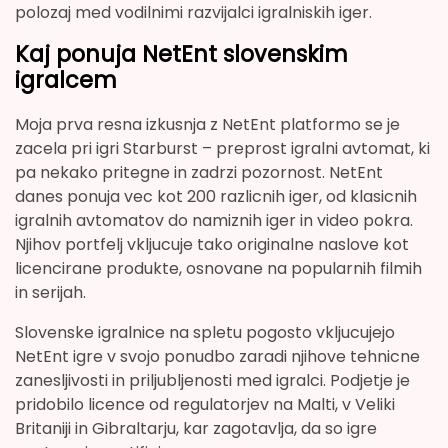
polozaj med vodilnimi razvijalci igralniskih iger.
Kaj ponuja NetEnt slovenskim
igralcem
Moja prva resna izkusnja z NetEnt platformo se je
zacela pri igri Starburst – preprost igralni avtomat, ki
pa nekako pritegne in zadrzi pozornost. NetEnt
danes ponuja vec kot 200 razlicnih iger, od klasicnih
igralnih avtomatov do namiznih iger in video pokra.
Njihov portfelj vkljucuje tako originalne naslove kot
licencirane produkte, osnovane na popularnih filmih
in serijah.
Slovenske igralnice na spletu pogosto vkljucujejo
NetEnt igre v svojo ponudbo zaradi njihove tehnicne
zanesljivosti in priljubljenosti med igralci. Podjetje je
pridobilo licence od regulatorjev na Malti, v Veliki
Britaniji in Gibraltarju, kar zagotavlja, da so igre