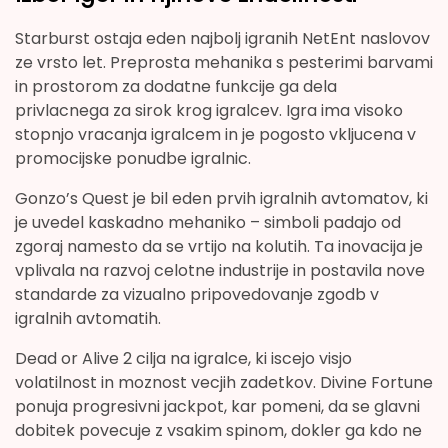
Starburst ostaja eden najbolj igranih NetEnt naslovov
ze vrsto let. Preprosta mehanika s pesterimi barvami
in prostorom za dodatne funkcije ga dela
privlacnega za sirok krog igralcev. Igra ima visoko
stopnjo vracanja igralcem in je pogosto vkljucena v
promocijske ponudbe igralnic.
Gonzo’s Quest je bil eden prvih igralnih avtomatov, ki
je uvedel kaskadno mehaniko – simboli padajo od
zgoraj namesto da se vrtijo na kolutih. Ta inovacija je
vplivala na razvoj celotne industrije in postavila nove
standarde za vizualno pripovedovanje zgodb v
igralnih avtomatih.
Dead or Alive 2 cilja na igralce, ki iscejo visjo
volatilnost in moznost vecjih zadetkov. Divine Fortune
ponuja progresivni jackpot, kar pomeni, da se glavni
dobitek povecuje z vsakim spinom, dokler ga kdo ne