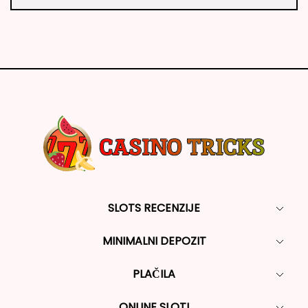
SLOTS RECENZIJE
MINIMALNI DEPOZIT
PLAČILA
ONLINE SLOTI