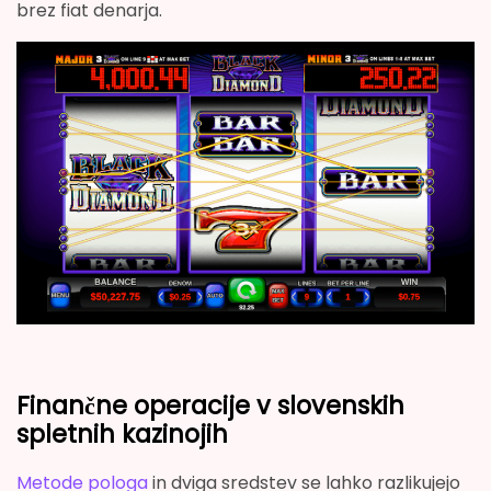
brez fiat denarja.
Finančne operacije v slovenskih
spletnih kazinojih
Metode pologa
in dviga sredstev se lahko razlikujejo