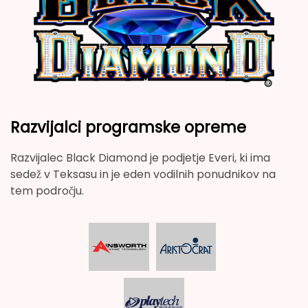
Razvijalci programske opreme
Razvijalec Black Diamond je podjetje Everi, ki ima
sedež v Teksasu in je eden vodilnih ponudnikov na
tem področju.