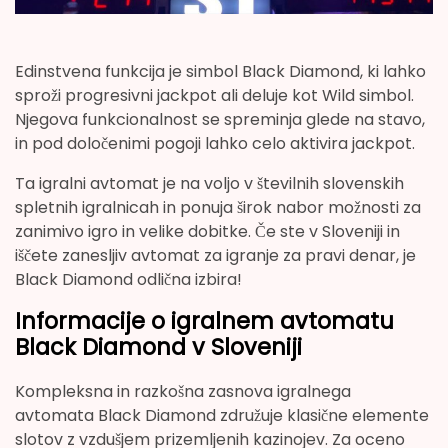
Edinstvena funkcija je simbol Black Diamond, ki lahko
sproži progresivni jackpot ali deluje kot Wild simbol.
Njegova funkcionalnost se spreminja glede na stavo,
in pod določenimi pogoji lahko celo aktivira jackpot.
Ta igralni avtomat je na voljo v številnih slovenskih
spletnih igralnicah in ponuja širok nabor možnosti za
zanimivo igro in velike dobitke. Če ste v Sloveniji in
iščete zanesljiv avtomat za igranje za pravi denar, je
Black Diamond odlična izbira!
Informacije o igralnem avtomatu
Black Diamond v Sloveniji
Kompleksna in razkošna zasnova igralnega
avtomata Black Diamond združuje klasične elemente
slotov z vzdušjem prizemljenih kazinojev. Za oceno