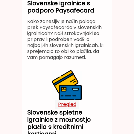
Slovenske igralnice s
podporo Paysafecard
Kako zanesljiv je način pologa
prek Paysafecarda v slovenskih
igralnicah? Naši strokovnjaki so
pripravili podroben vodič o
najboljših slovenskih igralnicah, ki
sprejemajo to obliko plačila, da
vam pomagajo razumeti.
Pregled
Slovenske spletne
igralnice z možnostjo
plačila s kreditnimi