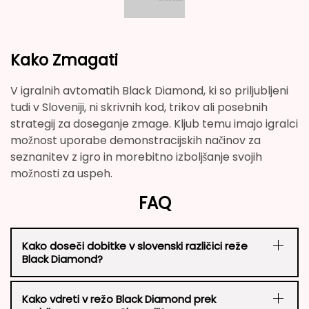
Kako Zmagati
V igralnih avtomatih Black Diamond, ki so priljubljeni
tudi v Sloveniji, ni skrivnih kod, trikov ali posebnih
strategij za doseganje zmage. Kljub temu imajo igralci
možnost uporabe demonstracijskih načinov za
seznanitev z igro in morebitno izboljšanje svojih
možnosti za uspeh.
FAQ
Kako doseči dobitke v slovenski različici reže
Black Diamond?
Kako vdreti v režo Black Diamond prek