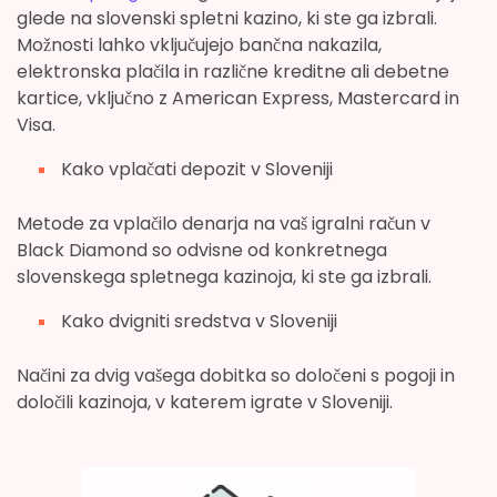
glede na slovenski spletni kazino, ki ste ga izbrali.
Možnosti lahko vključujejo bančna nakazila,
elektronska plačila in različne kreditne ali debetne
kartice, vključno z American Express, Mastercard in
Visa.
Kako vplačati depozit v Sloveniji
Metode za vplačilo denarja na vaš igralni račun v
Black Diamond so odvisne od konkretnega
slovenskega spletnega kazinoja, ki ste ga izbrali.
Kako dvigniti sredstva v Sloveniji
Načini za dvig vašega dobitka so določeni s pogoji in
določili kazinoja, v katerem igrate v Sloveniji.