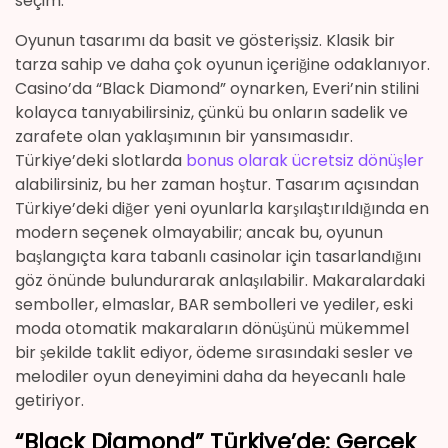
seçim.
Oyunun tasarımı da basit ve gösterişsiz. Klasik bir
tarza sahip ve daha çok oyunun içeriğine odaklanıyor.
Casino’da “Black Diamond” oynarken, Everi’nin stilini
kolayca tanıyabilirsiniz, çünkü bu onların sadelik ve
zarafete olan yaklaşımının bir yansımasıdır.
Türkiye’deki slotlarda
bonus olarak ücretsiz dönüşler
alabilirsiniz, bu her zaman hoştur. Tasarım açısından
Türkiye’deki diğer yeni oyunlarla karşılaştırıldığında en
modern seçenek olmayabilir; ancak bu, oyunun
başlangıçta kara tabanlı casinolar için tasarlandığını
göz önünde bulundurarak anlaşılabilir. Makaralardaki
semboller, elmaslar, BAR sembolleri ve yediler, eski
moda otomatik makaraların dönüşünü mükemmel
bir şekilde taklit ediyor, ödeme sırasındaki sesler ve
melodiler oyun deneyimini daha da heyecanlı hale
getiriyor.
“Black Diamond” Türkiye’de: Gerçek