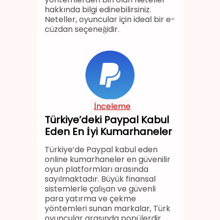
hakkında bilgi edinebilirsiniz.
Neteller, oyuncular için ideal bir e-
cüzdan seçeneğidir.
İnceleme
Türkiye’deki Paypal Kabul
Eden En İyi Kumarhaneler
Türkiye’de Paypal kabul eden
online kumarhaneler en güvenilir
oyun platformları arasında
sayılmaktadır. Büyük finansal
sistemlerle çalışan ve güvenli
para yatırma ve çekme
yöntemleri sunan markalar, Türk
oyuncular arasında popülerdir.