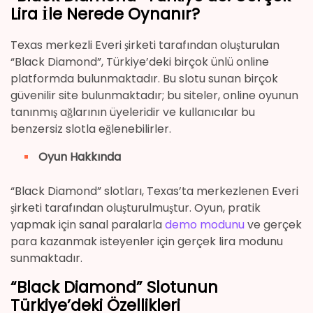
Lira İle Nerede Oynanır?
Texas merkezli Everi şirketi tarafından oluşturulan
“Black Diamond”, Türkiye’deki birçok ünlü online
platformda bulunmaktadır. Bu slotu sunan birçok
güvenilir site bulunmaktadır; bu siteler, online oyunun
tanınmış ağlarının üyeleridir ve kullanıcılar bu
benzersiz slotla eğlenebilirler.
Oyun Hakkında
“Black Diamond” slotları, Texas’ta merkezlenen Everi
şirketi tarafından oluşturulmuştur. Oyun, pratik
yapmak için sanal paralarla
demo modunu
ve gerçek
para kazanmak isteyenler için gerçek lira modunu
sunmaktadır.
“Black Diamond” Slotunun
Türkiye’deki Özellikleri