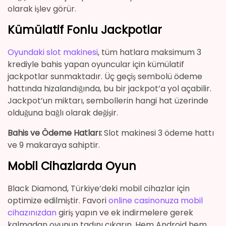
olarak işlev görür.
Kümülatif Fonlu Jackpotlar
Oyundaki slot makinesi
, tüm hatlara maksimum 3
krediyle bahis yapan oyuncular için kümülatif
jackpotlar sunmaktadır. Üç geçiş sembolü ödeme
hattında hizalandığında, bu bir jackpot’a yol açabilir.
Jackpot’un miktarı, sembollerin hangi hat üzerinde
olduğuna bağlı olarak değişir.
Bahis ve Ödeme Hatları:
Slot makinesi 3 ödeme hattı
ve 9 makaraya sahiptir.
Mobil Cihazlarda Oyun
Black Diamond, Türkiye’deki mobil cihazlar için
optimize edilmiştir. Favori
online casinonuza mobil
cihazınızdan
giriş yapın ve ek indirmelere gerek
kalmadan oyunun tadını çıkarın. Hem Android hem