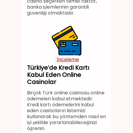
casino seçerken temel faktör,
banka işlemlerinin garantili
güvenliği olmaktadır.
İnceleme
Türkiye’de Kredi Kartı
Kabul Eden Online
Casinolar
Birçok Türk online casinosu online
ödemeleri kabul etmektedir.
Kredi kartı ödemelerini kabul
eden casinoların listemizi
kullanarak bu yöntemden nasıl en
iyi şekilde yararlanabileceğinizi
öğrenin.