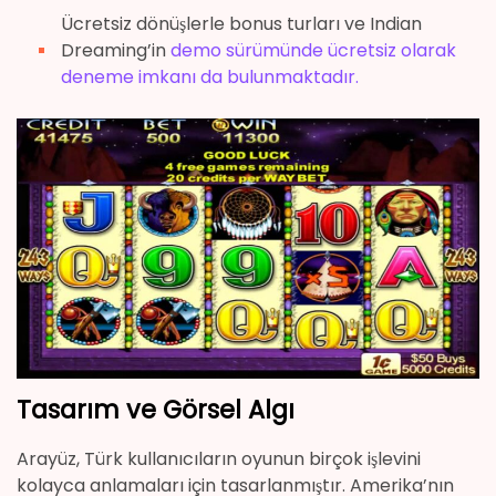
Ücretsiz dönüşlerle bonus turları ve Indian
Dreaming’in
demo sürümünde ücretsiz olarak
deneme imkanı da bulunmaktadır.
Tasarım ve Görsel Algı
Arayüz, Türk kullanıcıların oyunun birçok işlevini
kolayca anlamaları için tasarlanmıştır. Amerika’nın