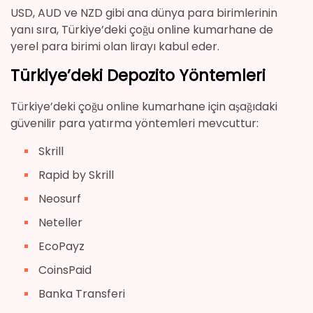
USD, AUD ve NZD gibi ana dünya para birimlerinin
yanı sıra, Türkiye’deki çoğu online kumarhane de
yerel para birimi olan lirayı kabul eder.
Türkiye’deki Depozito Yöntemleri
Türkiye’deki çoğu online kumarhane için aşağıdaki
güvenilir para yatırma yöntemleri mevcuttur:
Skrill
Rapid by Skrill
Neosurf
Neteller
EcoPayz
CoinsPaid
Banka Transferi