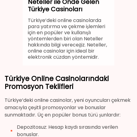
Neteller ile Önde Gelen
Türkiye Casinoları
Türkiye’deki online casinolarda
para yatırma ve çekme işlemleri
için en popüler ve kullanışlı
yöntemlerden biri olan Neteller
hakkında bilgi vereceğiz. Neteller,
online casinolar için ideal bir
elektronik cüzdan yöntemidir.
Türkiye Online Casinolarındaki
Promosyon Teklifleri
Türkiye’deki online casinolar, yeni oyuncuları çekmek
amacıyla çeşitli promosyonlar ve bonuslar
sunmaktadır. Üç en popüler bonus türü şunlardır:
Depozitosuz: Hesap kaydı sırasında verilen
bonuslar.