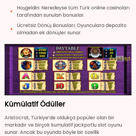
Hoşgeldin: Neredeyse tüm Türk online casinoları
tarafından sunulan bonuslar.
Ücretsiz Dönüş Bonusları: Oyunculara depozito
olmadan ek dönüşler sunar.
Kümülatif Ödüller
Aristocrat, Türkiye’de oldukça popüler olan bir
markadır ve birçok kumulatif jackpotlu slot oyunu
sunar. Ancak bu oyunda böyle bir özellik