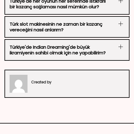
Türkiye'de her oyunun her seferinde istikrarlı
bir kazanç sağlaması nasıl mümkün olur?
Türk slot makinesinin ne zaman bir kazanç
vereceğini nasıl anlarım?
Türkiye'de Indian Dreaming'de büyük
ikramiyenin sahibi olmak için ne yapabilirim?
Created by