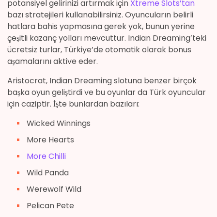
potansiyel gelirinizi artırmak için
Xtreme Slots’tan
bazı stratejileri kullanabilirsiniz. Oyuncuların belirli
hatlara bahis yapmasına gerek yok, bunun yerine
çeşitli kazanç yolları mevcuttur. Indian Dreaming’teki
ücretsiz turlar, Türkiye’de otomatik olarak bonus
aşamalarını aktive eder.
Aristocrat, Indian Dreaming slotuna benzer birçok
başka oyun geliştirdi ve bu oyunlar da Türk oyuncular
için caziptir. İşte bunlardan bazıları:
Wicked Winnings
More Hearts
More Chilli
Wild Panda
Werewolf Wild
Pelican Pete