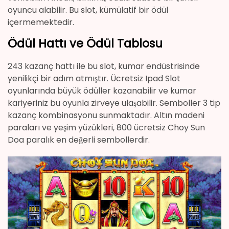
oyuncu alabilir. Bu slot, kümülatif bir ödül
içermemektedir.
Ödül Hattı ve Ödül Tablosu
243 kazanç hattı ile bu slot, kumar endüstrisinde
yenilikçi bir adım atmıştır. Ücretsiz Ipad Slot
oyunlarında büyük ödüller kazanabilir ve kumar
kariyeriniz bu oyunla zirveye ulaşabilir. Semboller 3 tip
kazanç kombinasyonu sunmaktadır. Altın madeni
paraları ve yeşim yüzükleri, 800 ücretsiz Choy Sun
Doa paralık en değerli sembollerdir.