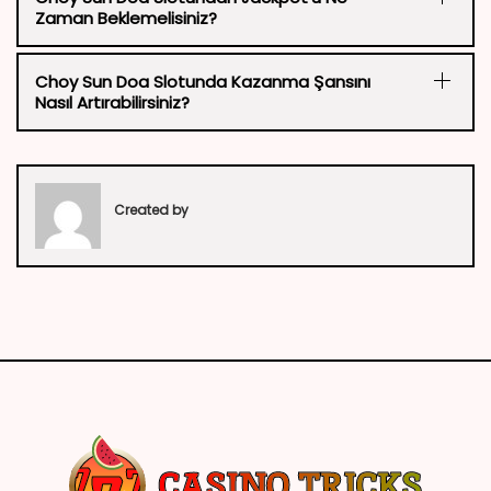
Zaman Beklemelisiniz?
Choy Sun Doa Slotunda Kazanma Şansını
Nasıl Artırabilirsiniz?
Created by