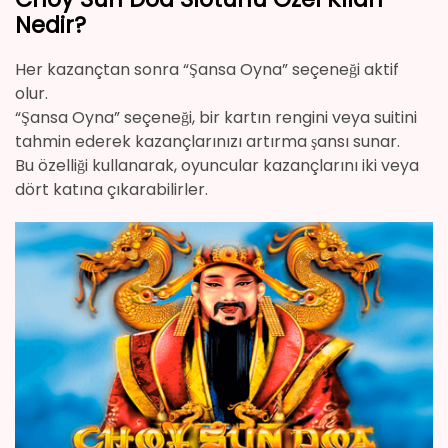
Nedir?
Her kazançtan sonra “Şansa Oyna” seçeneği aktif
olur.
“Şansa Oyna” seçeneği, bir kartın rengini veya suitini
tahmin ederek kazançlarınızı artırma şansı sunar.
Bu özelliği kullanarak, oyuncular kazançlarını iki veya
dört katına çıkarabilirler.