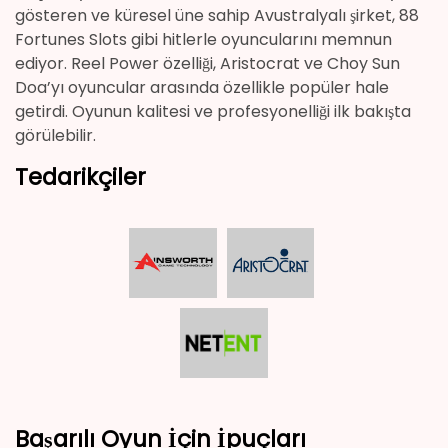
gösteren ve küresel üne sahip Avustralyalı şirket, 88
Fortunes Slots gibi hitlerle oyuncularını memnun
ediyor. Reel Power özelliği, Aristocrat ve Choy Sun
Doa’yı oyuncular arasında özellikle popüler hale
getirdi. Oyunun kalitesi ve profesyonelliği ilk bakışta
görülebilir.
Tedarikçiler
Başarılı Oyun İçin İpuçları