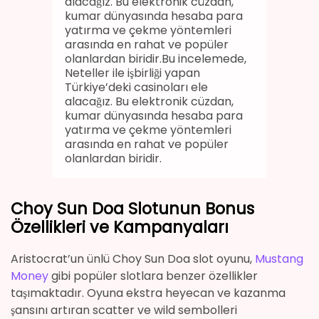
alacağız. Bu elektronik cüzdan,
kumar dünyasında hesaba para
yatırma ve çekme yöntemleri
arasında en rahat ve popüler
olanlardan biridir.Bu incelemede,
Neteller ile işbirliği yapan
Türkiye’deki casinoları ele
alacağız. Bu elektronik cüzdan,
kumar dünyasında hesaba para
yatırma ve çekme yöntemleri
arasında en rahat ve popüler
olanlardan biridir.
Choy Sun Doa Slotunun Bonus
Özellikleri ve Kampanyaları
Aristocrat’un ünlü Choy Sun Doa slot oyunu,
Mustang
Money
gibi popüler slotlara benzer özellikler
taşımaktadır. Oyuna ekstra heyecan ve kazanma
şansını artıran scatter ve wild sembolleri