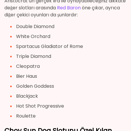
Aristocrat’un gerçek lira ile oynayabileceğiniz dikkate
değer slotları arasında
Red Baron
öne çıkar, ayrıca
diğer çekici oyunları da şunlardır:
Double Diamond
White Orchard
Spartacus Gladiator of Rome
Triple Diamond
Cleopatra
Bier Haus
Golden Goddess
Blackjack
Hot Shot Progressive
Roulette
Choy Sun Doa Slotunu Özel Kılan