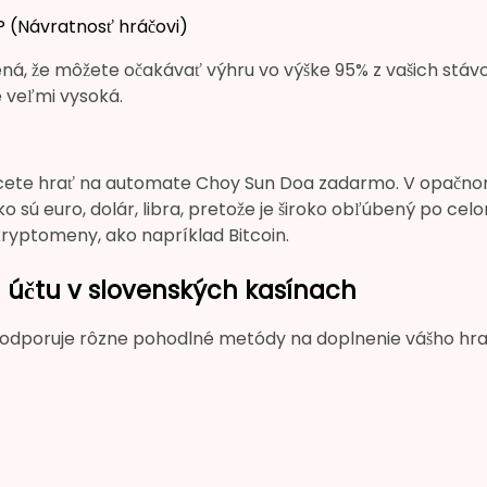
P (Návratnosť hráčovi)
ená, že môžete očakávať výhru vo výške 95% z vašich stá
e veľmi vysoká.
chcete hrať na automate Choy Sun Doa zadarmo. V opačn
o sú euro, dolár, libra, pretože je široko obľúbený po celo
kryptomeny, ako napríklad Bitcoin.
 účtu v slovenských kasínach
odporuje rôzne pohodlné metódy na doplnenie vášho hrac