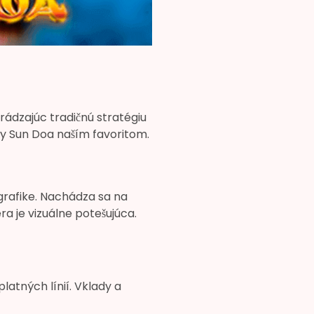
ádzajúc tradičnú stratégiu
y Sun Doa naším favoritom.
grafike. Nachádza sa na
a je vizuálne potešujúca.
atných línií. Vklady a