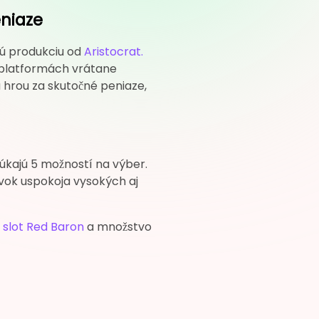
eniaze
jú produkciu od
Aristocrat.
 platformách vrátane
 hrou za skutočné peniaze,
úkajú 5 možností na výber.
ávok uspokoja vysokých aj
ť
slot Red Baron
a množstvo