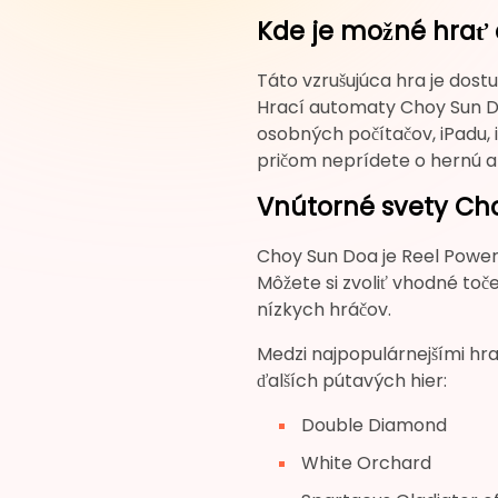
Kde je možné hrať 
Táto vzrušujúca hra je dost
Hrací automaty Choy Sun D
osobných počítačov, iPadu, 
pričom neprídete o hernú a
Vnútorné svety Ch
Choy Sun Doa je Reel Power
Môžete si zvoliť vhodné toč
nízkych hráčov.
Medzi najpopulárnejšími h
ďalších pútavých hier:
Double Diamond
White Orchard