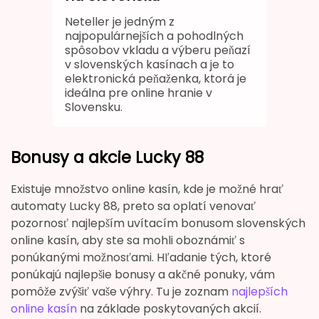
Neteller je jedným z
najpopulárnejších a pohodlných
spôsobov vkladu a výberu peňazí
v slovenských kasínach a je to
elektronická peňaženka, ktorá je
ideálna pre online hranie v
Slovensku.
Bonusy a akcie Lucky 88
Existuje množstvo online kasín, kde je možné hrať
automaty Lucky 88, preto sa oplatí venovať
pozornosť najlepším uvítacím bonusom slovenských
online kasín, aby ste sa mohli oboznámiť s
ponúkanými možnosťami. Hľadanie tých, ktoré
ponúkajú najlepšie bonusy a akčné ponuky, vám
pomôže zvýšiť vaše výhry. Tu je zoznam
najlepších
online kasín
na základe poskytovaných akcií.