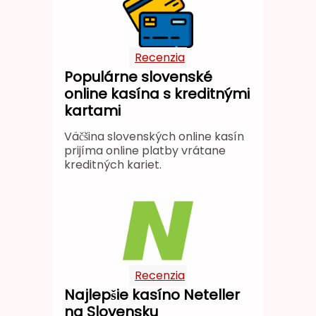
Recenzia
Populárne slovenské
online kasína s kreditnými
kartami
Väčšina slovenských online kasín
prijíma online platby vrátane
kreditných kariet.
Recenzia
Najlepšie kasíno Neteller
na Slovensku