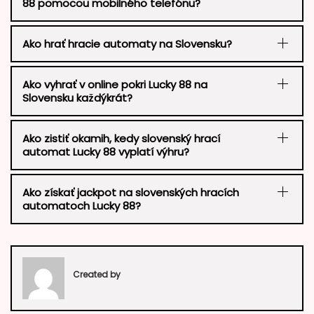
88 pomocou mobilného telefónu?
Ako hrať hracie automaty na Slovensku?
Ako vyhrať v online pokri Lucky 88 na
Slovensku každýkrát?
Ako zistiť okamih, kedy slovenský hrací
automat Lucky 88 vyplatí výhru?
Ako získať jackpot na slovenských hracích
automatoch Lucky 88?
Created by