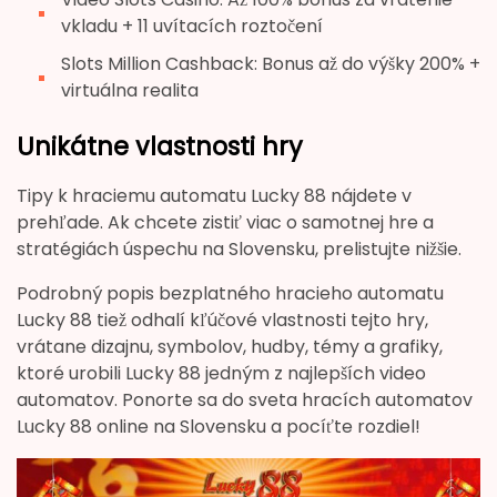
vkladu + 11 uvítacích roztočení
Slots Million Cashback: Bonus až do výšky 200% +
virtuálna realita
Unikátne vlastnosti hry
Tipy k hraciemu automatu Lucky 88 nájdete v
prehľade. Ak chcete zistiť viac o samotnej hre a
stratégiách úspechu na Slovensku, prelistujte nižšie.
Podrobný popis bezplatného hracieho automatu
Lucky 88 tiež odhalí kľúčové vlastnosti tejto hry,
vrátane dizajnu, symbolov, hudby, témy a grafiky,
ktoré urobili Lucky 88 jedným z najlepších video
automatov. Ponorte sa do sveta hracích automatov
Lucky 88 online na Slovensku a pocíťte rozdiel!