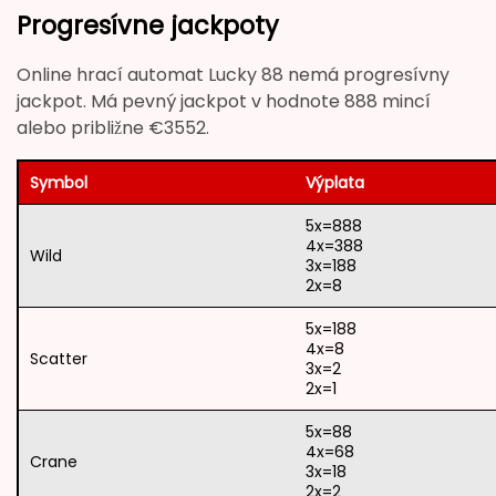
Progresívne jackpoty
Online hrací automat Lucky 88 nemá progresívny
jackpot. Má pevný jackpot v hodnote 888 mincí
alebo približne €3552.
Symbol
Výplata
5x=888
4x=388
Wild
3x=188
2x=8
5x=188
4x=8
Scatter
3x=2
2x=1
5x=88
4x=68
Crane
3x=18
2x=2