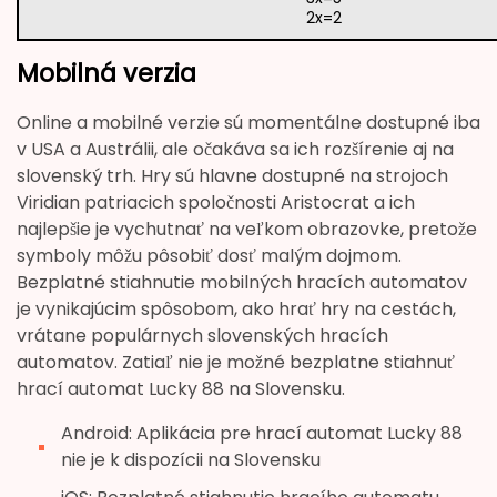
2x=2
Mobilná verzia
Online a mobilné verzie sú momentálne dostupné iba
v USA a Austrálii, ale očakáva sa ich rozšírenie aj na
slovenský trh. Hry sú hlavne dostupné na strojoch
Viridian patriacich spoločnosti Aristocrat a ich
najlepšie je vychutnať na veľkom obrazovke, pretože
symboly môžu pôsobiť dosť malým dojmom.
Bezplatné stiahnutie mobilných hracích automatov
je vynikajúcim spôsobom, ako hrať hry na cestách,
vrátane populárnych slovenských hracích
automatov. Zatiaľ nie je možné bezplatne stiahnuť
hrací automat Lucky 88 na Slovensku.
Android: Aplikácia pre hrací automat Lucky 88
nie je k dispozícii na Slovensku