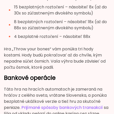
15 bezplatných roztočení – násobiteľ 8x (až do
30x so zúčastneným divokého symbolu)
8 bezplatných roztočení – násobiteľ 18x (až do
88x so zúčastneným divokého symbolu)
4 bezplatné roztočení – násobiteľ 88x
Hra „Throw your bones“ vám ponúka tri hody
kostami. Hody budú pokračovať až do chvíle, kým
nepadne súčet ôsmich. Vaša výhra bude závisieť od
počtu ôsmok, ktoré padli.
Bankové operácie
Táto hra na hracích automatoch je zameraná na
hráčov z celého sveta, vrátane Slovenska, a ponúka
bezplatné ukážkové verzie a tiež hru za skutočné
peniaze.
Prijímané spôsoby bankových transakcií
sa
líšia od vkladu peňazí do online kasína cez rôzne