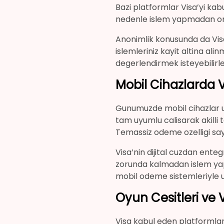
Bazi platformlar Visa’yi kabu
nedenle islem yapmadan once
Anonimlik konusunda da Visa’n
islemleriniz kayit altina al
degerlendirmek isteyebilirle
Mobil Cihazlarda V
Gunumuzde mobil cihazlar uz
tam uyumlu calisarak akilli 
Temassiz odeme ozelligi saye
Visa’nin dijital cuzdan enteg
zorunda kalmadan islem ya
mobil odeme sistemleriyle 
Oyun Cesitleri ve
Visa kabul eden platformlar