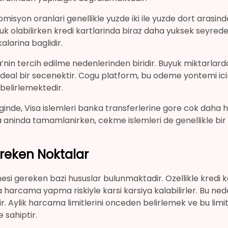
komisyon oranlari genellikle yuzde iki ile yuzde dort arasin
uk olabilirken kredi kartlarinda biraz daha yuksek seyredeb
kalarina baglidir.
sa’nin tercih edilme nedenlerinden biridir. Buyuk miktarla
sa ideal bir secenektir. Cogu platform, bu odeme yontemi ici
 belirlemektedir.
iginde, Visa islemleri banka transferlerine gore cok daha 
 aninda tamamlanirken, cekme islemleri de genellikle bir i
ereken Noktalar
esi gereken bazi hususlar bulunmaktadir. Ozellikle kredi kar
a harcama yapma riskiyle karsi karsiya kalabilirler. Bu ne
 Aylik harcama limitlerini onceden belirlemek ve bu limit
 sahiptir.