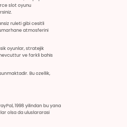
rce slot oyunu
siniz.
iz ruleti gibi cesitli
 kumarhane atmosferini
ik oyunlar, stratejik
evcuttur ve farkli bahis
nmaktadir. Bu ozellik,
PayPal, 1998 yilindan bu yana
lar olsa da uluslararasi