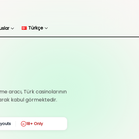
Türkçe
uslar
me aracı, Türk casinolarının
larak kabul görmektedir.
ayouts
18+ Only
18+