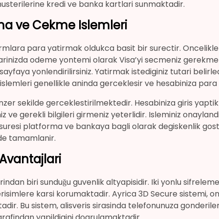
musterilerine kredi ve banka kartlari sunmaktadir.
rma ve Cekme Islemleri
formlara para yatirmak oldukca basit bir surectir. Oncelikle
larinizda odeme yontemi olarak Visa’yi secmeniz gerekmek
 sayfaya yonlendirilirsiniz. Yatirmak istediginiz tutari belirl
 islemleri genellikle aninda gerceklesir ve hesabiniza para 
zer sekilde gerceklestirilmektedir. Hesabiniza giris yap
ve gerekli bilgileri girmeniz yeterlidir. Isleminiz onaylan
 suresi platforma ve bankaya bagli olarak degiskenlik gost
nde tamamlanir.
Avantajlari
ndan biri sunduğu guvenlik altyapisidir. Iki yonlu sifreleme t
iz erisimlere karsi korumaktadir. Ayrica 3D Secure sistemi, o
ir. Bu sistem, alisveris sirasinda telefonunuza gonderilen t
arafindan yapildigini dogrulamaktadir.