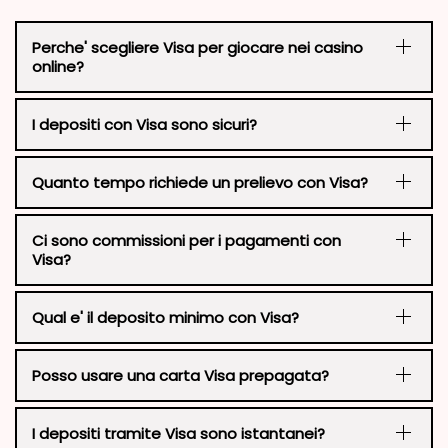
Perche' scegliere Visa per giocare nei casino
online?
I depositi con Visa sono sicuri?
Quanto tempo richiede un prelievo con Visa?
Ci sono commissioni per i pagamenti con
Visa?
Qual e' il deposito minimo con Visa?
Posso usare una carta Visa prepagata?
I depositi tramite Visa sono istantanei?