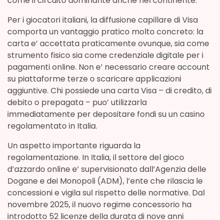
come il circuito dominante anche nel continente.
Per i giocatori italiani, la diffusione capillare di Visa
comporta un vantaggio pratico molto concreto: la
carta e’ accettata praticamente ovunque, sia come
strumento fisico sia come credenziale digitale per i
pagamenti online. Non e’ necessario creare account
su piattaforme terze o scaricare applicazioni
aggiuntive. Chi possiede una carta Visa – di credito, di
debito o prepagata – puo’ utilizzarla
immediatamente per depositare fondi su un casino
regolamentato in Italia.
Un aspetto importante riguarda la
regolamentazione. In Italia, il settore del gioco
d’azzardo online e’ supervisionato dall’Agenzia delle
Dogane e dei Monopoli (ADM), l’ente che rilascia le
concessioni e vigila sul rispetto delle normative. Dal
novembre 2025, il nuovo regime concessorio ha
introdotto 52 licenze della durata di nove anni