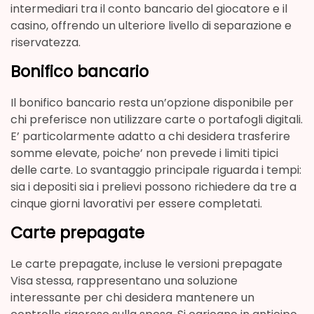
intermediari tra il conto bancario del giocatore e il
casino, offrendo un ulteriore livello di separazione e
riservatezza.
Bonifico bancario
Il bonifico bancario resta un’opzione disponibile per
chi preferisce non utilizzare carte o portafogli digitali.
E’ particolarmente adatto a chi desidera trasferire
somme elevate, poiche’ non prevede i limiti tipici
delle carte. Lo svantaggio principale riguarda i tempi:
sia i depositi sia i prelievi possono richiedere da tre a
cinque giorni lavorativi per essere completati.
Carte prepagate
Le carte prepagate, incluse le versioni prepagate
Visa stessa, rappresentano una soluzione
interessante per chi desidera mantenere un