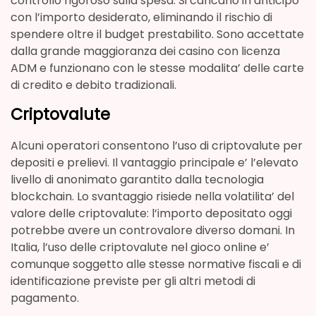
controllo rigoroso sulla spesa. Si caricano in anticipo
con l’importo desiderato, eliminando il rischio di
spendere oltre il budget prestabilito. Sono accettate
dalla grande maggioranza dei casino con licenza
ADM e funzionano con le stesse modalita’ delle carte
di credito e debito tradizionali.
Criptovalute
Alcuni operatori consentono l’uso di criptovalute per
depositi e prelievi. Il vantaggio principale e’ l’elevato
livello di anonimato garantito dalla tecnologia
blockchain. Lo svantaggio risiede nella volatilita’ del
valore delle criptovalute: l’importo depositato oggi
potrebbe avere un controvalore diverso domani. In
Italia, l’uso delle criptovalute nel gioco online e’
comunque soggetto alle stesse normative fiscali e di
identificazione previste per gli altri metodi di
pagamento.