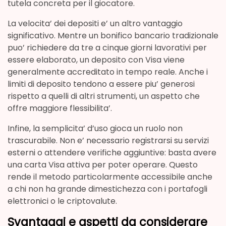
tutela concreta per il giocatore.
La velocita’ dei depositi e’ un altro vantaggio
significativo. Mentre un bonifico bancario tradizionale
puo’ richiedere da tre a cinque giorni lavorativi per
essere elaborato, un deposito con Visa viene
generalmente accreditato in tempo reale. Anche i
limiti di deposito tendono a essere piu’ generosi
rispetto a quelli di altri strumenti, un aspetto che
offre maggiore flessibilita’.
Infine, la semplicita’ d’uso gioca un ruolo non
trascurabile. Non e’ necessario registrarsi su servizi
esterni o attendere verifiche aggiuntive: basta avere
una carta Visa attiva per poter operare. Questo
rende il metodo particolarmente accessibile anche
a chi non ha grande dimestichezza con i portafogli
elettronici o le criptovalute.
Svantaggi e aspetti da considerare