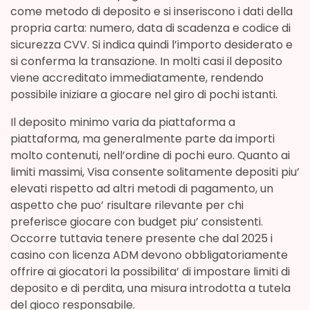
come metodo di deposito e si inseriscono i dati della
propria carta: numero, data di scadenza e codice di
sicurezza CVV. Si indica quindi l’importo desiderato e
si conferma la transazione. In molti casi il deposito
viene accreditato immediatamente, rendendo
possibile iniziare a giocare nel giro di pochi istanti.
Il deposito minimo varia da piattaforma a
piattaforma, ma generalmente parte da importi
molto contenuti, nell’ordine di pochi euro. Quanto ai
limiti massimi, Visa consente solitamente depositi piu’
elevati rispetto ad altri metodi di pagamento, un
aspetto che puo’ risultare rilevante per chi
preferisce giocare con budget piu’ consistenti.
Occorre tuttavia tenere presente che dal 2025 i
casino con licenza ADM devono obbligatoriamente
offrire ai giocatori la possibilita’ di impostare limiti di
deposito e di perdita, una misura introdotta a tutela
del gioco responsabile.