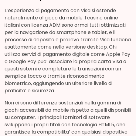
L’esperienza di pagamento con Visa si estende
naturalmente al gioco da mobile. I casino online
italiani con licenza ADM sono ormai tutti ottimizzati
per la navigazione da smartphone e tablet, e il
processo di deposito e prelievo tramite Visa funziona
esattamente come nella versione desktop. Chi
utilizza servizi di pagamento digitale come Apple Pay
o Google Pay puo’ associare la propria carta Visa a
questi sistemi e completare le transazioni con un
semplice tocco o tramite riconoscimento
biometrico, aggiungendo un ulteriore livello di
praticita’ e sicurezza.
Non ci sono differenze sostanziali nella gamma di
giochi accessibili da mobile rispetto a quelli disponibili
su computer. I principali fornitori di software
sviluppano i propri titoli con tecnologia HTML5, che
garantisce la compatibilita’ con qualsiasi dispositivo