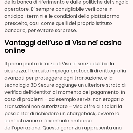
della banca di riferimento e dalle politiche del singolo
operatore. E’ sempre consigliabile verificare in
anticipo i termini e le condizioni della piattaforma
prescelta, cosi’ come quelli del proprio istituto
bancario, per evitare sorprese.
Vantaggi dell’uso di Visa nei casino
online
Il primo punto di forza di Visa e’ senza dubbio la
sicurezza. Il circuito impiega protocolli di crittografia
avanzati per proteggere ogni transazione, e la
tecnologia 3D Secure aggiunge un ulteriore strato di
verifica dell’identita’ al momento del pagamento. In
caso di problemi – ad esempio servizi non erogati o
transazioni non autorizzate – Visa offre ai titolari la
possibilita’ di richiedere un chargeback, ovvero la
contestazione e l’eventuale rimborso
dell’operazione. Questa garanzia rappresenta una