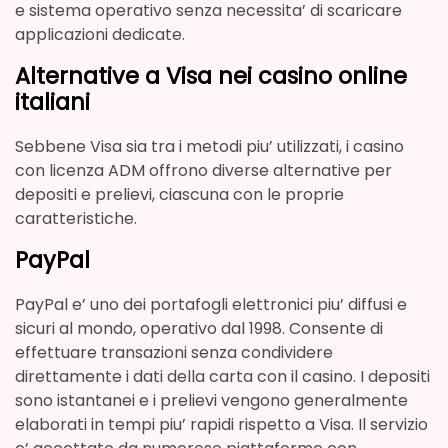
e sistema operativo senza necessita’ di scaricare
applicazioni dedicate.
Alternative a Visa nei casino online
italiani
Sebbene Visa sia tra i metodi piu’ utilizzati, i casino
con licenza ADM offrono diverse alternative per
depositi e prelievi, ciascuna con le proprie
caratteristiche.
PayPal
PayPal e’ uno dei portafogli elettronici piu’ diffusi e
sicuri al mondo, operativo dal 1998. Consente di
effettuare transazioni senza condividere
direttamente i dati della carta con il casino. I depositi
sono istantanei e i prelievi vengono generalmente
elaborati in tempi piu’ rapidi rispetto a Visa. Il servizio