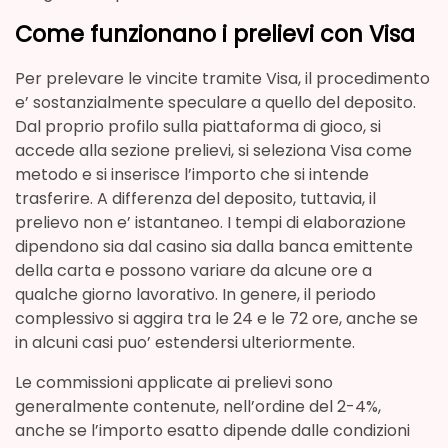
Come funzionano i prelievi con Visa
Per prelevare le vincite tramite Visa, il procedimento
e’ sostanzialmente speculare a quello del deposito.
Dal proprio profilo sulla piattaforma di gioco, si
accede alla sezione prelievi, si seleziona Visa come
metodo e si inserisce l’importo che si intende
trasferire. A differenza del deposito, tuttavia, il
prelievo non e’ istantaneo. I tempi di elaborazione
dipendono sia dal casino sia dalla banca emittente
della carta e possono variare da alcune ore a
qualche giorno lavorativo. In genere, il periodo
complessivo si aggira tra le 24 e le 72 ore, anche se
in alcuni casi puo’ estendersi ulteriormente.
Le commissioni applicate ai prelievi sono
generalmente contenute, nell’ordine del 2-4%,
anche se l’importo esatto dipende dalle condizioni