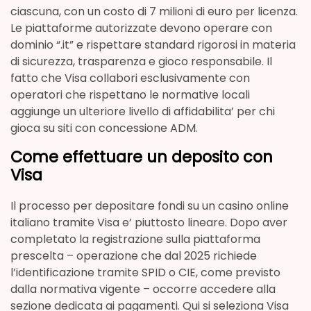
ciascuna, con un costo di 7 milioni di euro per licenza.
Le piattaforme autorizzate devono operare con
dominio “.it” e rispettare standard rigorosi in materia
di sicurezza, trasparenza e gioco responsabile. Il
fatto che Visa collabori esclusivamente con
operatori che rispettano le normative locali
aggiunge un ulteriore livello di affidabilita’ per chi
gioca su siti con concessione ADM.
Come effettuare un deposito con
Visa
Il processo per depositare fondi su un casino online
italiano tramite Visa e’ piuttosto lineare. Dopo aver
completato la registrazione sulla piattaforma
prescelta – operazione che dal 2025 richiede
l’identificazione tramite SPID o CIE, come previsto
dalla normativa vigente – occorre accedere alla
sezione dedicata ai pagamenti. Qui si seleziona Visa