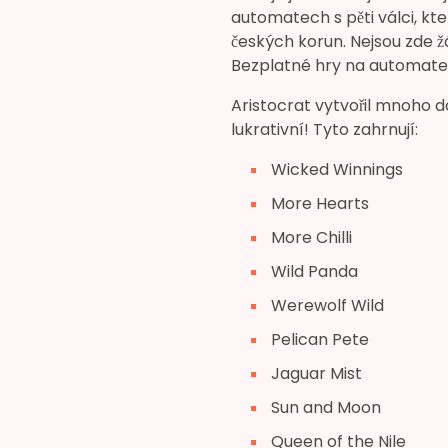
automatech s pěti válci, kt
českých korun. Nejsou zde ž
Bezplatné hry na automate
Aristocrat vytvořil mnoho d
lukrativní! Tyto zahrnují:
Wicked Winnings
More Hearts
More Chilli
Wild Panda
Werewolf Wild
Pelican Pete
Jaguar Mist
Sun and Moon
Queen of the Nile