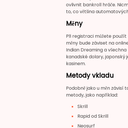
ovlivnit bankroll hráče. Ni
to, co většina automatových
Měny
Při registraci můžete použí
měny bude záviset na onlin
Indian Dreaming a všechna o
kanadské dolary, japonský 
kasinem.
Metody vkladu
Podobně jako u měn závisí t
metody, jako například:
Skrill
Rapid od Skrill
Neosurf