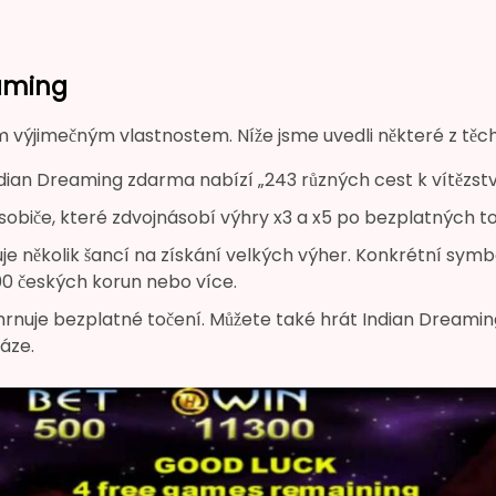
aming
m výjimečným vlastnostem. Níže jsme uvedli některé z těch
ian Dreaming zdarma nabízí „243 různých cest k vítězství
ásobiče, které zdvojnásobí výhry x3 a x5 po bezplatných t
e několik šancí na získání velkých výher. Konkrétní symbo
500 českých korun nebo více.
nuje bezplatné točení. Můžete také hrát Indian Dreami
fáze.