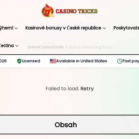
ýherní
Kasinové bonusy v České republice
Poskytovate
Čeština
>
OnlineCasinoTricks
Indian Dreaming Sloty
026
Licensed
Available in United States
Fast pa
Failed to load.
Retry
Obsah