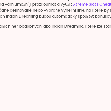
erá vám umožní ji prozkoumat a využít
Xtreme Slots Chea
ádné definované nebo vybrané výherní linie, na které by 
ch Indian Dreaming budou automaticky spouštět bonusov
alších her podobných jako Indian Dreaming, které lze stáh