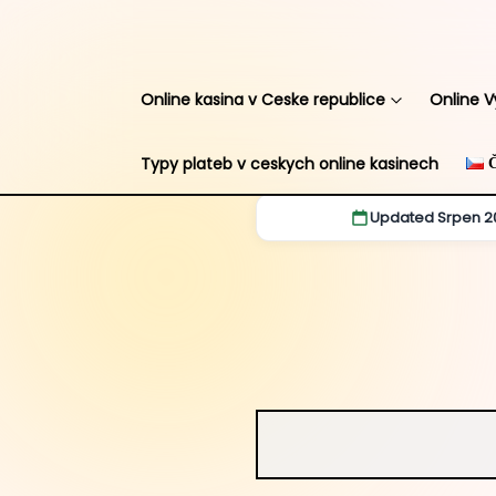
Online kasina v Ceske republice
Online V
Typy plateb v ceskych online kasinech
Updated Srpen 2