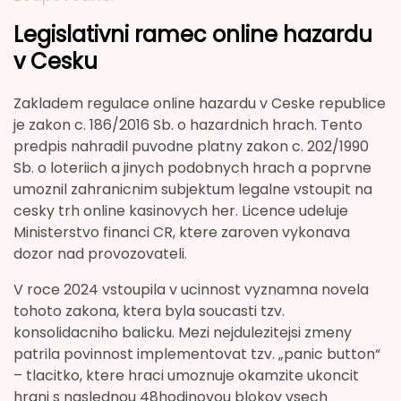
Legislativni ramec online hazardu
v Cesku
Zakladem regulace online hazardu v Ceske republice
je zakon c. 186/2016 Sb. o hazardnich hrach. Tento
predpis nahradil puvodne platny zakon c. 202/1990
Sb. o loteriich a jinych podobnych hrach a poprvne
umoznil zahranicnim subjektum legalne vstoupit na
cesky trh online kasinovych her. Licence udeluje
Ministerstvo financi CR, ktere zaroven vykonava
dozor nad provozovateli.
V roce 2024 vstoupila v ucinnost vyznamna novela
tohoto zakona, ktera byla soucasti tzv.
konsolidacniho balicku. Mezi nejdulezitejsi zmeny
patrila povinnost implementovat tzv. „panic button“
– tlacitko, ktere hraci umoznuje okamzite ukoncit
hrani s naslednou 48hodinovou blokov vsech