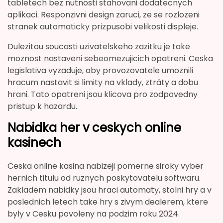
tabletech bez nutnosti stahovani dodatecnych
aplikaci. Responzivni design zaruci, ze se rozlozeni
stranek automaticky prizpusobi velikosti displeje.
Dulezitou soucasti uzivatelskeho zazitku je take
moznost nastaveni sebeomezujicich opatreni. Ceska
legislativa vyzaduje, aby provozovatele umoznili
hracum nastavit si limity na vklady, ztráty a dobu
hrani. Tato opatreni jsou klicova pro zodpovedny
pristup k hazardu.
Nabidka her v ceskych online
kasinech
Ceska online kasina nabizeji pomerne siroky vyber
hernich titulu od ruznych poskytovatelu softwaru.
Zakladem nabidky jsou hraci automaty, stolni hry a v
poslednich letech take hry s zivym dealerem, ktere
byly v Cesku povoleny na podzim roku 2024.