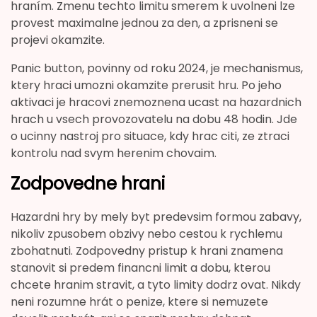
hraním. Zmenu techto limitu smerem k uvolneni lze
provest maximalne jednou za den, a zprisneni se
projevi okamzite.
Panic button, povinny od roku 2024, je mechanismus,
ktery hraci umozni okamzite prerusit hru. Po jeho
aktivaci je hracovi znemoznena ucast na hazardnich
hrach u vsech provozovatelu na dobu 48 hodin. Jde
o ucinny nastroj pro situace, kdy hrac citi, ze ztraci
kontrolu nad svym herenim chovaim.
Zodpovedne hrani
Hazardni hry by mely byt predevsim formou zabavy,
nikoliv zpusobem obzivy nebo cestou k rychlemu
zbohatnuti. Zodpovedny pristup k hrani znamena
stanovit si predem financni limit a dobu, kterou
chcete hranim stravit, a tyto limity dodrz ovat. Nikdy
neni rozumne hrát o penize, ktere si nemuzete