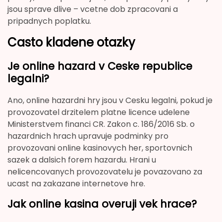
jsou sprave dlive – vcetne dob zpracovani a
pripadnych poplatku.
Casto kladene otazky
Je online hazard v Ceske republice
legalni?
Ano, online hazardni hry jsou v Cesku legalni, pokud je
provozovatel drzitelem platne licence udelene
Ministerstvem financi CR. Zakon c. 186/2016 Sb. o
hazardnich hrach upravuje podminky pro
provozovani online kasinovych her, sportovnich
sazek a dalsich forem hazardu. Hrani u
nelicencovanych provozovatelu je povazovano za
ucast na zakazane internetove hre.
Jak online kasina overuji vek hrace?