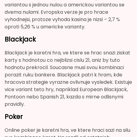
variantou s jednou nulou a americkou variantou se
dvema nulami. Evropska verze je pro hrace
vyhodnejsi, protoze vyhoda kasina je nizsi – 2,7 %
oproti 5,26 % u americke varianty.
Blackjack
Blackjack je karetni hra, ve ktere se hrac snazi ziskat
karty s hodnotou co nejblizsi cislu 21, aniz by tuto
hodnotu prekrocil. Soucasne musi svou kombinaci
porazit ruku bankere. Blackjack patri k hram, kde
hracova strategie vyrazne ovlivnuje vysledek. Existuje
vice variant teto hry, napriklad European Blackjack,
Pontoon nebo Spanish 21, kazda s mirne odlisnymi
pravidly.
Poker
Online poker je karetni hra, ve ktere hraci sazi na silu