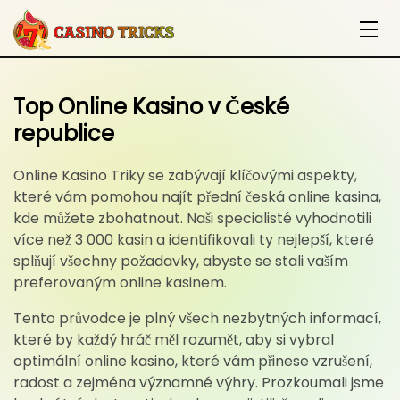
Top Online Kasino v České
republice
Online Kasino Triky se zabývají klíčovými aspekty,
které vám pomohou najít přední česká online kasina,
kde můžete zbohatnout. Naši specialisté vyhodnotili
více než 3 000 kasin a identifikovali ty nejlepší, které
splňují všechny požadavky, abyste se stali vaším
preferovaným online kasinem.
Tento průvodce je plný všech nezbytných informací,
které by každý hráč měl rozumět, aby si vybral
optimální online kasino, které vám přinese vzrušení,
radost a zejména významné výhry. Prozkoumali jsme