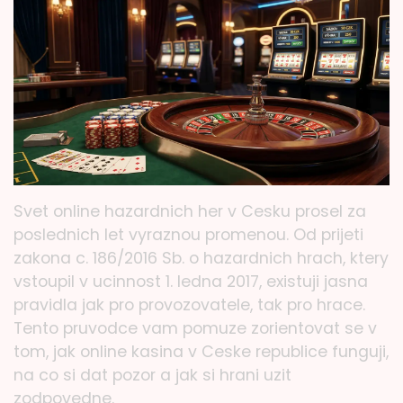
Svet online hazardnich her v Cesku prosel za
poslednich let vyraznou promenou. Od prijeti
zakona c. 186/2016 Sb. o hazardnich hrach, ktery
vstoupil v ucinnost 1. ledna 2017, existuji jasna
pravidla jak pro provozovatele, tak pro hrace.
Tento pruvodce vam pomuze zorientovat se v
tom, jak online kasina v Ceske republice funguji,
na co si dat pozor a jak si hrani uzit
zodpovedne.