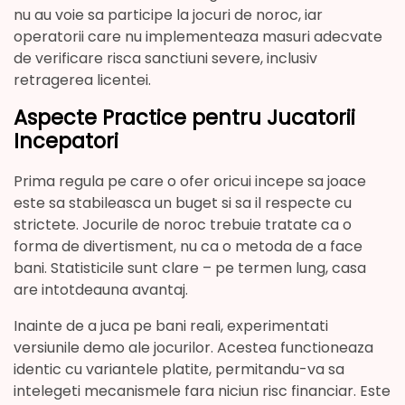
nu au voie sa participe la jocuri de noroc, iar
operatorii care nu implementeaza masuri adecvate
de verificare risca sanctiuni severe, inclusiv
retragerea licentei.
Aspecte Practice pentru Jucatorii
Incepatori
Prima regula pe care o ofer oricui incepe sa joace
este sa stabileasca un buget si sa il respecte cu
strictete. Jocurile de noroc trebuie tratate ca o
forma de divertisment, nu ca o metoda de a face
bani. Statisticile sunt clare – pe termen lung, casa
are intotdeauna avantaj.
Inainte de a juca pe bani reali, experimentati
versiunile demo ale jocurilor. Acestea functioneaza
identic cu variantele platite, permitandu-va sa
intelegeti mecanismele fara niciun risc financiar. Este