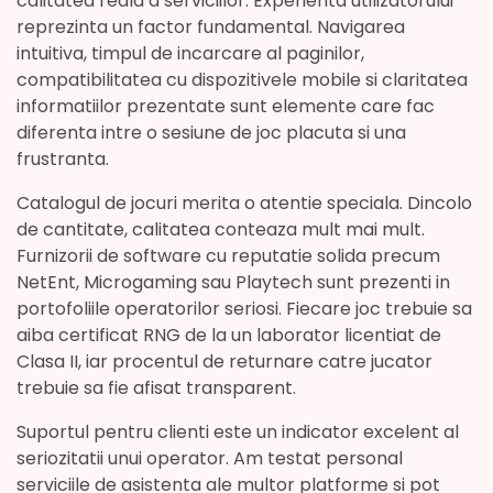
calitatea reala a serviciilor. Experienta utilizatorului
reprezinta un factor fundamental. Navigarea
intuitiva, timpul de incarcare al paginilor,
compatibilitatea cu dispozitivele mobile si claritatea
informatiilor prezentate sunt elemente care fac
diferenta intre o sesiune de joc placuta si una
frustranta.
Catalogul de jocuri merita o atentie speciala. Dincolo
de cantitate, calitatea conteaza mult mai mult.
Furnizorii de software cu reputatie solida precum
NetEnt, Microgaming sau Playtech sunt prezenti in
portofoliile operatorilor seriosi. Fiecare joc trebuie sa
aiba certificat RNG de la un laborator licentiat de
Clasa II, iar procentul de returnare catre jucator
trebuie sa fie afisat transparent.
Suportul pentru clienti este un indicator excelent al
seriozitatii unui operator. Am testat personal
serviciile de asistenta ale multor platforme si pot