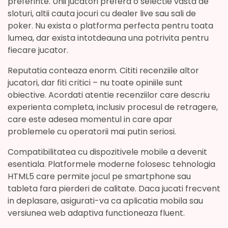
preferinte. Unii jucatori prefera o selectie vasta de
sloturi, altii cauta jocuri cu dealer live sau sali de
poker. Nu exista o platforma perfecta pentru toata
lumea, dar exista intotdeauna una potrivita pentru
fiecare jucator.
Reputatia conteaza enorm. Cititi recenziile altor
jucatori, dar fiti critici – nu toate opiniile sunt
obiective. Acordati atentie recenziilor care descriu
experienta completa, inclusiv procesul de retragere,
care este adesea momentul in care apar
problemele cu operatorii mai putin seriosi.
Compatibilitatea cu dispozitivele mobile a devenit
esentiala. Platformele moderne folosesc tehnologia
HTML5 care permite jocul pe smartphone sau
tableta fara pierderi de calitate. Daca jucati frecvent
in deplasare, asigurati-va ca aplicatia mobila sau
versiunea web adaptiva functioneaza fluent.