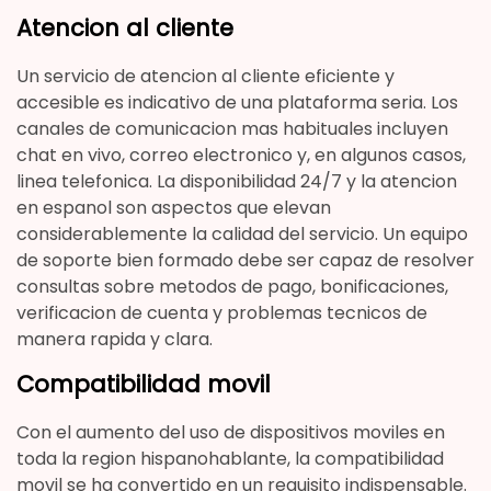
Atencion al cliente
Un servicio de atencion al cliente eficiente y
accesible es indicativo de una plataforma seria. Los
canales de comunicacion mas habituales incluyen
chat en vivo, correo electronico y, en algunos casos,
linea telefonica. La disponibilidad 24/7 y la atencion
en espanol son aspectos que elevan
considerablemente la calidad del servicio. Un equipo
de soporte bien formado debe ser capaz de resolver
consultas sobre metodos de pago, bonificaciones,
verificacion de cuenta y problemas tecnicos de
manera rapida y clara.
Compatibilidad movil
Con el aumento del uso de dispositivos moviles en
toda la region hispanohablante, la compatibilidad
movil se ha convertido en un requisito indispensable.