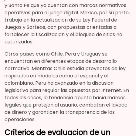
y Santa Fe que ya cuentan con marcos normativos
operativos para el juego digital. Mexico, por su parte,
trabaja en la actualizacion de su Ley Federal de
Juegos y Sorteos, con propuestas orientadas a
fortalecer la fiscalizacion y el bloqueo de sitios no
autorizados.
Otros paises como Chile, Peru y Uruguay se
encuentran en diferentes etapas de desarrollo
normativo. Mientras Chile estudia proyectos de ley
inspirados en modelos como el espanol y el
colombiano, Peru ha avanzado en la discusion
legislativa para regular las apuestas por internet. En
todos los casos, la tendencia apunta hacia marcos
legales que protejan al usuario, combatan el lavado
de dinero y garanticen la transparencia de las
operaciones.
Criterios de evaluacion de un