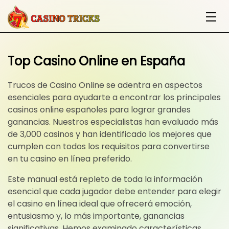
Top Casino Online en España
Trucos de Casino Online se adentra en aspectos
esenciales para ayudarte a encontrar los principales
casinos online españoles para lograr grandes
ganancias. Nuestros especialistas han evaluado más
de 3,000 casinos y han identificado los mejores que
cumplen con todos los requisitos para convertirse
en tu casino en línea preferido.
Este manual está repleto de toda la información
esencial que cada jugador debe entender para elegir
el casino en línea ideal que ofrecerá emoción,
entusiasmo y, lo más importante, ganancias
significativas. Hemos examinado características