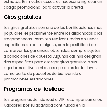
estrictos. En muchos casos, es necesario ingresar un
codigo promocional para activar la oferta.
Giros gratuitos
Los giros gratuitos son una de las bonificaciones mas
populares, especialmente entre los aficionados a las
tragamonedas. Permiten realizar tiradas en juegos
especificos sin costo alguno, con la posibilidad de
conservar las ganancias obtenidas, siempre sujetas
a condiciones de apuesta. Algunos casinos designan
dias especificos para otorgar giros gratuitos a sus
jugadores activos, mientras que otros los incluyen
como parte de paquetes de bienvenida o
promociones estacionales.
Programas de fidelidad
Los programas de fidelidad o VIP recompensan a los
jugadores por su actividad continuada en la