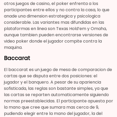
otros juegos de casino, el poker enfrenta a los
participantes entre ellos y no contra la casa, lo que
anade una dimension estrategica y psicologica
considerable. Las variantes mas difundidas en las
plataformas en linea son Texas Hold’em y Omaha,
aunque tambien pueden encontrarse versiones de
video poker donde el jugador compite contra la
maquina.
Baccarat
El baccarat es un juego de mesa de comparacion de
cartas que se disputa entre dos posiciones: el
jugador y el banquero. A pesar de su apariencia
sofisticada, las reglas son bastante simples, ya que
las cartas se reparten automaticamente siguiendo
normas preestablecidas. El participante apuesta por
la mano que cree que sumara mas cerca de 9,
pudiendo elegir entre la mano del jugador, la del