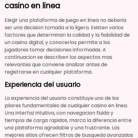
casino en linea
Elegir una plataforma de juego en linea no deberia
ser una decision tomada a la ligera. Existen varios
factores que determinan la calidad y la fiabilidad de
un casino digital, y conocerlos permite a los
jugadores tomar decisiones informadas. A
continuacion se describen los aspectos mas
relevantes que conviene analizar antes de
registrarse en cualquier plataforma.
Experiencia del usuario
La experiencia del usuario constituye uno de los
pilares fundamentales de cualquier casino en linea.
Una interfaz intuitiva, con navegacion fluida y
tiempos de carga rapidos, marca la diferencia entre
una plataforma agradable y una frustrante. Los
mejores sitios ofrecen filtros de busqueda avanzados