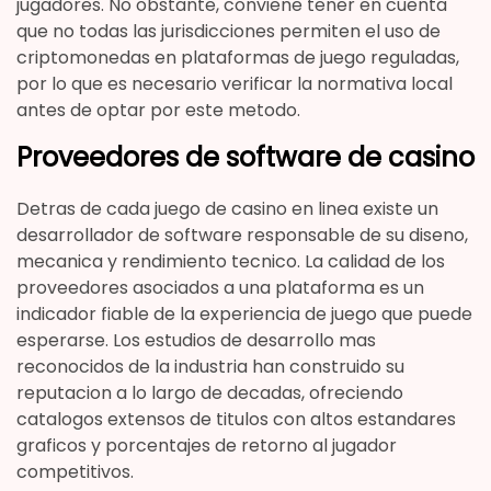
jugadores. No obstante, conviene tener en cuenta
que no todas las jurisdicciones permiten el uso de
criptomonedas en plataformas de juego reguladas,
por lo que es necesario verificar la normativa local
antes de optar por este metodo.
Proveedores de software de casino
Detras de cada juego de casino en linea existe un
desarrollador de software responsable de su diseno,
mecanica y rendimiento tecnico. La calidad de los
proveedores asociados a una plataforma es un
indicador fiable de la experiencia de juego que puede
esperarse. Los estudios de desarrollo mas
reconocidos de la industria han construido su
reputacion a lo largo de decadas, ofreciendo
catalogos extensos de titulos con altos estandares
graficos y porcentajes de retorno al jugador
competitivos.