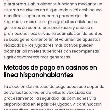
plataforma. Habitualmente funcionan mediante un
sistema de niveles en el que cada nivel desbloquea
beneficios superiores, como porcentajes de
reembolso mas altos, giros gratuitos adicionales,
gestores de cuenta personalizados y acceso a
promociones exclusivas. La acumulacion de puntos
se basa generalmente en el volumen de apuestas
realizadas, y los jugadores mas activos pueden
alcanzar los niveles superiores con recompensas
significativamente mas generosas.
Metodos de pago en casinos en
linea hispanohablantes
La eleccion del metodo de pago adecuado depende
de varios factores, entre ellos la velocidad de
procesamiento, la seguridad, las comisiones y la
disponibilidad en el pais del jugador. A continuacion