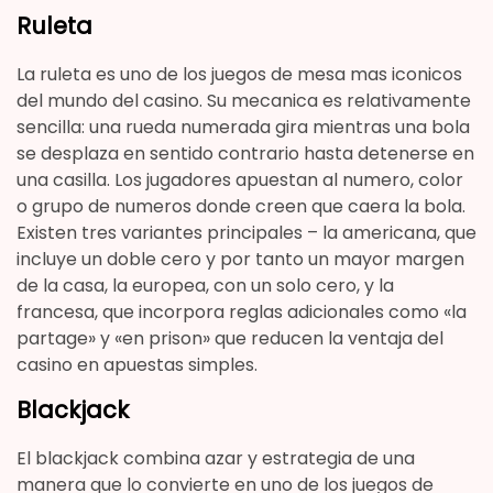
Ruleta
La ruleta es uno de los juegos de mesa mas iconicos
del mundo del casino. Su mecanica es relativamente
sencilla: una rueda numerada gira mientras una bola
se desplaza en sentido contrario hasta detenerse en
una casilla. Los jugadores apuestan al numero, color
o grupo de numeros donde creen que caera la bola.
Existen tres variantes principales – la americana, que
incluye un doble cero y por tanto un mayor margen
de la casa, la europea, con un solo cero, y la
francesa, que incorpora reglas adicionales como «la
partage» y «en prison» que reducen la ventaja del
casino en apuestas simples.
Blackjack
El blackjack combina azar y estrategia de una
manera que lo convierte en uno de los juegos de