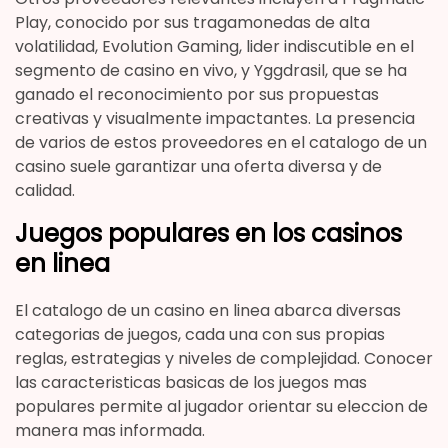
Play, conocido por sus tragamonedas de alta
volatilidad, Evolution Gaming, lider indiscutible en el
segmento de casino en vivo, y Yggdrasil, que se ha
ganado el reconocimiento por sus propuestas
creativas y visualmente impactantes. La presencia
de varios de estos proveedores en el catalogo de un
casino suele garantizar una oferta diversa y de
calidad.
Juegos populares en los casinos
en linea
El catalogo de un casino en linea abarca diversas
categorias de juegos, cada una con sus propias
reglas, estrategias y niveles de complejidad. Conocer
las caracteristicas basicas de los juegos mas
populares permite al jugador orientar su eleccion de
manera mas informada.