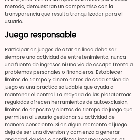
metodo, demuestran un compromiso con la
transparencia que resulta tranquilizador para el
usuario.
Juego responsable
Participar en juegos de azar en linea debe ser
siempre una actividad de entretenimiento, nunca
una fuente de ingresos ni una via de escape frente a
problemas personales o financieros. Establecer
limites de tiempo y dinero antes de cada sesion de
juego es una practica saludable que ayuda a
mantener el control. La mayoria de las plataformas
reguladas ofrecen herramientas de autoexclusion,
limites de deposito y alertas de tiempo de juego que
permiten al usuario gestionar su actividad de
manera consciente. Si en algun momento el juego
deja de ser una diversion y comienza a generar
ansiedad, deudas o conflictos interpersonales, es