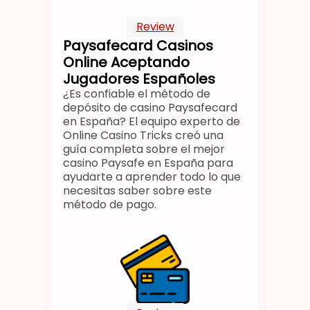
Review
Paysafecard Casinos
Online Aceptando
Jugadores Españoles
¿Es confiable el método de
depósito de casino Paysafecard
en España? El equipo experto de
Online Casino Tricks creó una
guía completa sobre el mejor
casino Paysafe en España para
ayudarte a aprender todo lo que
necesitas saber sobre este
método de pago.