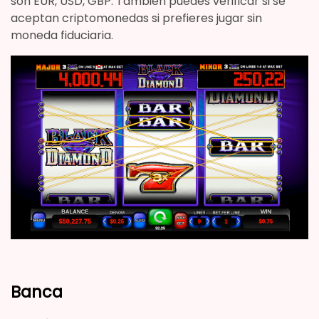
son EUR, USD, GBP. También puedes verificar si se
aceptan criptomonedas si prefieres jugar sin
moneda fiduciaria.
Banca