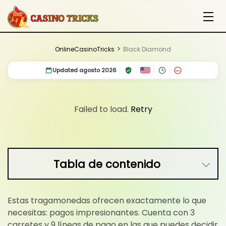
>
OnlineCasinoTricks
Black Diamond
Updated agosto 2026
18+
Failed to load.
Retry
Tabla de contenido
Estas tragamonedas ofrecen exactamente lo que
necesitas: pagos impresionantes. Cuenta con 3
carretes y 9 líneas de pago en las que puedes decidir